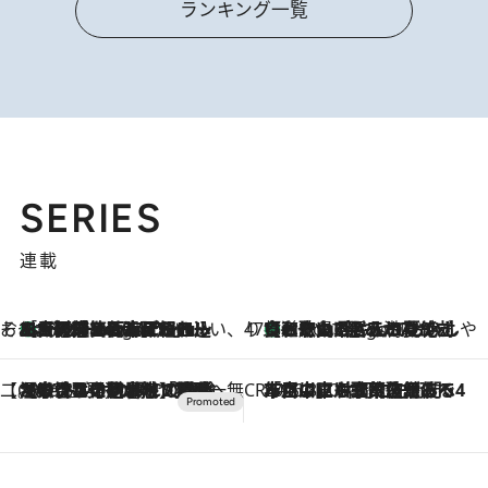
ランキング一覧
SERIES
連載
そおだよおこの関西おいしい、おやつ紀行
［大阪府箕面市］一皿一皿目の前で仕上げられる、料理を巧みに組み込んだアシェットデセールコース「ミチル アシェット デセール（Michiru assiette dessert）」
8 Hours Ago
47都道府県の手みやげ ひんやりスイーツで夏を満喫
【和歌山県】この夏絶対食べたい 冷やしておいしいおやつ3選 みかんがごろっと丸ごと入ったジュレ
8 Hours Ago
【CREA×星野リゾート】唯一無二。癒しと発見が待つ場所へ
2026.8.7
【トンボの足水浴】ヒノキの香りに包まれて涼感マックス！約13℃の湧水かけ流しを避暑地「星野温泉 トンボの湯」で体験
CREA'S CHOICE
2026.8.7
「立川にも歌舞伎があるんだよ」 片岡仁左衛門・市川中車ら豪華座組みで4年目の立川立飛歌舞伎へ