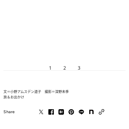
1
2
3
文＝小野アムスデン道子 撮影＝深野未季
旅＆お出かけ
Share