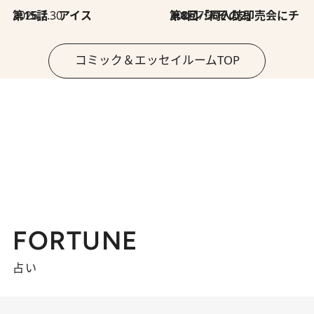
2026.7.30
第15話 アイス
2026.7.30
第8回「同人誌即売会にチャレンジ その2」
コミック＆エッセイルームTOP
FORTUNE
占い