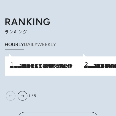
RANKING
ランキング
HOURLY
DAILY
WEEKLY
2026.8.3
《「文士の子ども被害者の会」発足！》阿川佐和子（72）が語る遠藤周作に北杜夫、劇作家・矢代静一の子どもたちの“文豪プライベート事件簿”
2026.8.8
「最後に見られてよかった」上野動物園の東園パンダ舎が解体前に特別公開。8月16日まで延長されたパネル展と共に辿る“半世紀”のパンダ飼育《解体工事の図面あり》
1 / 5