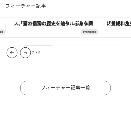
フィーチャー記事
「土佐和ハーブかき氷」がOMO7高知に登場！生姜、山椒、大葉など目にも舌にも涼を呼ぶ郷土の味
【銀座で出合う最旬美容】美髪ケアや上質な眠
3
/
6
フィーチャー記事一覧