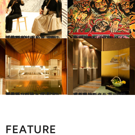
2014.9.13
「星野リゾート 界 津軽」で 三味線の音色と津軽の伝統にふれる
旅＆お出かけ
2014.9.14
ねぷたや田んぼアートを満喫する 「星野リゾート 界 津軽」からの旅
旅＆お出かけ
2014.6.28
「星野リゾート 界 松本」和モダンの粋と13通りの湯浴み
旅＆お出かけ
2014.6.29
「星野リゾート 界 松本」でご当地のクラフトや湧水を楽しむ
旅＆お出かけ
FEATURE