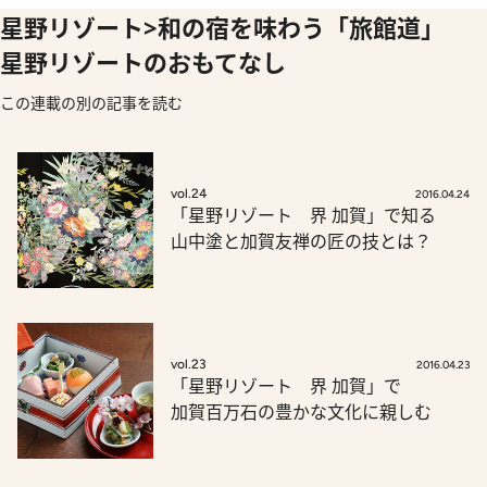
星野リゾート>和の宿を味わう「旅館道」
星野リゾートのおもてなし
この連載の別の記事を読む
vol.24
2016.04.24
「星野リゾート 界 加賀」で知る
山中塗と加賀友禅の匠の技とは？
vol.23
2016.04.23
「星野リゾート 界 加賀」で
加賀百万石の豊かな文化に親しむ