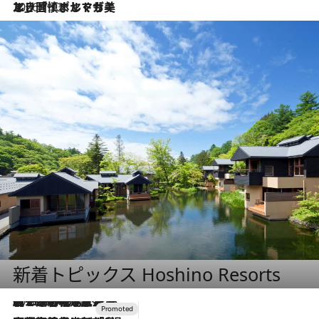
2026.7.13
エッセイ・ヤマザキマリ「慎ましくも美しき国 ポルトガル」
新着トピックス Hoshino Resorts
2026.8.7
【トンボの足水浴】ヒノキの香りに包まれて涼感マックス！約13℃の湧水かけ流しを避暑地「星野温泉 トンボの湯」で体験