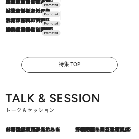
2026.7.31
【ホテル帰省】という選択肢をOMOが提案。家族とほどよい距離を保つには「昼は実家、夜は気兼ねなくホテルで！」
2026.7.24
【夏限定ディナーコース】旬を迎える稚鮎や花ズッキーニなどをイタリア・トスカーナの郷土料理の手法で満喫！
2026.7.17
「土佐和ハーブかき氷」がOMO7高知に登場！生姜、山椒、大葉など目にも舌にも涼を呼ぶ郷土の味
2026.7.10
NEW OPEN！【界 草津】名湯の地に誕生。趣の異なる2種の温泉と上州ならではの会席・蕎麦割烹など美食を味わう究極の癒やし旅
特集 TOP
TALK & SESSION
トーク＆セッション
2026.8.3
「今後値上げがあるとすれば…」「リスクがあるのは今年の冬」エネルギー専門家が語る、ホルムズ海峡封鎖が家庭にもたらす“ある心配”
2026.8.3
「住宅建てられない…」「サーチャージ料の高値が続いている」ホルムズ海峡封鎖による影響はいつまで続く？《エネルギー専門家に聞く“どうなる日本の暮らし”》