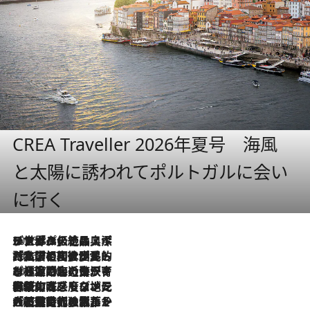
CREA Traveller 2026年夏号 海風
と太陽に誘われてポルトガルに会い
に行く
2026.8.8
リスボンの絶品スイーツ「パステル・デ・ナタ」とは？ポルトガル伝統の奥深い世界へ
2026.7.27
「私の祖国はポルトガル語です」国民的詩人フェルナンド・ペソアと、彼が愛した文学の街を歩く
2026.7.26
ポルトガル近海が育む極上の海の幸。キリリと冷えた白ワインと愉しむ、シーフード専門店の贅沢
2026.7.22
伝統の味をモダンに昇華。高感度な地元客が集う、リスボンの最旬ガストロノミー
2026.7.21
大航海時代の栄華から、震災、独裁、そして革命へ。ポルトガル・首都リスボンの石畳に刻まれた「歴史の光と影」