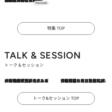
2026.7.10
NEW OPEN！【界 草津】名湯の地に誕生。趣の異なる2種の温泉と上州ならではの会席・蕎麦割烹など美食を味わう究極の癒やし旅
特集 TOP
TALK & SESSION
トーク＆セッション
2026.8.3
「今後値上げがあるとすれば…」「リスクがあるのは今年の冬」エネルギー専門家が語る、ホルムズ海峡封鎖が家庭にもたらす“ある心配”
2026.8.3
「住宅建てられない…」「サーチャージ料の高値が続いている」ホルムズ海峡封鎖による影響はいつまで続く？《エネルギー専門家に聞く“どうなる日本の暮らし”》
トーク&セッション TOP