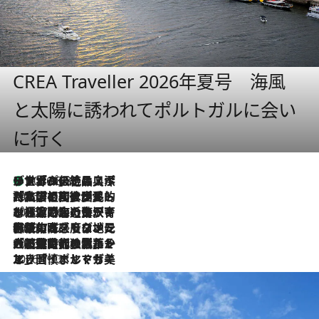
CREA Traveller 2026年夏号 海風
と太陽に誘われてポルトガルに会い
に行く
リスボンの絶品スイーツ「パステル・デ・ナタ」とは？ポルトガル伝統の奥深い世界へ
2026.8.8
2026.7.27
「私の祖国はポルトガル語です」国民的詩人フェルナンド・ペソアと、彼が愛した文学の街を歩く
2026.7.26
ポルトガル近海が育む極上の海の幸。キリリと冷えた白ワインと愉しむ、シーフード専門店の贅沢
2026.7.22
伝統の味をモダンに昇華。高感度な地元客が集う、リスボンの最旬ガストロノミー
2026.7.21
大航海時代の栄華から、震災、独裁、そして革命へ。ポルトガル・首都リスボンの石畳に刻まれた「歴史の光と影」
2026.7.13
エッセイ・ヤマザキマリ「慎ましくも美しき国 ポルトガル」