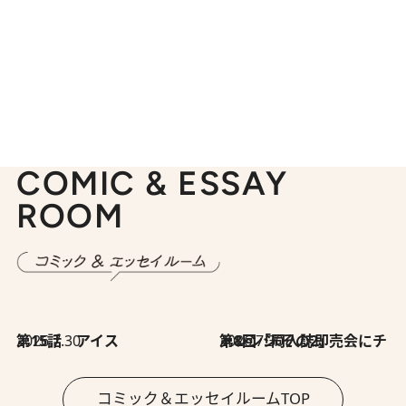
COMIC & ESSAY
ROOM
2026.7.30
第15話 アイス
2026.7.30
第8回「同人誌即売会にチャレンジ その2」
コミック＆エッセイルームTOP