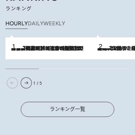
ランキング
HOURLY
DAILY
WEEKLY
「最後に見られてよかった」上野動物園の東園パンダ舎が解体前に特別公開。8月16日まで延長されたパネル展と共に辿る“半世紀”のパンダ飼育《解体工事の図面あり》
2026.8.8
2026.8.5
【阿川佐和子さんの年とる力】なぜ70代で始めた趣味は“こんなに楽しい”のか？ ピアノ、俳句…スランプに陥っても続けられる“ある秘訣”とは
1 / 5
ランキング一覧