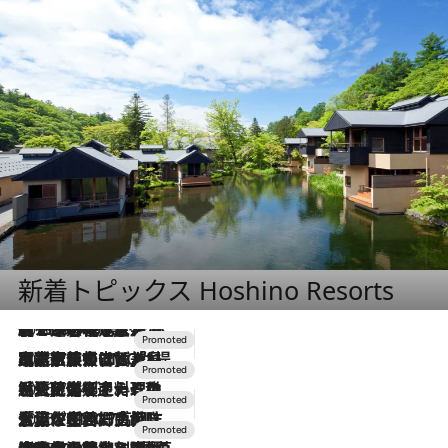
新着トピックス Hoshino Resorts
2026.8.7
【トンボの足水浴】ヒノキの香りに包まれて涼感マックス！約13℃の湧水かけ流しを避暑地「星野温泉 トンボの湯」で体験
2026.7.31
【ホテル帰省】という選択肢をOMOが提案。家族とほどよい距離を保つには「昼は実家、夜は気兼ねなくホテルで！」
2026.7.24
【夏限定ディナーコース】旬を迎える稚鮎や花ズッキーニなどをイタリア・トスカーナの郷土料理の手法で満喫！
2026.7.17
「土佐和ハーブかき氷」がOMO7高知に登場！生姜、山椒、大葉など目にも舌にも涼を呼ぶ郷土の味