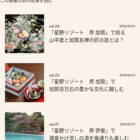
この連載の別の記事を読む
vol.24
2016.04.24
「星野リゾート 界 加賀」で知る
山中塗と加賀友禅の匠の技とは？
vol.23
2016.04.23
「星野リゾート 界 加賀」で
加賀百万石の豊かな文化に親しむ
vol.21
2016.02.27
「星野リゾート 界 伊東」で
源泉かけ流しの湯を幾通りも楽しむ