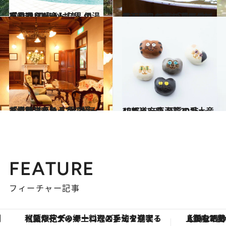
2016.2.27
「星野リゾート 界 伊東」で 源泉かけ流しの湯を幾通りも楽しむ
旅＆お出かけ
2016.2.24
ガーベラの花を浮かべた露天風呂も！ 「星野リゾート 界」で春の花を愛でる
旅＆お出かけ
2014.5.25
「星野リゾート 界 熱海」では和洋それぞれの極みを堪能できる
旅＆お出かけ
2015.12.2
47都道府県 至福の手土産リスト ～東海篇2015～
グルメ
FEATURE
フィーチャー記事
【夏限定ディナーコース】旬を迎える稚鮎や花ズッキーニなどをイタリア・トスカーナの郷土料理の手法で満喫！
【銀座で出合う最旬美容】美髪ケアや上質な眠