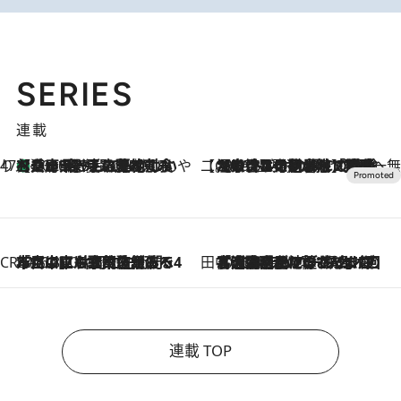
SERIES
連載
47都道府県の手みやげ ひんやりスイーツで夏を満喫
【兵庫県】この夏絶対食べたい 冷やしておいしいおやつ3選 淡路島の恵みをジェラートに集約
2026.8.8
【CREA×星野リゾート】唯一無二。癒しと発見が待つ場所へ
2026.8.7
【トンボの足水浴】ヒノキの香りに包まれて涼感マックス！約13℃の湧水かけ流しを避暑地「星野温泉 トンボの湯」で体験
CREA'S CHOICE
2026.8.7
「立川にも歌舞伎があるんだよ」 片岡仁左衛門・市川中車ら豪華座組みで4年目の立川立飛歌舞伎へ
田中稲の勝手に再ブーム
2026.8.7
「湘南乃風に憧れて」観客大盛上がりの“タオル回し”に、ラッパー顔負けの高速歌唱まで…さだまさし（74）のアグレッシブすぎる現在地
連載 TOP