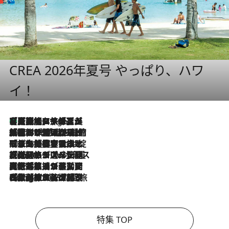
CREA 2026年夏号 やっぱり、ハワ
イ！
【厳選旅コスメ】「多機能アイテムがメイン！」旅好き美容エディターが選んだ夏旅ベストコスメを発表【Mサイズジップ】
6 Hours Ago
2026.8.6
「荷物が増えるほど旅ストレスは増す」美容ジャーナリストがたどり着いた最終結論。“化粧品を劇的に減らす”感動の凝縮美容とは
2026.8.6
「旅先には金髪ウィッグを持参」日本と同じメイクでは損してる!? 美容ジャーナリストが提案する“掟破りの旅美容”とは
2026.8.6
【厳選旅コスメ】「身軽さ＆UV対策重視！」ヘアアーティストshucoが選んだ夏旅ベストコスメを発表【Mサイズジップ】
2026.8.5
【厳選旅コスメ】国内をあちこち移動する河井菜摘が選んだ夏旅ベストコスメ発表！「リラックスアイテムはマスト」【Mサイズジップ】
2026.8.4
【厳選旅コスメ】「紫外線＆乾燥対策しながらメイク感も！」ヘア＆メイクGeorgeが選んだ夏旅ベストコスメを発表！【Mサイズジップ】
特集 TOP