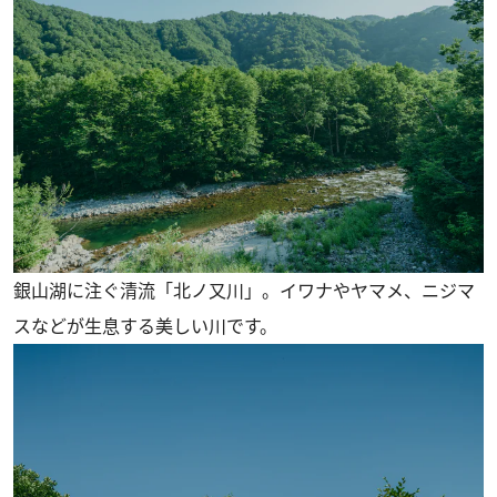
銀山湖に注ぐ清流「北ノ又川」。イワナやヤマメ、ニジマ
スなどが生息する美しい川です。