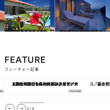
2025.9.8
【ミシュラン初選出】石垣島の絶景プライベートヴィラ「石垣ヒルズ®」で極上の島旅を
ライフスタイル
2025.8.26
サウナ好きのためのサウナファーストな新感覚ホテル「オールドルーキーサウナホテル木更津金田」誕生！
旅＆お出かけ
FEATURE
フィーチャー記事
「星のや富士」でデジタルデトックス。冨士信仰の歴史を辿り、心身を調える。
ヴァシュロン・コンスタンタン
3
/
6