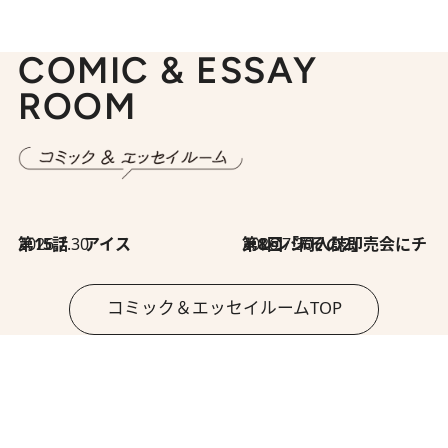
COMIC & ESSAY
ROOM
2026.7.30
第15話 アイス
2026.7.30
第8回「同人誌即売会にチャレンジ その2」
コミック＆エッセイルームTOP