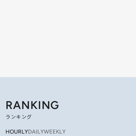
RANKING
ランキング
HOURLY
DAILY
WEEKLY