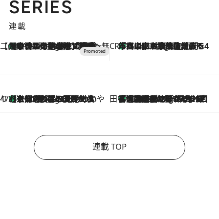
SERIES
連載
【CREA×星野リゾート】唯一無二。癒しと発見が待つ場所へ
【トンボの足水浴】ヒノキの香りに包まれて涼感マックス！約13℃の湧水かけ流しを避暑地「星野温泉 トンボの湯」で体験
4 Hours Ago
CREA'S CHOICE
「立川にも歌舞伎があるんだよ」 片岡仁左衛門・市川中車ら豪華座組みで4年目の立川立飛歌舞伎へ
6 Hours Ago
47都道府県の手みやげ ひんやりスイーツで夏を満喫
【京都府】この夏絶対食べたい 冷やしておいしいおやつ3選 ひと口目から心を掴む新緑のテリーヌ
6 Hours Ago
田中稲の勝手に再ブーム
「湘南乃風に憧れて」観客大盛上がりの“タオル回し”に、ラッパー顔負けの高速歌唱まで…さだまさし（74）のアグレッシブすぎる現在地
11 Hours Ago
連載 TOP