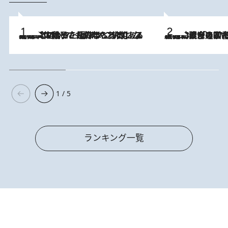
2026.8.5
【阿川佐和子さんの年とる力】なぜ70代で始めた趣味は“こんなに楽しい”のか？ ピアノ、俳句…スランプに陥っても続けられる“ある秘訣”とは
2026.8.3
慶應幼稚舎の図書室からテレビの世界に飛び込んだ阿川佐和子（72）、「N
1 / 5
ランキング一覧