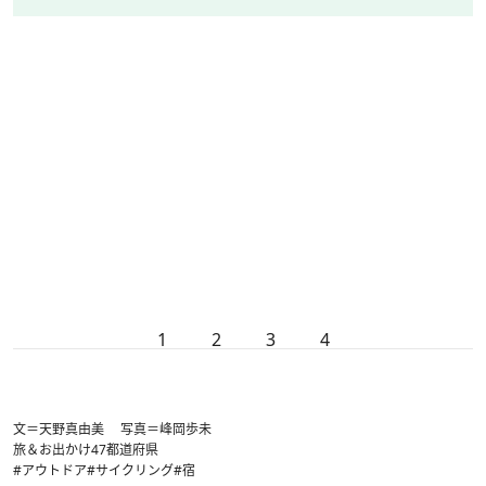
1
2
3
4
文＝天野真由美 写真＝峰岡歩未
旅＆お出かけ
47都道府県
#アウトドア
#サイクリング
#宿