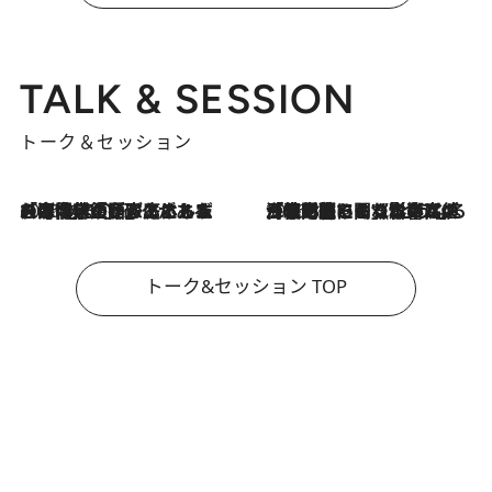
TALK & SESSION
トーク＆セッション
2026.8.3
「今後値上げがあるとすれば…」「リスクがあるのは今年の冬」エネルギー専門家が語る、ホルムズ海峡封鎖が家庭にもたらす“ある心配”
2026.8.3
「住宅建てられない…」「サーチャージ料の高値が続いている」ホルムズ海峡封鎖による影響はいつまで続く？《エネルギー専門家に聞く“どうなる日本の暮らし”》
トーク&セッション TOP