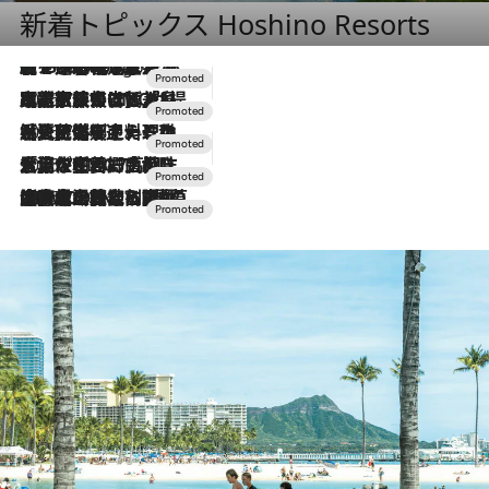
新着トピックス Hoshino Resorts
【トンボの足水浴】ヒノキの香りに包まれて涼感マックス！約13℃の湧水かけ流しを避暑地「星野温泉 トンボの湯」で体験
4 Hours Ago
2026.7.31
【ホテル帰省】という選択肢をOMOが提案。家族とほどよい距離を保つには「昼は実家、夜は気兼ねなくホテルで！」
2026.7.24
【夏限定ディナーコース】旬を迎える稚鮎や花ズッキーニなどをイタリア・トスカーナの郷土料理の手法で満喫！
2026.7.17
「土佐和ハーブかき氷」がOMO7高知に登場！生姜、山椒、大葉など目にも舌にも涼を呼ぶ郷土の味
2026.7.10
NEW OPEN！【界 草津】名湯の地に誕生。趣の異なる2種の温泉と上州ならではの会席・蕎麦割烹など美食を味わう究極の癒やし旅