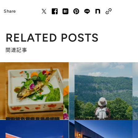
Share
RELATED POSTS
関連記事
2025.10.11
秋山郷の余韻を携えて《秘境の美食宿・尾瀬十帖》へ。郷土の四季を味わい、魚沼の希少米を堪能…ガストロノミー体験をお目当てに
旅＆お出かけ
2025.9.21
【秘境・秋山郷】トレイルを歩く旅。木製吊り橋、石垣田、さながらジャングルの山道...里山をゆっくり巡って
旅＆お出かけ