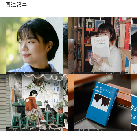
関連記事
2025.4.11
【続きを読む】「どうして彼らの名前は教科書に出てこないのだろう」台湾出身の漫画家・高妍が‟煮え切らない恋“を通じて描きたかったもの
カルチャー
2024.5.29
古屋兎丸、森田童子、濱口竜介…… カルチャーをdigる宝物のような時間 高妍（イラストレーター・漫画家）
コミック ＆ エッセイ
2024.3.15
〈村上春樹の装画も担当〉台湾出身の人気漫画家が案内する「私の地元」エモい河川敷、“ヤバいレコード屋”…
旅＆お出かけ
2025.4.3
「とにかく日本は家族主義」“一人っ子、配偶者なし、子なし”の文筆家・門賀美央子さんが「どう老いるべきか」に向き合わざるをえない理由
ライフスタイル