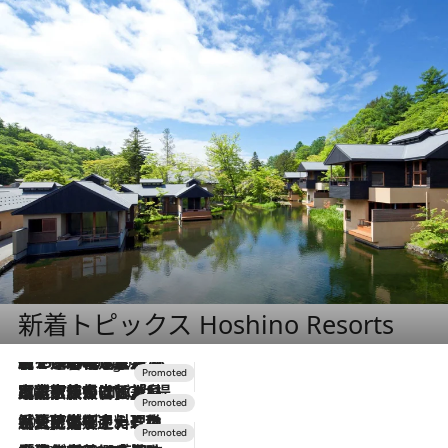
新着トピックス Hoshino Resorts
【トンボの足水浴】ヒノキの香りに包まれて涼感マックス！約13℃の湧水かけ流しを避暑地「星野温泉 トンボの湯」で体験
2 Hours Ago
2026.7.31
【ホテル帰省】という選択肢をOMOが提案。家族とほどよい距離を保つには「昼は実家、夜は気兼ねなくホテルで！」
2026.7.24
【夏限定ディナーコース】旬を迎える稚鮎や花ズッキーニなどをイタリア・トスカーナの郷土料理の手法で満喫！