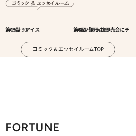
2026.7.30
第15話 アイス
2026.7.30
第8回「同人誌即売会にチャレンジ その2」
コミック＆エッセイルームTOP
FORTUNE