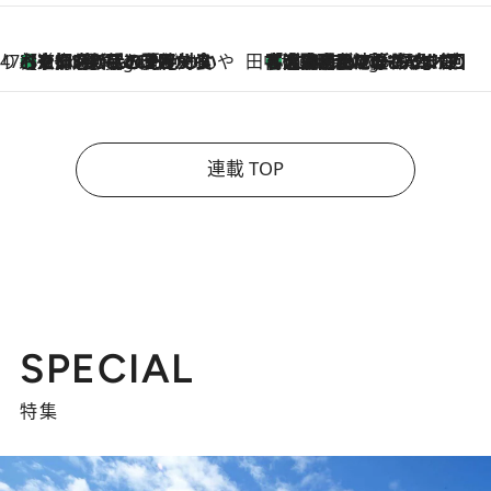
47都道府県の手みやげ ひんやりスイーツで夏を満喫
【京都府】この夏絶対食べたい 冷やしておいしいおやつ3選 ひと口目から心を掴む新緑のテリーヌ
4 Hours Ago
田中稲の勝手に再ブーム
「湘南乃風に憧れて」観客大盛上がりの“タオル回し”に、ラッパー顔負けの高速歌唱まで…さだまさし（74）のアグレッシブすぎる現在地
9 Hours Ago
連載 TOP
SPECIAL
特集