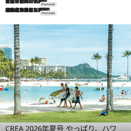
2026.7.17
「土佐和ハーブかき氷」がOMO7高知に登場！生姜、山椒、大葉など目にも舌にも涼を呼ぶ郷土の味
2026.7.10
NEW OPEN！【界 草津】名湯の地に誕生。趣の異なる2種の温泉と上州ならではの会席・蕎麦割烹など美食を味わう究極の癒やし旅
CREA 2026年夏号 やっぱり、ハワ