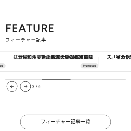
FEATURE
フィーチャー記事
「土佐和ハーブかき氷」がOMO7高知に登場！生姜、山椒、大葉など目にも舌にも涼を呼ぶ郷土の味
3
/
6
フィーチャー記事一覧