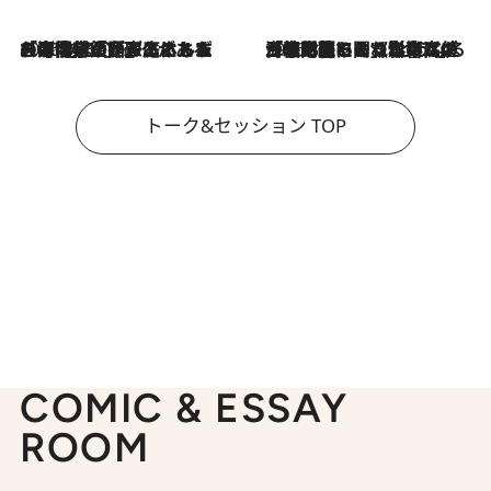
2026.8.3
「今後値上げがあるとすれば…」「リスクがあるのは今年の冬」エネルギー専門家が語る、ホルムズ海峡封鎖が家庭にもたらす“ある心配”
2026.8.3
「住宅建てられない…」「サーチャージ料の高値が続いている」ホルムズ海峡封鎖による影響はいつまで続く？《エネルギー専門家に聞く“どうなる日本の暮らし”》
トーク&セッション TOP
COMIC & ESSAY
ROOM