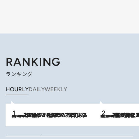
RANKING
ランキング
HOURLY
DAILY
WEEKLY
2026.8.5
【阿川佐和子さんの年とる力】なぜ70代で始めた趣味は“こんなに楽しい”のか？ ピアノ、俳句…スランプに陥っても続けられる“ある秘訣”とは
2026.8.5
【なぜ吉沢亮は「気配を消せる」のか？】興行収入208億の『国宝』を経て挑むミュージカル『ディア・エヴァン・ハンセン』。トップ俳優が舞台上でさらけ出した“孤独”とは