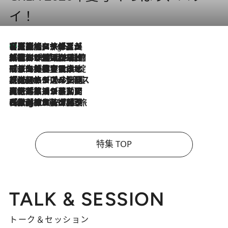
イ！
【厳選旅コスメ】「多機能アイテムがメイン！」旅好き美容エディターが選んだ夏旅ベストコスメを発表【Mサイズジップ】
4 Hours Ago
2026.8.6
「荷物が増えるほど旅ストレスは増す」美容ジャーナリストがたどり着いた最終結論。“化粧品を劇的に減らす”感動の凝縮美容とは
2026.8.6
「旅先には金髪ウィッグを持参」日本と同じメイクでは損してる!? 美容ジャーナリストが提案する“掟破りの旅美容”とは
2026.8.6
【厳選旅コスメ】「身軽さ＆UV対策重視！」ヘアアーティストshucoが選んだ夏旅ベストコスメを発表【Mサイズジップ】
2026.8.5
【厳選旅コスメ】国内をあちこち移動する河井菜摘が選んだ夏旅ベストコスメ発表！「リラックスアイテムはマスト」【Mサイズジップ】
2026.8.4
【厳選旅コスメ】「紫外線＆乾燥対策しながらメイク感も！」ヘア＆メイクGeorgeが選んだ夏旅ベストコスメを発表！【Mサイズジップ】
特集 TOP
TALK & SESSION
トーク＆セッション