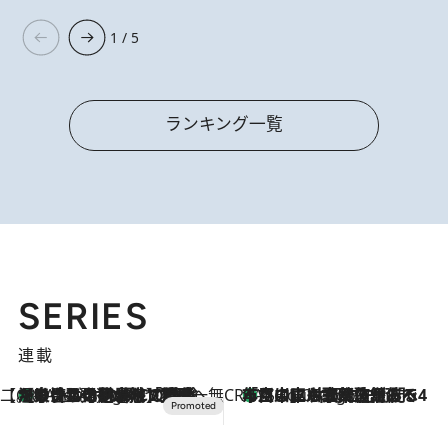
1 / 5
ランキング一覧
SERIES
連載
【CREA×星野リゾート】唯一無二。癒しと発見が待つ場所へ
【トンボの足水浴】ヒノキの香りに包まれて涼感マックス！約13℃の湧水かけ流しを避暑地「星野温泉 トンボの湯」で体験
2 Hours Ago
CREA'S CHOICE
「立川にも歌舞伎があるんだよ」 片岡仁左衛門・市川中車ら豪華座組みで4年目の立川立飛歌舞伎へ
4 Hours Ago