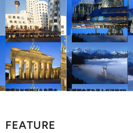
2014.4.23
見る者の平衡感覚を狂わせるデュッセルドルフの奇妙なビル群
旅＆お出かけ
2014.1.20
ケルン大聖堂に込められたゲルマン精神の復興
旅＆お出かけ
2013.11.13
東西ドイツ統一を象徴するブランデンブルク門の偉容
旅＆お出かけ
2013.11.7
悲劇の王ルートヴィヒ2世が騎士道を夢みた理想の城
旅＆お出かけ
FEATURE