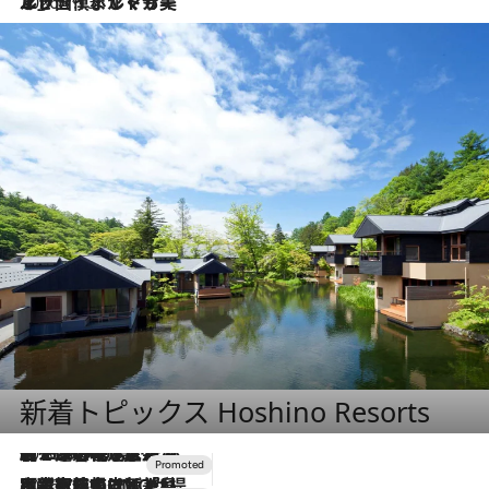
2026.7.13
エッセイ・ヤマザキマリ「慎ましくも美しき国 ポルトガル」
新着トピックス Hoshino Resorts
2026.8.7
【トンボの足水浴】ヒノキの香りに包まれて涼感マックス！約13℃の湧水かけ流しを避暑地「星野温泉 トンボの湯」で体験
2026.7.31
【ホテル帰省】という選択肢をOMOが提案。家族とほどよい距離を保つには「昼は実家、夜は気兼ねなくホテルで！」