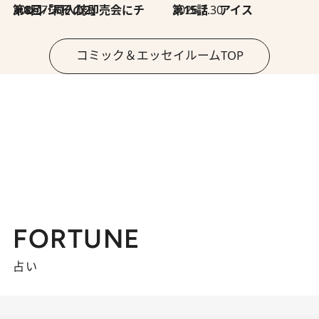
2026.7.30
第8回「同人誌即売会にチャレンジ その2」
2026.7.30
第15話 アイス
コミック＆エッセイルームTOP
FORTUNE
占い