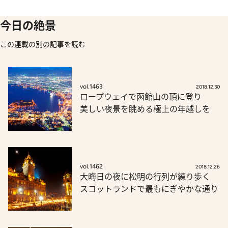
今日の絶景
この連載の別の記事を読む
vol.1463
2018.12.30
ロープウェイで函館山の頂に登り
美しい夜景を眺める極上の年越しを
vol.1462
2018.12.26
大晦日の夜に松明の行列が練り歩く
スコットランドで最もにぎやかな通り