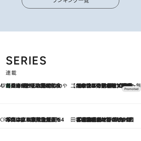
ランキング一覧
SERIES
連載
47都道府県の手みやげ ひんやりスイーツで夏を満喫
【兵庫県】この夏絶対食べたい 冷やしておいしいおやつ3選 淡路島の恵みをジェラートに集約
2026.8.8
【CREA×星野リゾート】唯一無二。癒しと発見が待つ場所へ
2026.8.7
【トンボの足水浴】ヒノキの香りに包まれて涼感マックス！約13℃の湧水かけ流しを避暑地「星野温泉 トンボの湯」で体験
CREA'S CHOICE
2026.8.7
「立川にも歌舞伎があるんだよ」 片岡仁左衛門・市川中車ら豪華座組みで4年目の立川立飛歌舞伎へ
田中稲の勝手に再ブーム
2026.8.7
「湘南乃風に憧れて」観客大盛上がりの“タオル回し”に、ラッパー顔負けの高速歌唱まで…さだまさし（74）のアグレッシブすぎる現在地