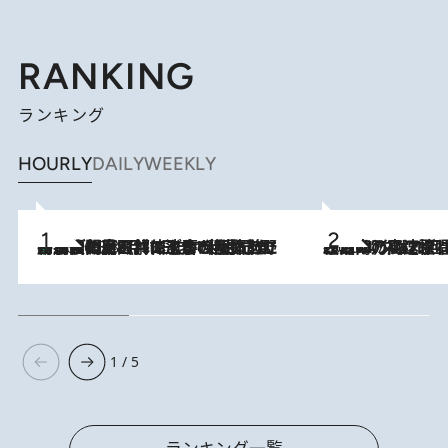
RANKING
ランキング
HOURLY
DAILY
WEEKLY
「最後に見られてよかった」上野動物園の東園パンダ舎が解体前に特別公開。8月16日まで延長されたパネル展と共に辿る“半世紀”のパンダ飼育《解体工事の図面あり》
2026.8.8
2026.8.7
「湘南乃風に憧れて」観客大盛上がりの“タオル回し”に、ラッパー顔負けの高速歌唱まで…さだまさし（74）のアグレッシブすぎる現在地
1 / 5