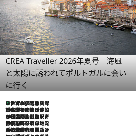
CREA Traveller 2026年夏号 海風
と太陽に誘われてポルトガルに会い
に行く
リスボンの絶品スイーツ「パステル・デ・ナタ」とは？ポルトガル伝統の奥深い世界へ
2026.8.8
2026.7.27
「私の祖国はポルトガル語です」国民的詩人フェルナンド・ペソアと、彼が愛した文学の街を歩く
2026.7.26
ポルトガル近海が育む極上の海の幸。キリリと冷えた白ワインと愉しむ、シーフード専門店の贅沢
2026.7.22
伝統の味をモダンに昇華。高感度な地元客が集う、リスボンの最旬ガストロノミー
2026.7.21
大航海時代の栄華から、震災、独裁、そして革命へ。ポルトガル・首都リスボンの石畳に刻まれた「歴史の光と影」