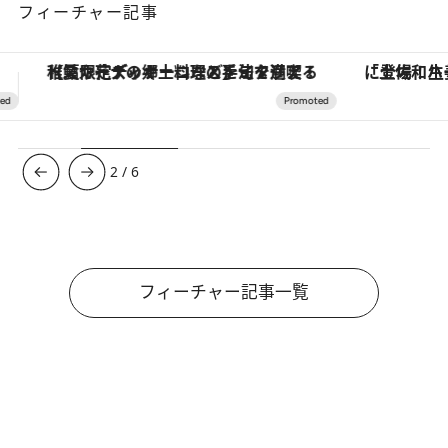
フィーチャー記事
「土佐和ハーブかき氷」がOMO7高知に登場！生姜、山椒、大葉など目にも舌にも涼を呼ぶ郷土の味
3
/
6
フィーチャー記事一覧