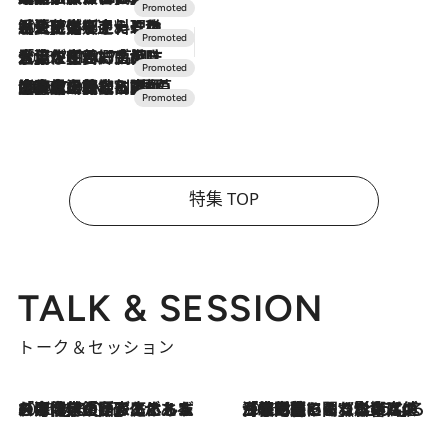
2026.7.24
【夏限定ディナーコース】旬を迎える稚鮎や花ズッキーニなどをイタリア・トスカーナの郷土料理の手法で満喫！
2026.7.17
「土佐和ハーブかき氷」がOMO7高知に登場！生姜、山椒、大葉など目にも舌にも涼を呼ぶ郷土の味
2026.7.10
NEW OPEN！【界 草津】名湯の地に誕生。趣の異なる2種の温泉と上州ならではの会席・蕎麦割烹など美食を味わう究極の癒やし旅
特集 TOP
TALK & SESSION
トーク＆セッション
2026.8.3
「今後値上げがあるとすれば…」「リスクがあるのは今年の冬」エネルギー専門家が語る、ホルムズ海峡封鎖が家庭にもたらす“ある心配”
2026.8.3
「住宅建てられない…」「サーチャージ料の高値が続いている」ホルムズ海峡封鎖による影響はいつまで続く？《エネルギー専門家に聞く“どうなる日本の暮らし”》