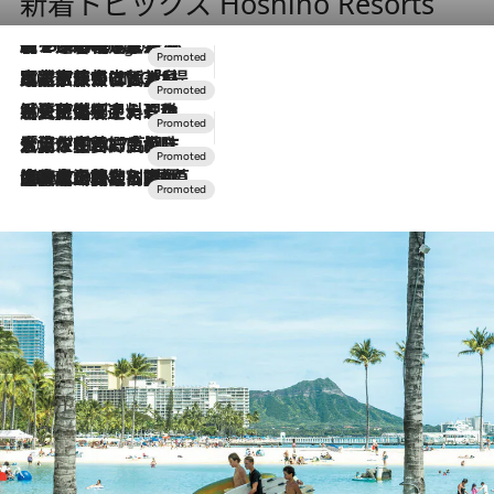
新着トピックス Hoshino Resorts
【トンボの足水浴】ヒノキの香りに包まれて涼感マックス！約13℃の湧水かけ流しを避暑地「星野温泉 トンボの湯」で体験
9 Hours Ago
2026.7.31
【ホテル帰省】という選択肢をOMOが提案。家族とほどよい距離を保つには「昼は実家、夜は気兼ねなくホテルで！」
2026.7.24
【夏限定ディナーコース】旬を迎える稚鮎や花ズッキーニなどをイタリア・トスカーナの郷土料理の手法で満喫！
2026.7.17
「土佐和ハーブかき氷」がOMO7高知に登場！生姜、山椒、大葉など目にも舌にも涼を呼ぶ郷土の味
2026.7.10
NEW OPEN！【界 草津】名湯の地に誕生。趣の異なる2種の温泉と上州ならではの会席・蕎麦割烹など美食を味わう究極の癒やし旅