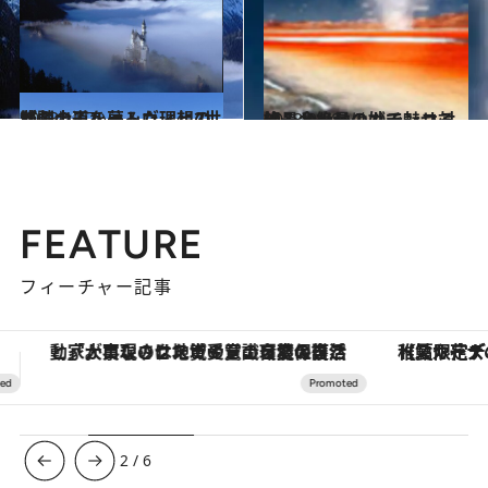
2013.11.7
悲劇の王ルートヴィヒ2世が騎士道を夢みた理想の城
旅＆お出かけ
2013.9.28
組み合わせの妙で魅せる絶景と絶景のガチンコ対決
旅＆お出かけ
FEATURE
フィーチャー記事
【夏限定ディナーコース】旬を迎える稚鮎や花ズッキーニなどをイタリア・トスカーナの郷土料理の手法で満喫！
3
/
6