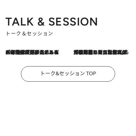
TALK & SESSION
トーク＆セッション
2026.8.3
「今後値上げがあるとすれば…」「リスクがあるのは今年の冬」エネルギー専門家が語る、ホルムズ海峡封鎖が家庭にもたらす“ある心配”
2026.8.3
「住宅建てられない…」「サーチャージ料の高値が続いている」ホルムズ海峡封鎖による影響はいつまで続く？《エネルギー専門家に聞く“どうなる日本の暮らし”》
トーク&セッション TOP