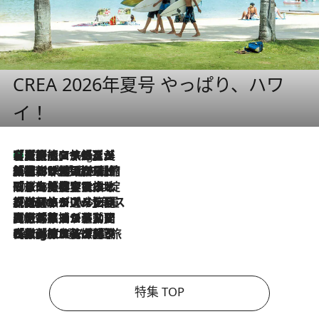
CREA 2026年夏号 やっぱり、ハワ
イ！
【厳選旅コスメ】「多機能アイテムがメイン！」旅好き美容エディターが選んだ夏旅ベストコスメを発表【Mサイズジップ】
11 Hours Ago
2026.8.6
「荷物が増えるほど旅ストレスは増す」美容ジャーナリストがたどり着いた最終結論。“化粧品を劇的に減らす”感動の凝縮美容とは
2026.8.6
「旅先には金髪ウィッグを持参」日本と同じメイクでは損してる!? 美容ジャーナリストが提案する“掟破りの旅美容”とは
2026.8.6
【厳選旅コスメ】「身軽さ＆UV対策重視！」ヘアアーティストshucoが選んだ夏旅ベストコスメを発表【Mサイズジップ】
2026.8.5
【厳選旅コスメ】国内をあちこち移動する河井菜摘が選んだ夏旅ベストコスメ発表！「リラックスアイテムはマスト」【Mサイズジップ】
2026.8.4
【厳選旅コスメ】「紫外線＆乾燥対策しながらメイク感も！」ヘア＆メイクGeorgeが選んだ夏旅ベストコスメを発表！【Mサイズジップ】
特集 TOP