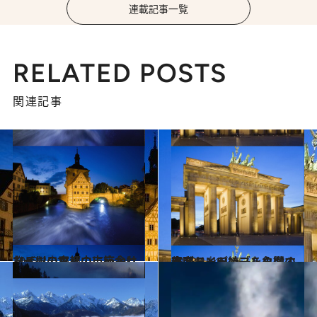
連載記事一覧
RELATED POSTS
関連記事
2013.12.17
ドイツの古都の市庁舎はなぜ川の真ん中に築かれた？
旅＆お出かけ
2013.11.13
東西ドイツ統一を象徴するブランデンブルク門の偉容
旅＆お出かけ