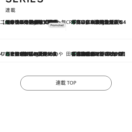
連載
【CREA×星野リゾート】唯一無二。癒しと発見が待つ場所へ
【トンボの足水浴】ヒノキの香りに包まれて涼感マックス！約13℃の湧水かけ流しを避暑地「星野温泉 トンボの湯」で体験
9 Hours Ago
CREA'S CHOICE
「立川にも歌舞伎があるんだよ」 片岡仁左衛門・市川中車ら豪華座組みで4年目の立川立飛歌舞伎へ
11 Hours Ago
47都道府県の手みやげ ひんやりスイーツで夏を満喫
【京都府】この夏絶対食べたい 冷やしておいしいおやつ3選 ひと口目から心を掴む新緑のテリーヌ
11 Hours Ago
田中稲の勝手に再ブーム
「湘南乃風に憧れて」観客大盛上がりの“タオル回し”に、ラッパー顔負けの高速歌唱まで…さだまさし（74）のアグレッシブすぎる現在地
2026.8.7
連載 TOP