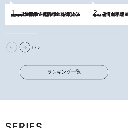
2026.8.5
【阿川佐和子さんの年とる力】なぜ70代で始めた趣味は“こんなに楽しい”のか？ ピアノ、俳句…スランプに陥っても続けられる“ある秘訣”とは
2026.8.5
下町風情あふれる台北屈指の人気エリア・大稲埕でセンスのいい台湾土産《ヴィン
1 / 5
ランキング一覧
SERIES