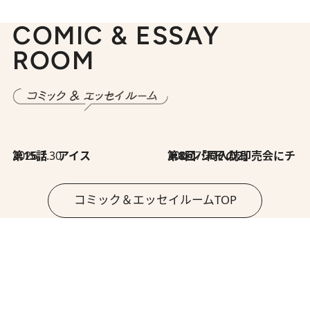
COMIC & ESSAY
ROOM
2026.7.30
第15話 アイス
2026.7.30
第8回「同人誌即売会にチャレンジ その2」
コミック＆エッセイルームTOP