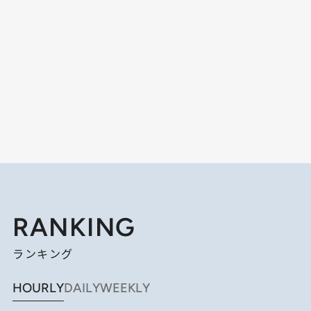
RANKING
ランキング
HOURLY
DAILY
WEEKLY