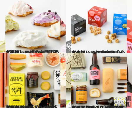
2023.12.22
【画像】47都道府県「手土産グルメ」2024 “東日本の旨いもの”を総まとめ
グルメ
2024.1.4
【画像】47都道府県「手土産グルメ」2024 “西日本の旨いもの”を総まとめ
グルメ
2024.4.27
ケーキやバウムもメロンフレーバーに「EXPASA海老名」のおススメ10点【“海老名まん”にはぷりぷりのエビが！】
グルメ
2024.4.28
ロールケーキなど新スイーツも登場！ 「淡路ハイウェイオアシス」の10商品【蛇口からは淡路タマネギスープが】
グルメ