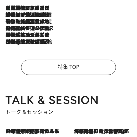
【厳選旅コスメ】「多機能アイテムがメイン！」旅好き美容エディターが選んだ夏旅ベストコスメを発表【Mサイズジップ】
2026.8.7
2026.8.6
「荷物が増えるほど旅ストレスは増す」美容ジャーナリストがたどり着いた最終結論。“化粧品を劇的に減らす”感動の凝縮美容とは
2026.8.6
「旅先には金髪ウィッグを持参」日本と同じメイクでは損してる!? 美容ジャーナリストが提案する“掟破りの旅美容”とは
2026.8.6
【厳選旅コスメ】「身軽さ＆UV対策重視！」ヘアアーティストshucoが選んだ夏旅ベストコスメを発表【Mサイズジップ】
2026.8.5
【厳選旅コスメ】国内をあちこち移動する河井菜摘が選んだ夏旅ベストコスメ発表！「リラックスアイテムはマスト」【Mサイズジップ】
2026.8.4
【厳選旅コスメ】「紫外線＆乾燥対策しながらメイク感も！」ヘア＆メイクGeorgeが選んだ夏旅ベストコスメを発表！【Mサイズジップ】
特集 TOP
TALK & SESSION
トーク＆セッション
2026.8.3
「今後値上げがあるとすれば…」「リスクがあるのは今年の冬」エネルギー専門家が語る、ホルムズ海峡封鎖が家庭にもたらす“ある心配”
2026.8.3
「住宅建てられない…」「サーチャージ料の高値が続いている」ホルムズ海峡封鎖による影響はいつまで続く？《エネルギー専門家に聞く“どうなる日本の暮らし”》