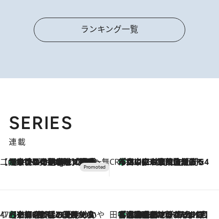
ランキング一覧
SERIES
連載
【CREA×星野リゾート】唯一無二。癒しと発見が待つ場所へ
【トンボの足水浴】ヒノキの香りに包まれて涼感マックス！約13℃の湧水かけ流しを避暑地「星野温泉 トンボの湯」で体験
11 Hours Ago
CREA'S CHOICE
「立川にも歌舞伎があるんだよ」 片岡仁左衛門・市川中車ら豪華座組みで4年目の立川立飛歌舞伎へ
2026.8.7
47都道府県の手みやげ ひんやりスイーツで夏を満喫
【京都府】この夏絶対食べたい 冷やしておいしいおやつ3選 ひと口目から心を掴む新緑のテリーヌ
2026.8.7
田中稲の勝手に再ブーム
「湘南乃風に憧れて」観客大盛上がりの“タオル回し”に、ラッパー顔負けの高速歌唱まで…さだまさし（74）のアグレッシブすぎる現在地
2026.8.7