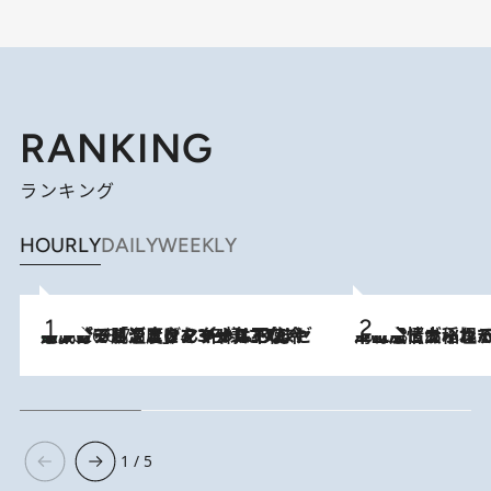
RANKING
ランキング
HOURLY
DAILY
WEEKLY
メントールやエタノールは不使用。ピジョンより、マイルドな冷感成分で肌温度をマイナス3℃まで下げる「ごきげんクール ひんやりアクアミスト」を3名様にプレゼント
2026.8.7
2026.8.5
下町風情あふれる台北屈指の人気エリア・大稲埕でセンスのいい台湾土産《ヴィン
1 / 5