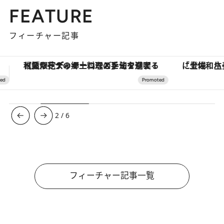
FEATURE
フィーチャー記事
「土佐和ハーブかき氷」がOMO7高知に登場！生姜、山椒、大葉など目にも舌にも涼を呼ぶ郷土の味
3
/
6
フィーチャー記事一覧