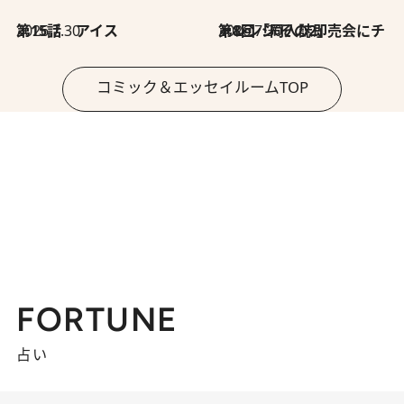
2026.7.30
第15話 アイス
2026.7.30
第8回「同人誌即売会にチャレンジ その2」
コミック＆エッセイルームTOP
FORTUNE
占い