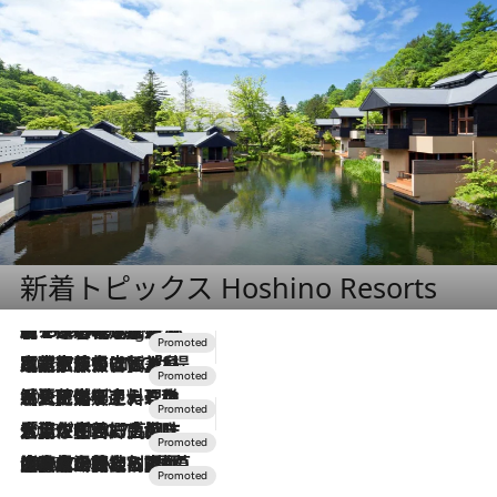
新着トピックス Hoshino Resorts
【トンボの足水浴】ヒノキの香りに包まれて涼感マックス！約13℃の湧水かけ流しを避暑地「星野温泉 トンボの湯」で体験
11 Hours Ago
2026.7.31
【ホテル帰省】という選択肢をOMOが提案。家族とほどよい距離を保つには「昼は実家、夜は気兼ねなくホテルで！」
2026.7.24
【夏限定ディナーコース】旬を迎える稚鮎や花ズッキーニなどをイタリア・トスカーナの郷土料理の手法で満喫！
2026.7.17
「土佐和ハーブかき氷」がOMO7高知に登場！生姜、山椒、大葉など目にも舌にも涼を呼ぶ郷土の味
2026.7.10
NEW OPEN！【界 草津】名湯の地に誕生。趣の異なる2種の温泉と上州ならではの会席・蕎麦割烹など美食を味わう究極の癒やし旅