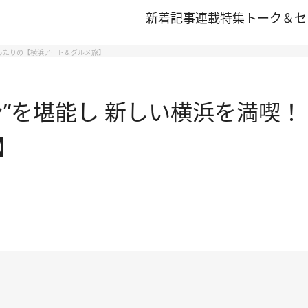
新着記事
連載
特集
トーク＆セ
ぴったりの【横浜アート＆グルメ旅】
”を堪能し 新しい横浜を満喫！
】