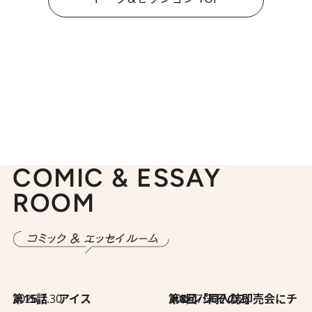
COMIC & ESSAY
ROOM
2026.7.30
第15話 アイス
2026.7.30
第8回「同人誌即売会にチャレンジ その2」