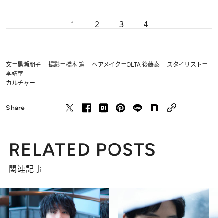
1
2
3
4
文＝黒瀬朋子 撮影＝橋本 篤 ヘアメイク＝OLTA 後藤泰 スタイリスト＝
李靖華
カルチャー
Share
RELATED POSTS
関連記事