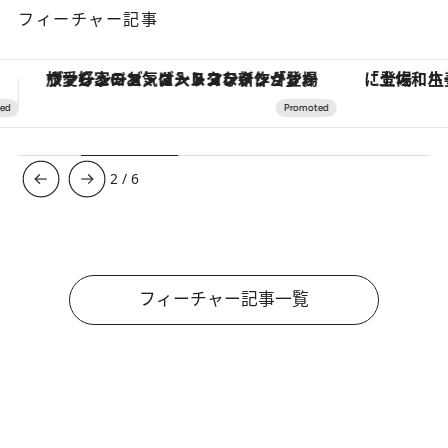
フィーチャー記事
「土佐和ハーブかき氷」がOMO7高知に登場！生姜、山椒、大葉など目にも舌にも涼を呼ぶ郷土の味
【銀座で出合う最旬美容】美髪ケアや上質な眠
3
/
6
フィーチャー記事一覧