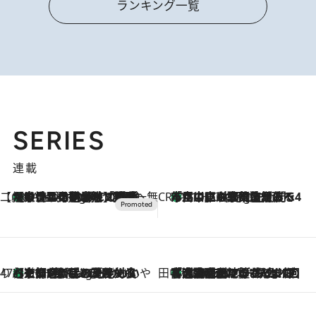
ランキング一覧
SERIES
連載
【CREA×星野リゾート】唯一無二。癒しと発見が待つ場所へ
【トンボの足水浴】ヒノキの香りに包まれて涼感マックス！約13℃の湧水かけ流しを避暑地「星野温泉 トンボの湯」で体験
9 Hours Ago
CREA'S CHOICE
「立川にも歌舞伎があるんだよ」 片岡仁左衛門・市川中車ら豪華座組みで4年目の立川立飛歌舞伎へ
11 Hours Ago
47都道府県の手みやげ ひんやりスイーツで夏を満喫
【京都府】この夏絶対食べたい 冷やしておいしいおやつ3選 ひと口目から心を掴む新緑のテリーヌ
11 Hours Ago
田中稲の勝手に再ブーム
「湘南乃風に憧れて」観客大盛上がりの“タオル回し”に、ラッパー顔負けの高速歌唱まで…さだまさし（74）のアグレッシブすぎる現在地
2026.8.7