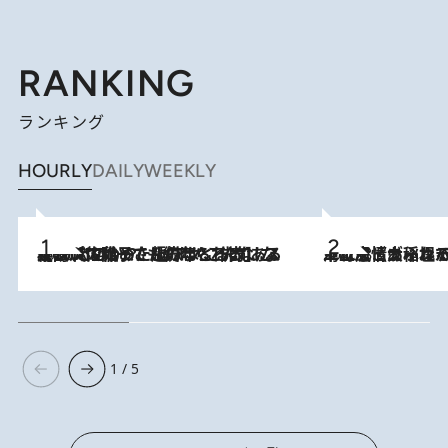
RANKING
ランキング
HOURLY
DAILY
WEEKLY
2026.8.5
【阿川佐和子さんの年とる力】なぜ70代で始めた趣味は“こんなに楽しい”のか？ ピアノ、俳句…スランプに陥っても続けられる“ある秘訣”とは
2026.8.5
下町風情あふれる台北屈指の人気エリア・大稲埕でセンスのいい台湾土産《ヴィン
1 / 5