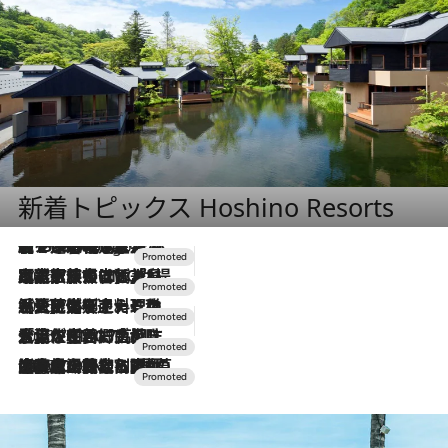
新着トピックス Hoshino Resorts
【トンボの足水浴】ヒノキの香りに包まれて涼感マックス！約13℃の湧水かけ流しを避暑地「星野温泉 トンボの湯」で体験
9 Hours Ago
2026.7.31
【ホテル帰省】という選択肢をOMOが提案。家族とほどよい距離を保つには「昼は実家、夜は気兼ねなくホテルで！」
2026.7.24
【夏限定ディナーコース】旬を迎える稚鮎や花ズッキーニなどをイタリア・トスカーナの郷土料理の手法で満喫！
2026.7.17
「土佐和ハーブかき氷」がOMO7高知に登場！生姜、山椒、大葉など目にも舌にも涼を呼ぶ郷土の味
2026.7.10
NEW OPEN！【界 草津】名湯の地に誕生。趣の異なる2種の温泉と上州ならではの会席・蕎麦割烹など美食を味わう究極の癒やし旅