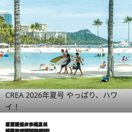
CREA 2026年夏号 やっぱり、ハワ
イ！
【厳選旅コスメ】「多機能アイテムがメイン！」旅好き美容エディターが選んだ夏旅ベストコスメを発表【Mサイズジップ】
11 Hours Ago
2026.8.6
「荷物が増えるほど旅ストレスは増す」美容ジャーナリストがたどり着いた最終結論。“化粧品を劇的に減らす”感動の凝縮美容とは