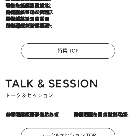
2026.8.6
「旅先には金髪ウィッグを持参」日本と同じメイクでは損してる!? 美容ジャーナリストが提案する“掟破りの旅美容”とは
2026.8.6
【厳選旅コスメ】「身軽さ＆UV対策重視！」ヘアアーティストshucoが選んだ夏旅ベストコスメを発表【Mサイズジップ】
2026.8.5
【厳選旅コスメ】国内をあちこち移動する河井菜摘が選んだ夏旅ベストコスメ発表！「リラックスアイテムはマスト」【Mサイズジップ】
2026.8.4
【厳選旅コスメ】「紫外線＆乾燥対策しながらメイク感も！」ヘア＆メイクGeorgeが選んだ夏旅ベストコスメを発表！【Mサイズジップ】
特集 TOP
TALK & SESSION
トーク＆セッション
2026.8.3
「今後値上げがあるとすれば…」「リスクがあるのは今年の冬」エネルギー専門家が語る、ホルムズ海峡封鎖が家庭にもたらす“ある心配”
2026.8.3
「住宅建てられない…」「サーチャージ料の高値が続いている」ホルムズ海峡封鎖による影響はいつまで続く？《エネルギー専門家に聞く“どうなる日本の暮らし”》
トーク&セッション TOP