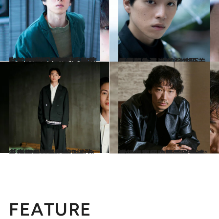
2024.2.9
【初めから読む】「一睡もせず現場に行くことも…」俳優・坂東龍汰の意外と“小心者”な 素顔とは？ 舞台『う蝕』に出演
カルチャー
2022.1.14
「真犯人フラグ」の配送員役で注目 幅広いキャラクターを演じる 演技派・坂東龍汰
カルチャー
2024.1.26
「ゆき兄としてもみんなを支えたかった」8LOOMメンバーの綱啓永が振り返る転機となった作品の“秘話”
カルチャー
2024.1.17
「一気に和山やま作品のとりこに」映画『カラオケ行こ！』で綾野剛が追求した究極の“かみ合わなさ”
カルチャー
FEATURE