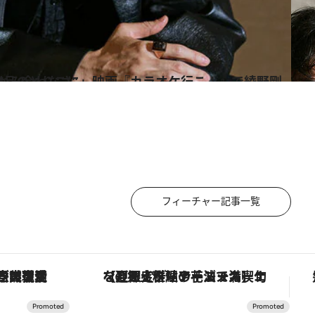
で綾野剛が追求した究極の“かみ合わなさ”
フィーチャー記事一覧
「大事なのは地域の意識を変えること」。ロレックス賞受賞の自然保護活動家が実現させたナイジェリアの自然環境の復活
【夏限定ディナーコース】旬を迎える稚鮎や花ズッキーニなどをイタリア・トスカーナの郷土料理の手法で満喫！