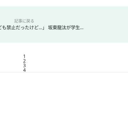
記事に戻る
も禁止だったけど…」 坂東龍汰が学生...
1
2
3
4