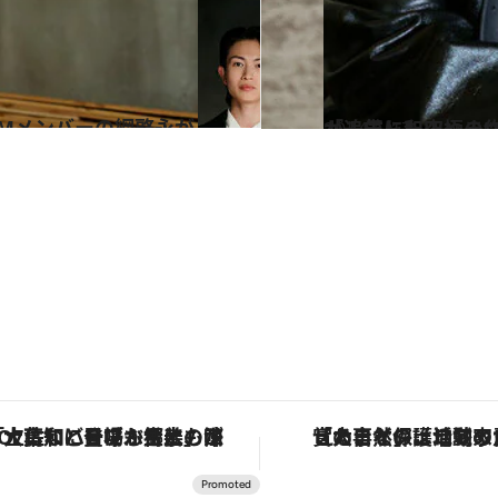
2024.1.17
「一気に和山やま作品のとりこに」映画『カラオケ行こ！』
カルチャー
「土佐和ハーブかき氷」がOMO7高知に登場！生姜、山椒、大葉など目にも舌にも涼を呼ぶ郷土の味