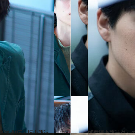
蝕』に出演
2022.1.14
「真犯人フラグ」の配送員役で注目 幅広いキャラクターを演じる 演技派・坂東龍汰
カルチャー