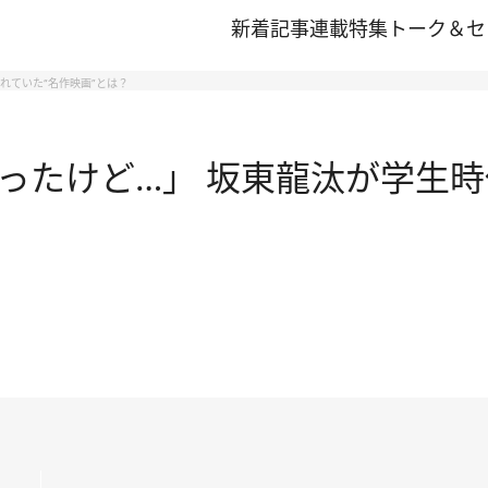
新着記事
連載
特集
トーク＆セ
れていた“名作映画”とは？
ったけど…」 坂東龍汰が学生時