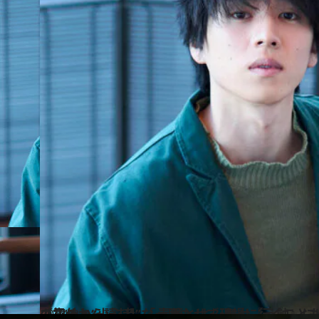
2024.2.9
【初めから読む】「一睡もせず現場に行くことも…」俳優・坂東龍汰の意外と“小心者”な 素顔とは？ 舞台『う
カルチャー