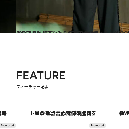
2024.1.26
「ゆき兄としてもみんなを支えたかった」8LOOMメンバーの綱啓永が振り返る転機となった作品の“秘話”
カルチャー
FEATURE
フィーチャー記事
・オートマティック」。旅愛好家のお気に入りコレクションから、ジェンダーレスな新作が登場
「星のや富士」でデジタルデトックス。冨士信仰の歴史を辿り、心身を調える。