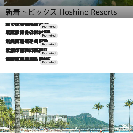
新着トピックス Hoshino Resorts
【トンボの足水浴】ヒノキの香りに包まれて涼感マックス！約13℃の湧水かけ流しを避暑地「星野温泉 トンボの湯」で体験
2026.8.7
2026.7.31
【ホテル帰省】という選択肢をOMOが提案。家族とほどよい距離を保つには「昼は実家、夜は気兼ねなくホテルで！」
2026.7.24
【夏限定ディナーコース】旬を迎える稚鮎や花ズッキーニなどをイタリア・トスカーナの郷土料理の手法で満喫！
2026.7.17
「土佐和ハーブかき氷」がOMO7高知に登場！生姜、山椒、大葉など目にも舌にも涼を呼ぶ郷土の味
2026.7.10
NEW OPEN！【界 草津】名湯の地に誕生。趣の異なる2種の温泉と上州ならではの会席・蕎麦割烹など美食を味わう究極の癒やし旅