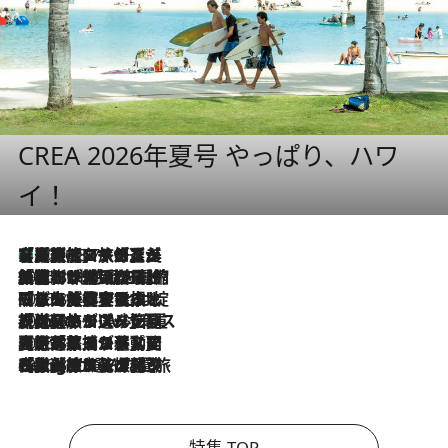
CREA 2026年夏号 やっぱり、ハワ
イ！
【厳選旅コスメ】「多機能アイテムがメイン！」旅好き美容エディターが選んだ夏旅ベストコスメを発表【Mサイズジップ】
2026.8.7
2026.8.6
「荷物が増えるほど旅ストレスは増す」美容ジャーナリストがたどり着いた最終結論。“化粧品を劇的に減らす”感動の凝縮美容とは
2026.8.6
「旅先には金髪ウィッグを持参」日本と同じメイクでは損してる!? 美容ジャーナリストが提案する“掟破りの旅美容”とは
2026.8.6
【厳選旅コスメ】「身軽さ＆UV対策重視！」ヘアアーティストshucoが選んだ夏旅ベストコスメを発表【Mサイズジップ】
2026.8.5
【厳選旅コスメ】国内をあちこち移動する河井菜摘が選んだ夏旅ベストコスメ発表！「リラックスアイテムはマスト」【Mサイズジップ】
2026.8.4
【厳選旅コスメ】「紫外線＆乾燥対策しながらメイク感も！」ヘア＆メイクGeorgeが選んだ夏旅ベストコスメを発表！【Mサイズジップ】
特集 TOP