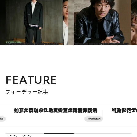
2024.1.26
「ゆき兄としてもみんなを支えたかった」8LOOMメンバーの綱啓永が振り返る転機となった作品の“秘話”
カルチャー
2024.1.17
「一気に和山やま作品のとりこに」映画『カラオケ行こ！』で綾野剛が追求した究極の“かみ合わなさ”
カルチャー
FEATURE
フィーチャー記事
「大事なのは地域の意識を変えること」。ロレックス賞受賞の自然保護活動家が実現させたナイジェリアの自然環境の復活
【夏限定ディナーコース】旬を迎