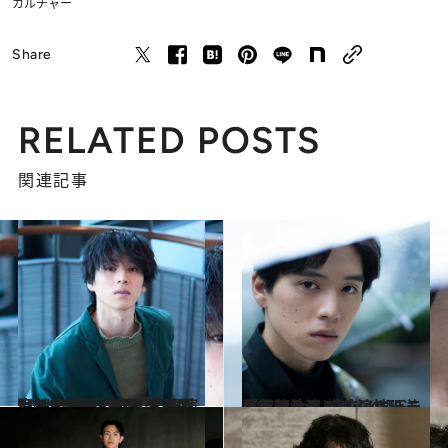
カルチャー
Share
RELATED POSTS
関連記事
2024.2.9
【初めから読む】「一睡もせず現場に行くことも…」俳優・坂東龍汰の意外と“小心者”な 素顔とは？ 舞台『う蝕』に出演
カルチャー
2022.1.14
「真犯人フラグ」の配送員役で注目 幅広いキャラクターを演じる 演技派・坂東龍汰
カルチャー