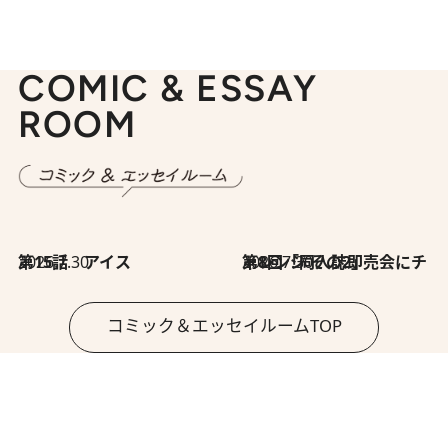
COMIC & ESSAY
ROOM
2026.7.30
第15話 アイス
2026.7.30
第8回「同人誌即売会にチャレンジ その2」
コミック＆エッセイルームTOP