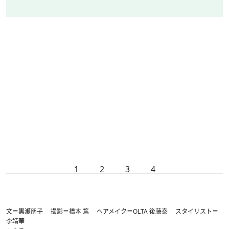
1
2
3
4
文＝黒瀬朋子 撮影＝橋本 篤 ヘアメイク＝OLTA 後藤泰 スタイリスト＝
李靖華