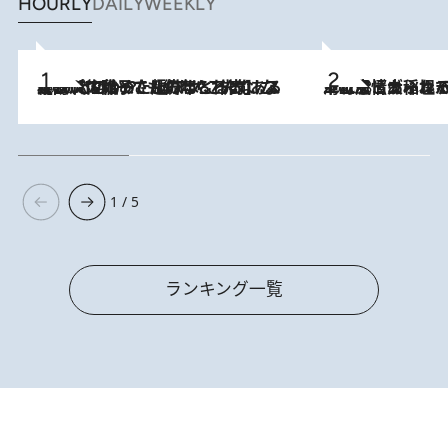
HOURLY
DAILY
WEEKLY
2026.8.5
【阿川佐和子さんの年とる力】なぜ70代で始めた趣味は“こんなに楽しい”のか？ ピアノ、俳句…スランプに陥っても続けられる“ある秘訣”とは
2026.8.5
下町風情あふれる台北屈指の人気エリア・大稲埕でセンスのいい台湾土産《ヴィン
1 / 5
ランキング一覧