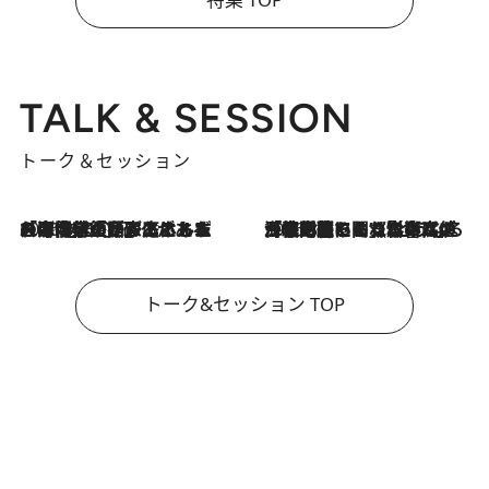
TALK & SESSION
トーク＆セッション
2026.8.3
「今後値上げがあるとすれば…」「リスクがあるのは今年の冬」エネルギー専門家が語る、ホルムズ海峡封鎖が家庭にもたらす“ある心配”
2026.8.3
「住宅建てられない…」「サーチャージ料の高値が続いている」ホルムズ海峡封鎖による影響はいつまで続く？《エネルギー専門家に聞く“どうなる日本の暮らし”》
トーク&セッション TOP