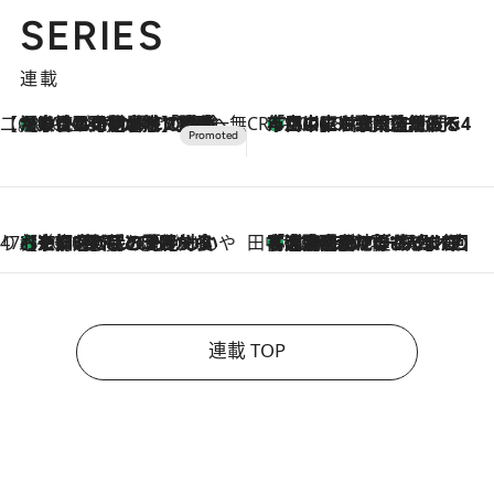
SERIES
連載
【CREA×星野リゾート】唯一無二。癒しと発見が待つ場所へ
【トンボの足水浴】ヒノキの香りに包まれて涼感マックス！約13℃の湧水かけ流しを避暑地「星野温泉 トンボの湯」で体験
2026.8.7
CREA'S CHOICE
「立川にも歌舞伎があるんだよ」 片岡仁左衛門・市川中車ら豪華座組みで4年目の立川立飛歌舞伎へ
2026.8.7
47都道府県の手みやげ ひんやりスイーツで夏を満喫
【京都府】この夏絶対食べたい 冷やしておいしいおやつ3選 ひと口目から心を掴む新緑のテリーヌ
2026.8.7
田中稲の勝手に再ブーム
「湘南乃風に憧れて」観客大盛上がりの“タオル回し”に、ラッパー顔負けの高速歌唱まで…さだまさし（74）のアグレッシブすぎる現在地
2026.8.7
連載 TOP