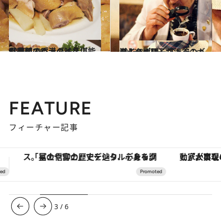
2013.10.6
家禽類のパラダイス！ 外苑前で香港の味を堪能し尽くす
グルメ
2013.8.17
ライターM子が渋谷のギリシャ料理レストランへ潜入ルポ！
グルメ
FEATURE
フィーチャー記事
「大事なのは地域の意識を変えること」。ロレックス賞受賞の自然保護活動家が実現させたナイジェリアの自然環境の復活
【夏限定ディナーコース】旬を迎
3
/
6