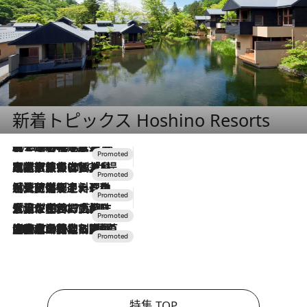
新着トピックス Hoshino Resorts
2026.8.7
【トンボの足水浴】ヒノキの香りに包まれて涼感マックス！約13℃の湧水かけ流しを避暑地「星野温泉 トンボの湯」で体験
2026.7.31
【ホテル帰省】という選択肢をOMOが提案。家族とほどよい距離を保つには「昼は実家、夜は気兼ねなくホテルで！」
2026.7.24
【夏限定ディナーコース】旬を迎える稚鮎や花ズッキーニなどをイタリア・トスカーナの郷土料理の手法で満喫！
2026.7.17
「土佐和ハーブかき氷」がOMO7高知に登場！生姜、山椒、大葉など目にも舌にも涼を呼ぶ郷土の味
2026.7.10
NEW OPEN！【界 草津】名湯の地に誕生。趣の異なる2種の温泉と上州ならではの会席・蕎麦割烹など美食を味わう究極の癒やし旅
特集 TOP