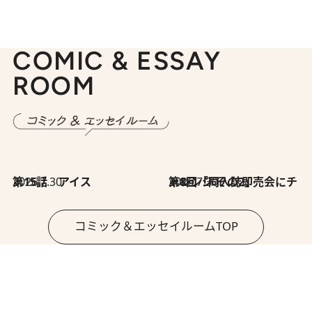
COMIC & ESSAY
ROOM
2026.7.30
第15話 アイス
2026.7.30
第8回「同人誌即売会にチャレンジ その2」
コミック＆エッセイルームTOP