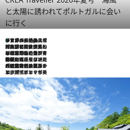
と太陽に誘われてポルトガルに会い
に行く
リスボンの絶品スイーツ「パステル・デ・ナタ」とは？ポルトガル伝統の奥深い世界へ
6 Hours Ago
2026.7.27
「私の祖国はポルトガル語です」国民的詩人フェルナンド・ペソアと、彼が愛した文学の街を歩く
2026.7.26
ポルトガル近海が育む極上の海の幸。キリリと冷えた白ワインと愉しむ、シーフード専門店の贅沢
2026.7.22
伝統の味をモダンに昇華。高感度な地元客が集う、リスボンの最旬ガストロノミー
2026.7.21
大航海時代の栄華から、震災、独裁、そして革命へ。ポルトガル・首都リスボンの石畳に刻まれた「歴史の光と影」
2026.7.13
エッセイ・ヤマザキマリ「慎ましくも美しき国 ポルトガル」