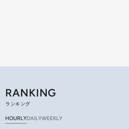
RANKING
ランキング
HOURLY
DAILY
WEEKLY