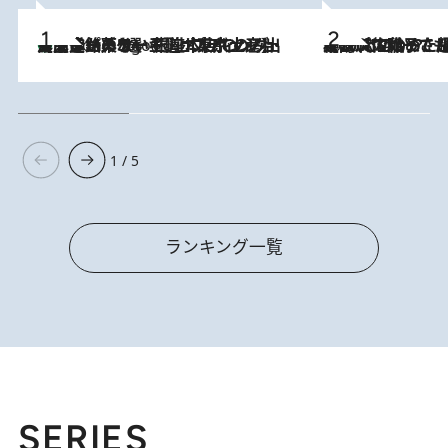
【間違いのない王道・東京土産】資生堂パーラー 銀座本店でのみ出会える銘菓5選《極上プディング・濃厚チーズケーキ・ボンボンショコラほか》
6 Hours Ago
2026.8.5
【阿川佐和子さんの年とる力】なぜ70代で始めた趣味は“こんなに楽しい”のか？ ピアノ、俳句…スランプに陥っても続けられる“ある秘訣”とは
1 / 5
ランキング一覧
SERIES