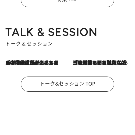
TALK & SESSION
トーク＆セッション
2026.8.3
「今後値上げがあるとすれば…」「リスクがあるのは今年の冬」エネルギー専門家が語る、ホルムズ海峡封鎖が家庭にもたらす“ある心配”
2026.8.3
「住宅建てられない…」「サーチャージ料の高値が続いている」ホルムズ海峡封鎖による影響はいつまで続く？《エネルギー専門家に聞く“どうなる日本の暮らし”》
トーク&セッション TOP