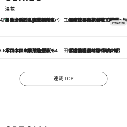
連載
47都道府県の手みやげ ひんやりスイーツで夏を満喫
【兵庫県】この夏絶対食べたい 冷やしておいしいおやつ3選 淡路島の恵みをジェラートに集約
6 Hours Ago
【CREA×星野リゾート】唯一無二。癒しと発見が待つ場所へ
2026.8.7
【トンボの足水浴】ヒノキの香りに包まれて涼感マックス！約13℃の湧水かけ流しを避暑地「星野温泉 トンボの湯」で体験
CREA'S CHOICE
2026.8.7
「立川にも歌舞伎があるんだよ」 片岡仁左衛門・市川中車ら豪華座組みで4年目の立川立飛歌舞伎へ
田中稲の勝手に再ブーム
2026.8.7
「湘南乃風に憧れて」観客大盛上がりの“タオル回し”に、ラッパー顔負けの高速歌唱まで…さだまさし（74）のアグレッシブすぎる現在地
連載 TOP