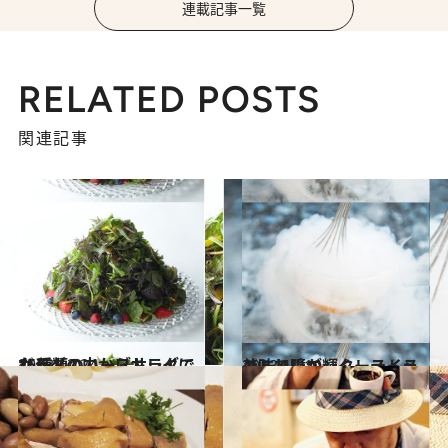
連載記事一覧
RELATED POSTS
関連記事
2013.12.24
15種類のハーブサラダでカラダの中からキレイになる！
グルメ
2013.12.10
美味しいエンターテイメントで瞳が輝くレストラン
グルメ