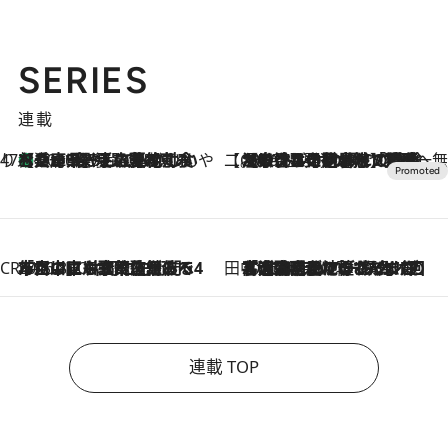
SERIES
連載
47都道府県の手みやげ ひんやりスイーツで夏を満喫
【兵庫県】この夏絶対食べたい 冷やしておいしいおやつ3選 淡路島の恵みをジェラートに集約
2026.8.8
【CREA×星野リゾート】唯一無二。癒しと発見が待つ場所へ
2026.8.7
【トンボの足水浴】ヒノキの香りに包まれて涼感マックス！約13℃の湧水かけ流しを避暑地「星野温泉 トンボの湯」で体験
CREA'S CHOICE
2026.8.7
「立川にも歌舞伎があるんだよ」 片岡仁左衛門・市川中車ら豪華座組みで4年目の立川立飛歌舞伎へ
田中稲の勝手に再ブーム
2026.8.7
「湘南乃風に憧れて」観客大盛上がりの“タオル回し”に、ラッパー顔負けの高速歌唱まで…さだまさし（74）のアグレッシブすぎる現在地
連載 TOP