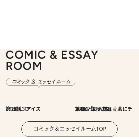
COMIC & ESSAY
ROOM
2026.7.30
第15話 アイス
2026.7.30
第8回「同人誌即売会にチャレンジ その2」
コミック＆エッセイルームTOP