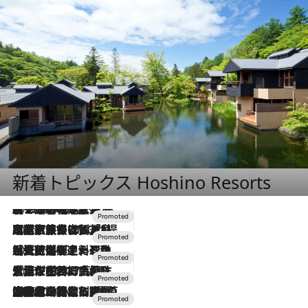
新着トピックス Hoshino Resorts
2026.8.7
【トンボの足水浴】ヒノキの香りに包まれて涼感マックス！約13℃の湧水かけ流しを避暑地「星野温泉 トンボの湯」で体験
2026.7.31
【ホテル帰省】という選択肢をOMOが提案。家族とほどよい距離を保つには「昼は実家、夜は気兼ねなくホテルで！」
2026.7.24
【夏限定ディナーコース】旬を迎える稚鮎や花ズッキーニなどをイタリア・トスカーナの郷土料理の手法で満喫！
2026.7.17
「土佐和ハーブかき氷」がOMO7高知に登場！生姜、山椒、大葉など目にも舌にも涼を呼ぶ郷土の味
2026.7.10
NEW OPEN！【界 草津】名湯の地に誕生。趣の異なる2種の温泉と上州ならではの会席・蕎麦割烹など美食を味わう究極の癒やし旅