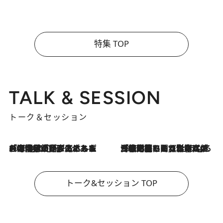
特集 TOP
TALK & SESSION
トーク＆セッション
2026.8.3
「今後値上げがあるとすれば…」「リスクがあるのは今年の冬」エネルギー専門家が語る、ホルムズ海峡封鎖が家庭にもたらす“ある心配”
2026.8.3
「住宅建てられない…」「サーチャージ料の高値が続いている」ホルムズ海峡封鎖による影響はいつまで続く？《エネルギー専門家に聞く“どうなる日本の暮らし”》
トーク&セッション TOP