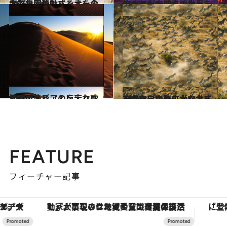
2013.12.6
アフリカのサバンナを全力で集団移動するヌーの大群
旅＆お出かけ
2013.11.26
モーセが十戒を授かったシナイ山で聖書の世界を旅する
旅＆お出かけ
2013.11.1
地球にいることを忘れさせるナミビアの巨大な砂丘群
旅＆お出かけ
2013.10.11
シマウマの群れが疾走するボツワナの広大なサバンナ
旅＆お出かけ
FEATURE
フィーチャー記事
「大事なのは地域の意識を変えること」。ロレックス賞受賞の自然保護活動家が実現させたナイジェリアの自然環境の復活