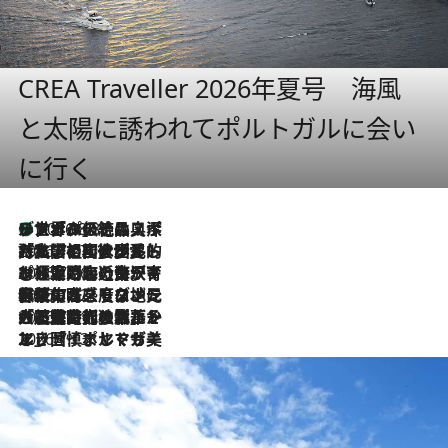
CREA Traveller 2026年夏号 海風
と太陽に誘われてポルトガルに会い
に行く
リスボンの絶品スイーツ「パステル・デ・ナタ」とは？ポルトガル伝統の奥深い世界へ
2026.8.8
2026.7.27
「私の祖国はポルトガル語です」国民的詩人フェルナンド・ペソアと、彼が愛した文学の街を歩く
2026.7.26
ポルトガル近海が育む極上の海の幸。キリリと冷えた白ワインと愉しむ、シーフード専門店の贅沢
2026.7.22
伝統の味をモダンに昇華。高感度な地元客が集う、リスボンの最旬ガストロノミー
2026.7.21
大航海時代の栄華から、震災、独裁、そして革命へ。ポルトガル・首都リスボンの石畳に刻まれた「歴史の光と影」
2026.7.13
エッセイ・ヤマザキマリ「慎ましくも美しき国 ポルトガル」