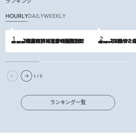
ランキング
HOURLY
DAILY
WEEKLY
「最後に見られてよかった」上野動物園の東園パンダ舎が解体前に特別公開。8月16日まで延長されたパネル展と共に辿る“半世紀”のパンダ飼育《解体工事の図面あり》
2026.8.8
2026.8.5
【阿川佐和子さんの年とる力】なぜ70代で始めた趣味は“こんなに楽しい”のか？ ピアノ、俳句…スランプに陥っても続けられる“ある秘訣”とは
1 / 5
ランキング一覧