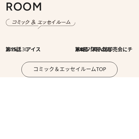
ROOM
2026.7.30
第15話 アイス
2026.7.30
第8回「同人誌即売会にチャレンジ その2」
コミック＆エッセイルームTOP