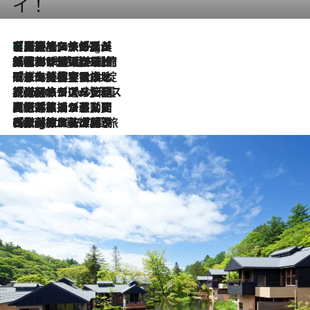
イ！
【厳選旅コスメ】「多機能アイテムがメイン！」旅好き美容エディターが選んだ夏旅ベストコスメを発表【Mサイズジップ】
46 Minutes Ago
2026.8.6
「荷物が増えるほど旅ストレスは増す」美容ジャーナリストがたどり着いた最終結論。“化粧品を劇的に減らす”感動の凝縮美容とは
2026.8.6
「旅先には金髪ウィッグを持参」日本と同じメイクでは損してる!? 美容ジャーナリストが提案する“掟破りの旅美容”とは
2026.8.6
【厳選旅コスメ】「身軽さ＆UV対策重視！」ヘアアーティストshucoが選んだ夏旅ベストコスメを発表【Mサイズジップ】
2026.8.5
【厳選旅コスメ】国内をあちこち移動する河井菜摘が選んだ夏旅ベストコスメ発表！「リラックスアイテムはマスト」【Mサイズジップ】
2026.8.4
【厳選旅コスメ】「紫外線＆乾燥対策しながらメイク感も！」ヘア＆メイクGeorgeが選んだ夏旅ベストコスメを発表！【Mサイズジップ】