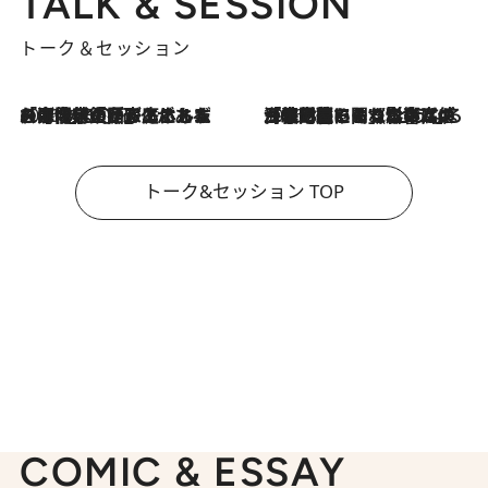
TALK & SESSION
トーク＆セッション
2026.8.3
「今後値上げがあるとすれば…」「リスクがあるのは今年の冬」エネルギー専門家が語る、ホルムズ海峡封鎖が家庭にもたらす“ある心配”
2026.8.3
「住宅建てられない…」「サーチャージ料の高値が続いている」ホルムズ海峡封鎖による影響はいつまで続く？《エネルギー専門家に聞く“どうなる日本の暮らし”》
トーク&セッション TOP
COMIC & ESSAY