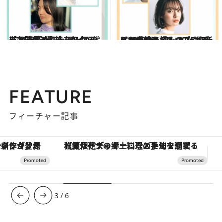
2023.4.5
【2023春ヘア】30・40代におすすめ ニュアンスのある暗髪3選 技ありカラーでスタイリッシュに！
ビューティ＆ヘルス
2023.4.5
【2023春ヘア】30・40代におすすめ クールなボブ＆ミディアム＆ロブ5選 新しい季節を好みのスタイルで歩もう
ビューティ＆ヘルス
FEATURE
フィーチャー記事
【夏限定ディナーコース】旬を迎える稚鮎や花ズッキーニなどをイタリア・トスカーナの郷土料理の手法で満喫！
3
/
6