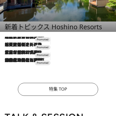
新着トピックス Hoshino Resorts
2026.7.31
【ホテル帰省】という選択肢をOMOが提案。家族とほどよい距離を保つには「昼は実家、夜は気兼ねなくホテルで！」
2026.7.24
【夏限定ディナーコース】旬を迎える稚鮎や花ズッキーニなどをイタリア・トスカーナの郷土料理の手法で満喫！
2026.7.17
「土佐和ハーブかき氷」がOMO7高知に登場！生姜、山椒、大葉など目にも舌にも涼を呼ぶ郷土の味
2026.7.10
NEW OPEN！【界 草津】名湯の地に誕生。趣の異なる2種の温泉と上州ならではの会席・蕎麦割烹など美食を味わう究極の癒やし旅
特集 TOP