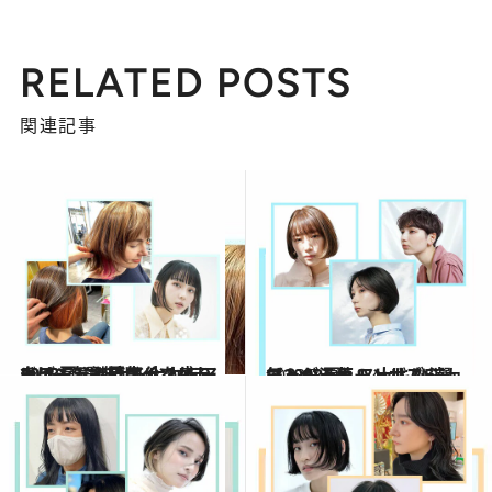
RELATED POSTS
関連記事
2023.7.2
2023夏に映える大人ヘアカラー7選 デザインカラーは人気継続中！ カラーチェンジで夏気分を盛り上げて
ビューティ＆ヘルス
2023.7.1
【2023夏】スッキリ涼し気＆お洒落！ 大人なショート＆ショートボブ5選 マッシュやハンサムショートが人気
ビューティ＆ヘルス