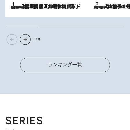
2026.8.5
【なぜ吉沢亮は「気配を消せる」のか？】興行収入208億の『国宝』を経て挑むミュージカル『ディア・エヴァン・ハンセン』。トップ俳優が舞台上でさらけ出した“孤独”とは
2026.8.5
【阿川佐和子さんの年とる力】なぜ70代で始めた趣味は“こんなに楽しい”のか？ ピアノ、俳句…スランプに陥っても続けられる“ある秘訣”とは
1 / 5
ランキング一覧
SERIES