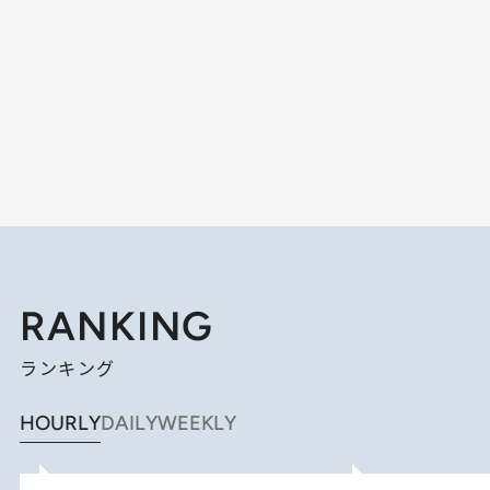
RANKING
ランキング
HOURLY
DAILY
WEEKLY