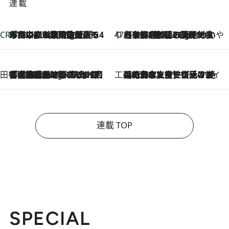
連載
CREA'S CHOICE
「立川にも歌舞伎があるんだよ」 片岡仁左衛門・市川中車ら豪華座組みで4年目の立川立飛歌舞伎へ
46 Minutes Ago
47都道府県の手みやげ ひんやりスイーツで夏を満喫
【京都府】この夏絶対食べたい 冷やしておいしいおやつ3選 ひと口目から心を掴む新緑のテリーヌ
46 Minutes Ago
田中稲の勝手に再ブーム
「湘南乃風に憧れて」観客大盛上がりの“タオル回し”に、ラッパー顔負けの高速歌唱まで…さだまさし（74）のアグレッシブすぎる現在地
5 Hours Ago
工藤まやのおもてなしハワイ
2026.8.6
【ハワイ土産】ローカルの絶大な支持で復活！ 絶品の幻クッキー《元ファンの日本人女性が受け継いだ名店》
連載 TOP
SPECIAL