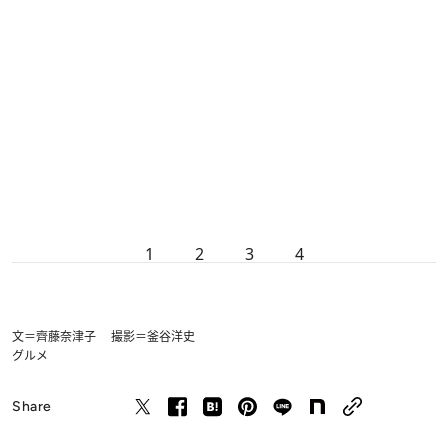
1
2
3
4
文＝齊藤奈津子 撮影＝釜谷洋史
グルメ
Share