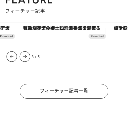
フィーチャー記事
【夏限定ディナーコース】旬を迎える稚鮎や花ズッキーニなどをイタリア・トスカーナの郷土料理の手法で満喫！
ヴァシュロン・コンスタンタン
3
/
5
フィーチャー記事一覧