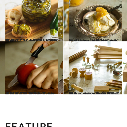
2023.5.7
ジャムをもっと自由に楽しむなら イタリア式の“野菜ジャム”を作ろう。 初夏の今ならズッキーニで爽やかに！
グルメ
2020.12.9
イタリアでも柿は「カキ(cachi)」！ 材料は3つだけ【柿のジャム】レシピ
グルメ
2020.7.18
本場イタリアでも愛されている プロ太鼓判のキッチンアイテム5つ
グルメ
2020.7.25
郷土パスタの数だけ歴史あり！ キッチン道具で紐解くイタリア食文化
グルメ
FEATURE