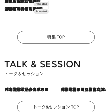
2026.7.17
「土佐和ハーブかき氷」がOMO7高知に登場！生姜、山椒、大葉など目にも舌にも涼を呼ぶ郷土の味
2026.7.10
NEW OPEN！【界 草津】名湯の地に誕生。趣の異なる2種の温泉と上州ならではの会席・蕎麦割烹など美食を味わう究極の癒やし旅
特集 TOP
TALK & SESSION
トーク＆セッション
2026.8.3
「今後値上げがあるとすれば…」「リスクがあるのは今年の冬」エネルギー専門家が語る、ホルムズ海峡封鎖が家庭にもたらす“ある心配”
2026.8.3
「住宅建てられない…」「サーチャージ料の高値が続いている」ホルムズ海峡封鎖による影響はいつまで続く？《エネルギー専門家に聞く“どうなる日本の暮らし”》
トーク&セッション TOP