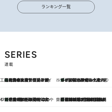
ランキング一覧
SERIES
連載
工藤まやのおもてなしハワイ
【ハワイ土産】ローカルの絶大な支持で復活！ 絶品の幻クッキー《元ファンの日本人女性が受け継いだ名店》
2026.8.6
ハワイ賢者 リサのお気に入りリスト
あの伝説の限定トートも！ リニューアルした「ディーン＆デルーカ ハワイ」で必須のお土産8選
2026.8.6
47都道府県の手みやげ ひんやりスイーツで夏を満喫
【三重県】この夏絶対食べたい 冷やしておいしいおやつ3選 お餅×アイスの新感覚スイーツ
2026.8.6
齋藤 薫 美容脳ルネサンス
「荷物が増えるほど旅ストレスは増す」美容ジャーナリストがたどり着いた最終結論。“化粧品を劇的に減らす”感動の凝縮美容とは
2026.8.6