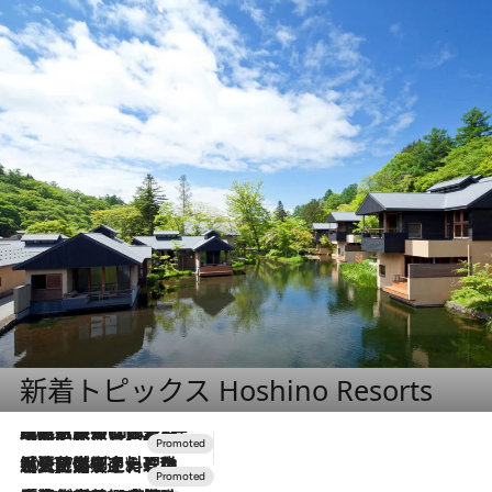
新着トピックス Hoshino Resorts
2026.7.31
【ホテル帰省】という選択肢をOMOが提案。家族とほどよい距離を保つには「昼は実家、夜は気兼ねなくホテルで！」
2026.7.24
【夏限定ディナーコース】旬を迎える稚鮎や花ズッキーニなどをイタリア・トスカーナの郷土料理の手法で満喫！