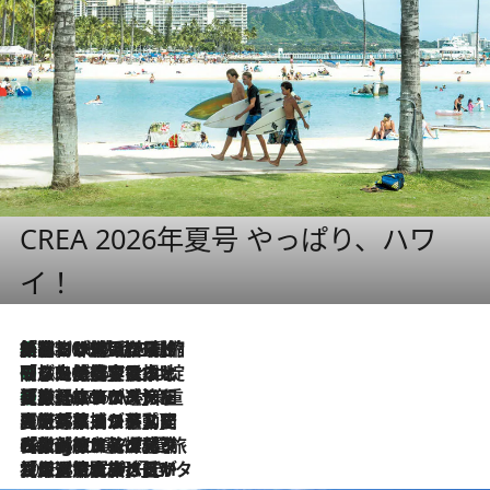
CREA 2026年夏号 やっぱり、ハワ
イ！
「荷物が増えるほど旅ストレスは増す」美容ジャーナリストがたどり着いた最終結論。“化粧品を劇的に減らす”感動の凝縮美容とは
2026.8.6
「旅先には金髪ウィッグを持参」日本と同じメイクでは損してる!? 美容ジャーナリストが提案する“掟破りの旅美容”とは
2026.8.6
【厳選旅コスメ】「身軽さ＆UV対策重視！」ヘアアーティストshucoが選んだ夏旅ベストコスメを発表【Mサイズジップ】
2026.8.6
2026.8.5
【厳選旅コスメ】国内をあちこち移動する河井菜摘が選んだ夏旅ベストコスメ発表！「リラックスアイテムはマスト」【Mサイズジップ】
2026.8.4
【厳選旅コスメ】「紫外線＆乾燥対策しながらメイク感も！」ヘア＆メイクGeorgeが選んだ夏旅ベストコスメを発表！【Mサイズジップ】
2026.8.3
【厳選旅コスメ】「保湿もタイパ重視！」“サウナ好き”タレント清水みさとが愛用する夏旅ベストコスメを発表！【Mサイズジップ】