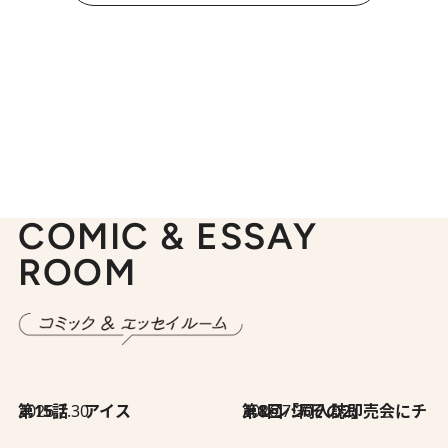
COMIC & ESSAY
ROOM
2026.7.30
第15話 アイス
2026.7.30
第8回「同人誌即売会にチャレンジ その2」