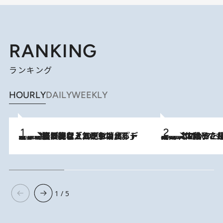
RANKING
ランキング
HOURLY
DAILY
WEEKLY
2026.8.5
【なぜ吉沢亮は「気配を消せる」のか？】興行収入208億の『国宝』を経て挑むミュージカル『ディア・エヴァン・ハンセン』。トップ俳優が舞台上でさらけ出した“孤独”とは
2026.8.5
【阿川佐和子さんの年とる力】なぜ70代で始めた趣味は“こんなに楽しい”のか？ ピアノ、俳句…スランプに陥っても続けられる“ある秘訣”とは
1 / 5