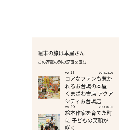
週末の旅は本屋さん
この連載の別の記事を読む
vol.21
2014.08.09
コアなファンも惹か
れるお台場の本屋
くまざわ書店 アクア
シティお台場店
vol.20
2014.07.26
絵本作家を育てた町
に 子どもの笑顔が
咲く