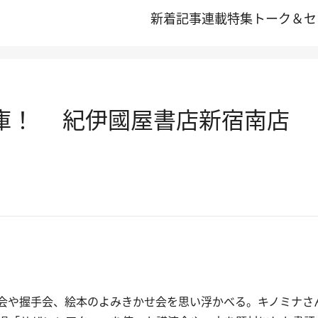
新着記事
連載
特集
トーク＆セ
宝庫！ 紀伊國屋書店新宿南店
会や握手会、絵本のよみきかせ会を思い浮かべる。キノミナさ