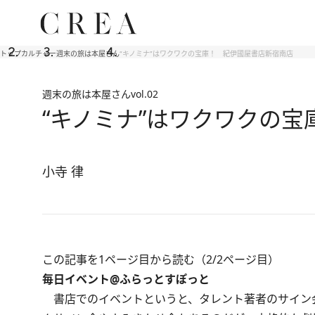
トップ
カルチャー
週末の旅は本屋さん
“キノミナ”はワクワクの宝庫！ 紀伊國屋書店新宿南店
週末の旅は本屋さん
vol.02
“キノミナ”はワクワクの
小寺 律
この記事を1ページ目から読む（2/2ページ目）
毎日イベント@ふらっとすぽっと
書店でのイベントというと、タレント著者のサイン