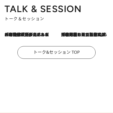
TALK & SESSION
トーク＆セッション
2026.8.3
「今後値上げがあるとすれば…」「リスクがあるのは今年の冬」エネルギー専門家が語る、ホルムズ海峡封鎖が家庭にもたらす“ある心配”
2026.8.3
「住宅建てられない…」「サーチャージ料の高値が続いている」ホルムズ海峡封鎖による影響はいつまで続く？《エネルギー専門家に聞く“どうなる日本の暮らし”》
トーク&セッション TOP