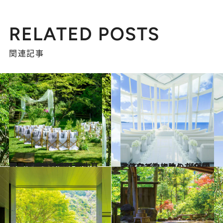
RELATED POSTS
関連記事
2022.9.16
アフターコロナの 国内リゾート婚はここで決まり！ 【日本の海・山・高原リゾート婚5選】
ライフスタイル
2022.9.10
アフターコロナの 海外婚はここで決まり！ 【入国条件なども加味した4選】
ライフスタイル