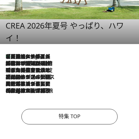
CREA 2026年夏号 やっぱり、ハワ
イ！
【厳選旅コスメ】「多機能アイテムがメイン！」旅好き美容エディターが選んだ夏旅ベストコスメを発表【Mサイズジップ】
4 Hours Ago
2026.8.6
「荷物が増えるほど旅ストレスは増す」美容ジャーナリストがたどり着いた最終結論。“化粧品を劇的に減らす”感動の凝縮美容とは
2026.8.6
「旅先には金髪ウィッグを持参」日本と同じメイクでは損してる!? 美容ジャーナリストが提案する“掟破りの旅美容”とは
2026.8.6
【厳選旅コスメ】「身軽さ＆UV対策重視！」ヘアアーティストshucoが選んだ夏旅ベストコスメを発表【Mサイズジップ】
2026.8.5
【厳選旅コスメ】国内をあちこち移動する河井菜摘が選んだ夏旅ベストコスメ発表！「リラックスアイテムはマスト」【Mサイズジップ】
2026.8.4
【厳選旅コスメ】「紫外線＆乾燥対策しながらメイク感も！」ヘア＆メイクGeorgeが選んだ夏旅ベストコスメを発表！【Mサイズジップ】
特集 TOP