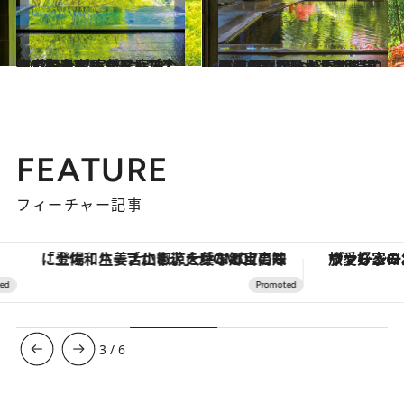
2022.9.12
温泉賢者17人が選んだ今行くべき宿 実際に宿泊した17軒をピックアップ！ 宿での過ごし方＆おススメポイントも
旅＆お出かけ
2022.7.3
連泊の醍醐味がわかる温泉宿4選 ご飯も温泉も1泊じゃ足りない！ 長期滞在が正解な宿、増えてます
旅＆お出かけ
FEATURE
フィーチャー記事
「土佐和ハーブかき氷」がOMO7高知に登場！生姜、山椒、大葉など目にも舌にも涼を呼ぶ郷土の味
ヴァシュロン・コンスタンタン
3
/
6