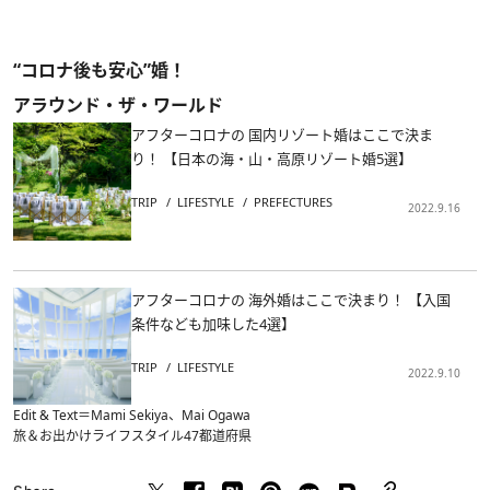
“コロナ後も安心”婚！
アラウンド・ザ・ワールド
アフターコロナの 国内リゾート婚はここで決ま
り！ 【日本の海・山・高原リゾート婚5選】
TRIP
LIFESTYLE
PREFECTURES
2022.9.16
アフターコロナの 海外婚はここで決まり！ 【入国
条件なども加味した4選】
TRIP
LIFESTYLE
2022.9.10
Edit & Text＝Mami Sekiya、Mai Ogawa
旅＆お出かけ
ライフスタイル
47都道府県