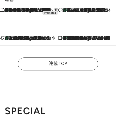
【CREA×星野リゾート】唯一無二。癒しと発見が待つ場所へ
【トンボの足水浴】ヒノキの香りに包まれて涼感マックス！約13℃の湧水かけ流しを避暑地「星野温泉 トンボの湯」で体験
2 Hours Ago
CREA'S CHOICE
「立川にも歌舞伎があるんだよ」 片岡仁左衛門・市川中車ら豪華座組みで4年目の立川立飛歌舞伎へ
4 Hours Ago
47都道府県の手みやげ ひんやりスイーツで夏を満喫
【京都府】この夏絶対食べたい 冷やしておいしいおやつ3選 ひと口目から心を掴む新緑のテリーヌ
4 Hours Ago
田中稲の勝手に再ブーム
「湘南乃風に憧れて」観客大盛上がりの“タオル回し”に、ラッパー顔負けの高速歌唱まで…さだまさし（74）のアグレッシブすぎる現在地
9 Hours Ago
連載 TOP
SPECIAL