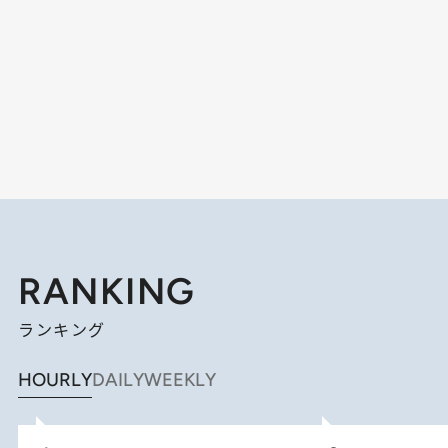
RANKING
ランキング
HOURLY
DAILY
WEEKLY