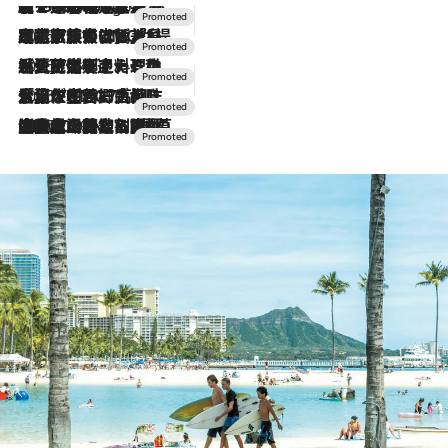
【トンボの足水浴】ヒノキの香りに包まれて涼感マックス！約13℃の湧水かけ流しを避暑地「星野温泉 トンボの湯」で体験
2 Hours Ago
2026.7.31
【ホテル帰省】という選択肢をOMOが提案。家族とほどよい距離を保つには「昼は実家、夜は気兼ねなくホテルで！」
2026.7.24
【夏限定ディナーコース】旬を迎える稚鮎や花ズッキーニなどをイタリア・トスカーナの郷土料理の手法で満喫！
2026.7.17
「土佐和ハーブかき氷」がOMO7高知に登場！生姜、山椒、大葉など目にも舌にも涼を呼ぶ郷土の味
2026.7.10
NEW OPEN！【界 草津】名湯の地に誕生。趣の異なる2種の温泉と上州ならではの会席・蕎麦割烹など美食を味わう究極の癒やし旅