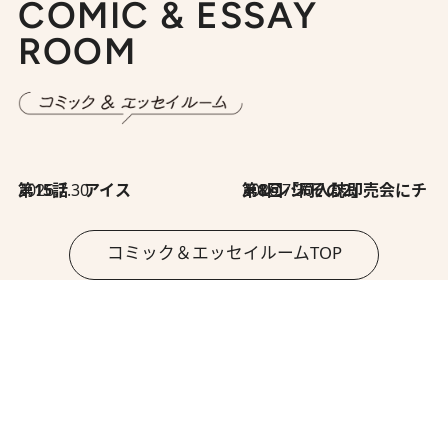
COMIC & ESSAY
ROOM
2026.7.30
第15話 アイス
2026.7.30
第8回「同人誌即売会にチャレンジ その2」
コミック＆エッセイルームTOP