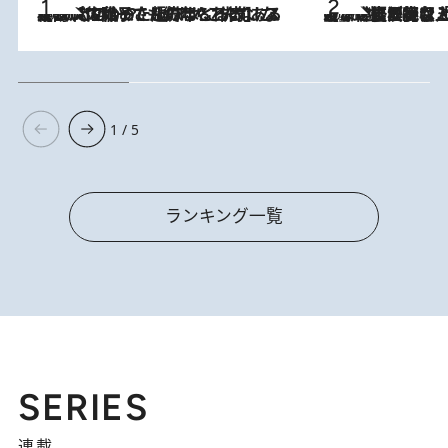
2026.8.5
【阿川佐和子さんの年とる力】なぜ70代で始めた趣味は“こんなに楽しい”のか？ ピアノ、俳句…スランプに陥っても続けられる“ある秘訣”とは
2026.8.5
【なぜ吉沢亮は「気配を消せる」のか？】興行収入208億の『国宝』を経て挑むミュージカル『ディア・エヴァン・ハンセン』。トップ俳優が舞台上でさらけ出した“孤独”とは
1 / 5
ランキング一覧
SERIES
連載