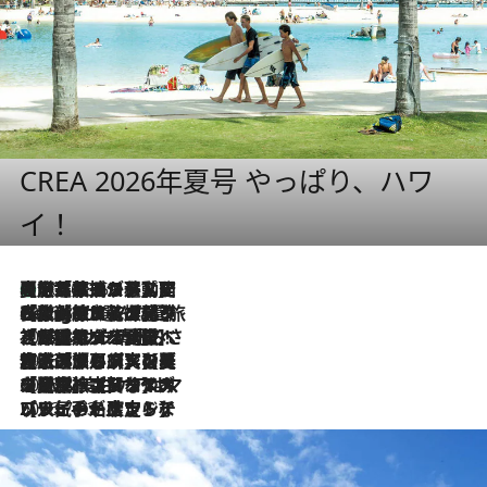
CREA 2026年夏号 やっぱり、ハワ
イ！
【厳選旅コスメ】国内をあちこち移動する河井菜摘が選んだ夏旅ベストコスメ発表！「リラックスアイテムはマスト」【Mサイズジップ】
2026.8.5
2026.8.4
【厳選旅コスメ】「紫外線＆乾燥対策しながらメイク感も！」ヘア＆メイクGeorgeが選んだ夏旅ベストコスメを発表！【Mサイズジップ】
2026.8.3
【厳選旅コスメ】「保湿もタイパ重視！」“サウナ好き”タレント清水みさとが愛用する夏旅ベストコスメを発表！【Mサイズジップ】
2026.8.2
【厳選旅コスメ】美容家・瀬戸麻実の夏旅ベストコスメを発表！「ストレスなく使えるクレンジング＆洗顔は必須」【Mサイズジップ】
2026.8.1
【厳選旅コスメ】「UV＆美白ケアはマスト！」フリーアナウンサー宇賀なつみの夏旅ベストコスメを発表！【Mサイズジップ】
2026.7.23
【リピート確定！】ハワイの名店ランチプレートとサンドイッチ、手が止まらない人気ドーナツ