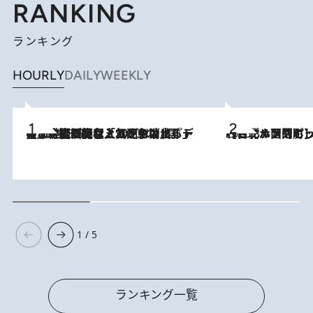
RANKING
ランキング
HOURLY
DAILY
WEEKLY
【なぜ吉沢亮は「気配を消せる」のか？】興行収入208億の『国宝』を経て挑むミュージカル『ディア・エヴァン・ハンセン』。トップ俳優が舞台上でさらけ出した“孤独”とは
2026.8.5
2026.8.4
【台北・西門町】台湾旅行で行くべきグルメスポット7選《濃厚ルーローハンやもっちり粽、サクふわドーナツも》
1 / 5
ランキング一覧