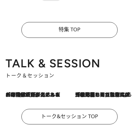
特集 TOP
TALK & SESSION
トーク＆セッション
2026.8.3
「今後値上げがあるとすれば…」「リスクがあるのは今年の冬」エネルギー専門家が語る、ホルムズ海峡封鎖が家庭にもたらす“ある心配”
2026.8.3
「住宅建てられない…」「サーチャージ料の高値が続いている」ホルムズ海峡封鎖による影響はいつまで続く？《エネルギー専門家に聞く“どうなる日本の暮らし”》
トーク&セッション TOP