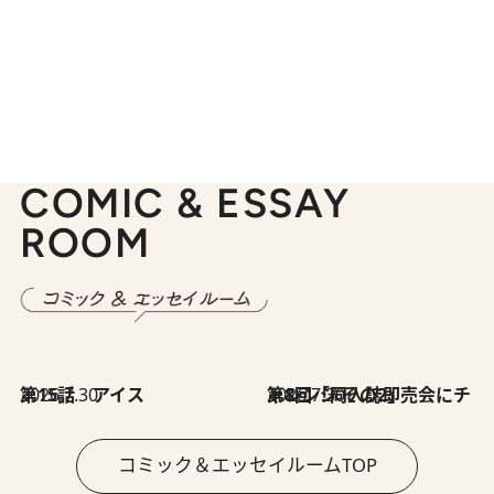
COMIC & ESSAY
ROOM
2026.7.30
第15話 アイス
2026.7.30
第8回「同人誌即売会にチャレンジ その2」
コミック＆エッセイルームTOP