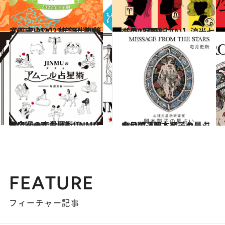
2022.7.25
【干支占い】台湾発 神鳥さん占い 2022年下半期篇
占い
2026.7.29
【月2回更新占い】流光七奈の12星座占い
占い
2024.6.15
【今週の恋愛運】JINMUのアムール占星術♡
占い
2026.7.31
今月の運勢＆メッセージを公開「岡本翔子の星占い」
占い
FEATURE
フィーチャー記事