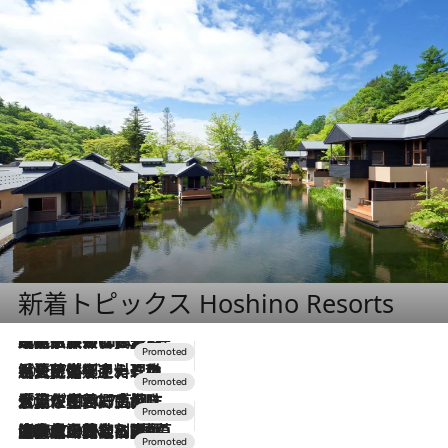
新着トピックス Hoshino Resorts
2026.7.31
【ホテル帰省】という選択肢をOMOが提案。家族とほどよい距離を保つには「昼は実家、夜は気兼ねなくホテルで！」
2026.7.24
【夏限定ディナーコース】旬を迎える稚鮎や花ズッキーニなどをイタリア・トスカーナの郷土料理の手法で満喫！
2026.7.17
「土佐和ハーブかき氷」がOMO7高知に登場！生姜、山椒、大葉など目にも舌にも涼を呼ぶ郷土の味
2026.7.10
NEW OPEN！【界 草津】名湯の地に誕生。趣の異なる2種の温泉と上州ならではの会席・蕎麦割烹など美食を味わう究極の癒やし旅