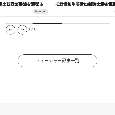
「土佐和ハーブかき氷」がOMO7高知に登場！生姜、山椒、大葉など目にも舌にも涼を呼ぶ郷土の味
【銀座で出合う最旬美容】美髪ケアや上質な眠
3
/
5
フィーチャー記事一覧