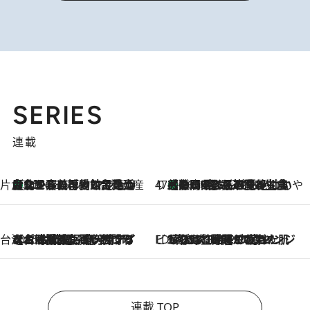
SERIES
連載
片倉真理のときめく台湾土産
台北からちょっと足を延ばして嘉義へ！ マジョリカタイルの博物館で見つけたレトロ可愛い台湾土産
2026.8.5
47都道府県の手みやげ ひんやりスイーツで夏を満喫
【静岡県】この夏絶対食べたい 冷やしておいしいおやつ3選 お茶香る生食感のふるふるゼリー
2026.8.5
台湾ぶらぶら食べ歩き
2026.8.4
【台湾夏旅】買い物するなら“台湾の原宿”西門町へ！ お土産も自分用アイテムも揃うショッピングスポット8選
ビューティいいもの集め EDITORS' BEST
2026.8.3
“落とす”時間が“癒やし”に。THREEのクレンジングは、酷暑で疲れた肌も心も整えてくれる！
連載 TOP