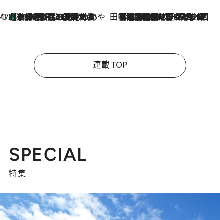
47都道府県の手みやげ ひんやりスイーツで夏を満喫
【京都府】この夏絶対食べたい 冷やしておいしいおやつ3選 ひと口目から心を掴む新緑のテリーヌ
2026.8.7
田中稲の勝手に再ブーム
「湘南乃風に憧れて」観客大盛上がりの“タオル回し”に、ラッパー顔負けの高速歌唱まで…さだまさし（74）のアグレッシブすぎる現在地
2026.8.7
連載 TOP
SPECIAL
特集