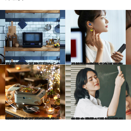
2026.1.17
【まとめ】調理家電からAV機器まで♪ ベストバイ家電図鑑まとめ
ライフスタイル
2022.5.27
【防水ワイヤレスイヤホン5選】 梅雨の時期も楽しくおでかけしたい！ 来週発売の新製品もご紹介
ライフスタイル
2022.4.30
理想の「オシャレ×実用性」が叶う 【最新キャンプグッズ5選】非常時の強い味方になるアイテムも
ライフスタイル
2022.2.26
花粉も乾燥も、もう怖くない！ 春めく季節の素肌を徹底ケア 【最新「素肌ケア」家電5選】
ライフスタイル