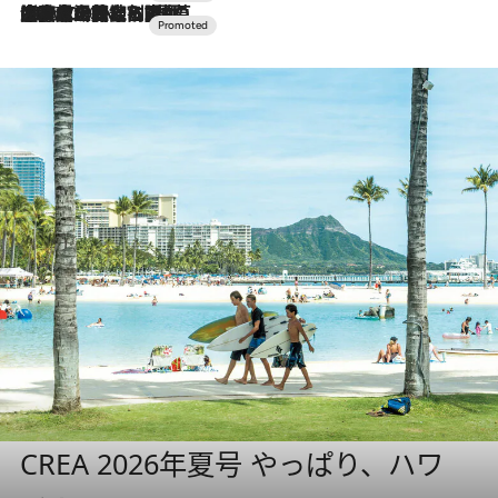
2026.7.10
NEW OPEN！【界 草津】名湯の地に誕生。趣の異なる2種の温泉と上州ならではの会席・蕎麦割烹など美食を味わう究極の癒やし旅
CREA 2026年夏号 やっぱり、ハワ