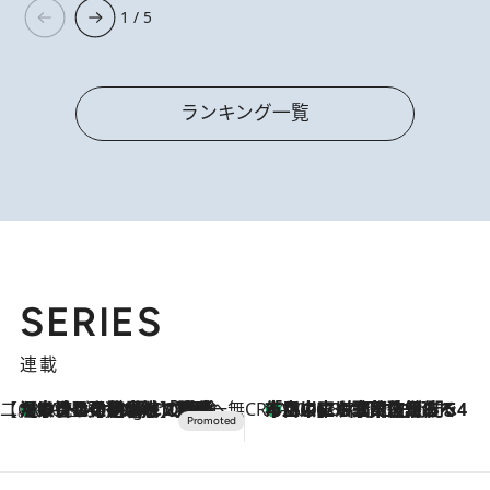
1 / 5
ランキング一覧
SERIES
連載
【CREA×星野リゾート】唯一無二。癒しと発見が待つ場所へ
【トンボの足水浴】ヒノキの香りに包まれて涼感マックス！約13℃の湧水かけ流しを避暑地「星野温泉 トンボの湯」で体験
10 Hours Ago
CREA'S CHOICE
「立川にも歌舞伎があるんだよ」 片岡仁左衛門・市川中車ら豪華座組みで4年目の立川立飛歌舞伎へ
2026.8.7