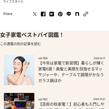
ライフスタイル
Share
女子家電ベストバイ図鑑！
この連載の別の記事を読む
vol.164
2026.01.17
【今年は家電で新習慣】暮らしが輝く
家電6選！美髪と美顔を目指せるマッ
サジャーや、テーブルで調理がかなう
ガラス鍋ほか
vol.163
2025.10.21
【芸術の秋家電！】初心者も入門しや