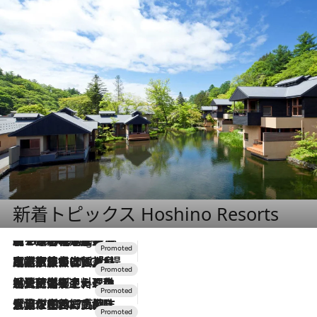
新着トピックス Hoshino Resorts
【トンボの足水浴】ヒノキの香りに包まれて涼感マックス！約13℃の湧水かけ流しを避暑地「星野温泉 トンボの湯」で体験
10 Hours Ago
2026.7.31
【ホテル帰省】という選択肢をOMOが提案。家族とほどよい距離を保つには「昼は実家、夜は気兼ねなくホテルで！」
2026.7.24
【夏限定ディナーコース】旬を迎える稚鮎や花ズッキーニなどをイタリア・トスカーナの郷土料理の手法で満喫！
2026.7.17
「土佐和ハーブかき氷」がOMO7高知に登場！生姜、山椒、大葉など目にも舌にも涼を呼ぶ郷土の味