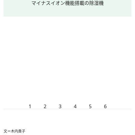
マイナスイオン機能搭載の除湿機
1
2
3
4
5
6
文＝木内貴子