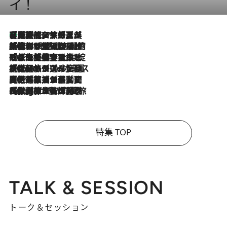
イ！
【厳選旅コスメ】「多機能アイテムがメイン！」旅好き美容エディターが選んだ夏旅ベストコスメを発表【Mサイズジップ】
2026.8.7
2026.8.6
「荷物が増えるほど旅ストレスは増す」美容ジャーナリストがたどり着いた最終結論。“化粧品を劇的に減らす”感動の凝縮美容とは
2026.8.6
「旅先には金髪ウィッグを持参」日本と同じメイクでは損してる!? 美容ジャーナリストが提案する“掟破りの旅美容”とは
2026.8.6
【厳選旅コスメ】「身軽さ＆UV対策重視！」ヘアアーティストshucoが選んだ夏旅ベストコスメを発表【Mサイズジップ】
2026.8.5
【厳選旅コスメ】国内をあちこち移動する河井菜摘が選んだ夏旅ベストコスメ発表！「リラックスアイテムはマスト」【Mサイズジップ】
2026.8.4
【厳選旅コスメ】「紫外線＆乾燥対策しながらメイク感も！」ヘア＆メイクGeorgeが選んだ夏旅ベストコスメを発表！【Mサイズジップ】
特集 TOP
TALK & SESSION
トーク＆セッション