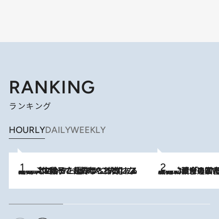
RANKING
ランキング
HOURLY
DAILY
WEEKLY
2026.8.5
【阿川佐和子さんの年とる力】なぜ70代で始めた趣味は“こんなに楽しい”のか？ ピアノ、俳句…スランプに陥っても続けられる“ある秘訣”とは
2026.8.3
慶應幼稚舎の図書室からテレビの世界に飛び込んだ阿川佐和子（72）、「N