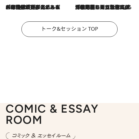
2026.8.3
「今後値上げがあるとすれば…」「リスクがあるのは今年の冬」エネルギー専門家が語る、ホルムズ海峡封鎖が家庭にもたらす“ある心配”
2026.8.3
「住宅建てられない…」「サーチャージ料の高値が続いている」ホルムズ海峡封鎖による影響はいつまで続く？《エネルギー専門家に聞く“どうなる日本の暮らし”》
トーク&セッション TOP
COMIC & ESSAY
ROOM