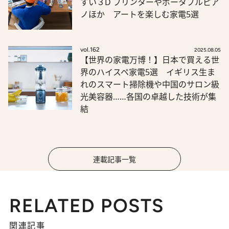
すい３D プリンターやポータブルピア
ノほか アートを楽しむ家電5選
vol.162
2025.08.05
【世界の家電万博！】日本で買える世
界のハイスペ家電5選 イギリス生ま
れのスマート掃除機や中国のサロン級
光美容器……各国の卓越した技術が集
結
連載記事一覧
RELATED POSTS
関連記事