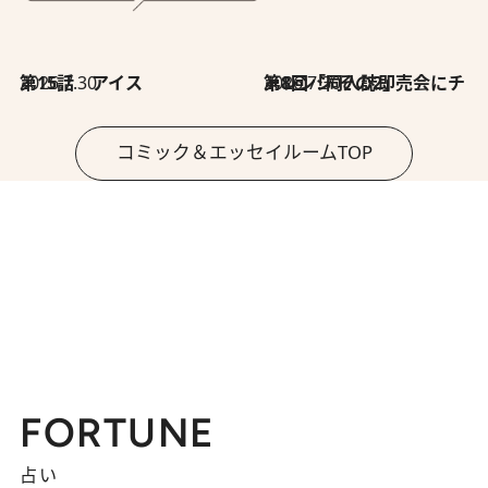
2026.7.30
第15話 アイス
2026.7.30
第8回「同人誌即売会にチャレンジ その2」
コミック＆エッセイルームTOP
FORTUNE
占い