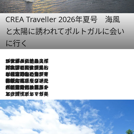
CREA Traveller 2026年夏号 海風
と太陽に誘われてポルトガルに会い
に行く
2026.8.8
リスボンの絶品スイーツ「パステル・デ・ナタ」とは？ポルトガル伝統の奥深い世界へ
2026.7.27
「私の祖国はポルトガル語です」国民的詩人フェルナンド・ペソアと、彼が愛した文学の街を歩く
2026.7.26
ポルトガル近海が育む極上の海の幸。キリリと冷えた白ワインと愉しむ、シーフード専門店の贅沢
2026.7.22
伝統の味をモダンに昇華。高感度な地元客が集う、リスボンの最旬ガストロノミー
2026.7.21
大航海時代の栄華から、震災、独裁、そして革命へ。ポルトガル・首都リスボンの石畳に刻まれた「歴史の光と影」
2026.7.13
エッセイ・ヤマザキマリ「慎ましくも美しき国 ポルトガル」