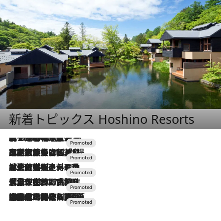
新着トピックス Hoshino Resorts
2026.8.7
【トンボの足水浴】ヒノキの香りに包まれて涼感マックス！約13℃の湧水かけ流しを避暑地「星野温泉 トンボの湯」で体験
2026.7.31
【ホテル帰省】という選択肢をOMOが提案。家族とほどよい距離を保つには「昼は実家、夜は気兼ねなくホテルで！」
2026.7.24
【夏限定ディナーコース】旬を迎える稚鮎や花ズッキーニなどをイタリア・トスカーナの郷土料理の手法で満喫！
2026.7.17
「土佐和ハーブかき氷」がOMO7高知に登場！生姜、山椒、大葉など目にも舌にも涼を呼ぶ郷土の味
2026.7.10
NEW OPEN！【界 草津】名湯の地に誕生。趣の異なる2種の温泉と上州ならではの会席・蕎麦割烹など美食を味わう究極の癒やし旅