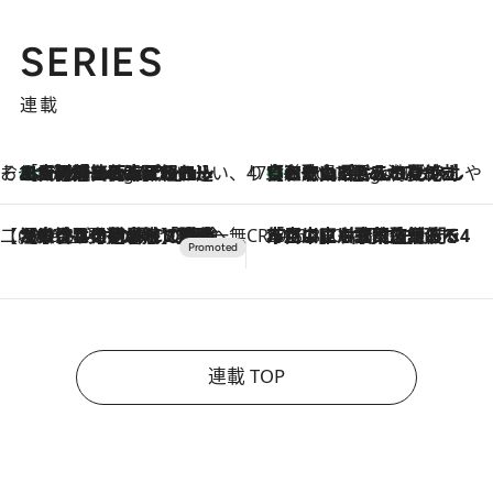
SERIES
連載
そおだよおこの関西おいしい、おやつ紀行
［大阪府箕面市］一皿一皿目の前で仕上げられる、料理を巧みに組み込んだアシェットデセールコース「ミチル アシェット デセール（Michiru assiette dessert）」
6 Hours Ago
47都道府県の手みやげ ひんやりスイーツで夏を満喫
【和歌山県】この夏絶対食べたい 冷やしておいしいおやつ3選 みかんがごろっと丸ごと入ったジュレ
6 Hours Ago
【CREA×星野リゾート】唯一無二。癒しと発見が待つ場所へ
2026.8.7
【トンボの足水浴】ヒノキの香りに包まれて涼感マックス！約13℃の湧水かけ流しを避暑地「星野温泉 トンボの湯」で体験
CREA'S CHOICE
2026.8.7
「立川にも歌舞伎があるんだよ」 片岡仁左衛門・市川中車ら豪華座組みで4年目の立川立飛歌舞伎へ
連載 TOP