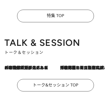
特集 TOP
TALK & SESSION
トーク＆セッション
2026.8.3
「今後値上げがあるとすれば…」「リスクがあるのは今年の冬」エネルギー専門家が語る、ホルムズ海峡封鎖が家庭にもたらす“ある心配”
2026.8.3
「住宅建てられない…」「サーチャージ料の高値が続いている」ホルムズ海峡封鎖による影響はいつまで続く？《エネルギー専門家に聞く“どうなる日本の暮らし”》
トーク&セッション TOP