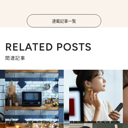
連載記事一覧
RELATED POSTS
関連記事
2026.1.17
【まとめ】調理家電からAV機器まで♪ ベストバイ家電図鑑まとめ
ライフスタイル
2022.5.27
【防水ワイヤレスイヤホン5選】 梅雨の時期も楽しくおでかけしたい！ 来週発売の新製品もご紹介
ライフスタイル