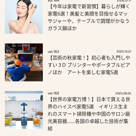
vol.164
2026.01.17
【今年は家電で新習慣】暮らしが輝く
家電6選！美髪と美顔を目指せるマッ
サジャーや、テーブルで調理がかなう
ガラス鍋ほか
vol.163
2025.10.21
【芸術の秋家電！】初心者も入門しや
すい３D プリンターやポータブルピア
ノほか アートを楽しむ家電5選
vol.162
2025.08.05
【世界の家電万博！】日本で買える世
界のハイスペ家電5選 イギリス生ま
れのスマート掃除機や中国のサロン級
光美容器……各国の卓越した技術が集
結