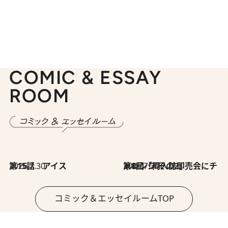
COMIC & ESSAY
ROOM
2026.7.30
第15話 アイス
2026.7.30
第8回「同人誌即売会にチャレンジ その2」
コミック＆エッセイルームTOP