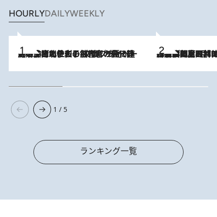
HOURLY
DAILY
WEEKLY
2026.8.3
《「文士の子ども被害者の会」発足！》阿川佐和子（72）が語る遠藤周作に北杜夫、劇作家・矢代静一の子どもたちの“文豪プライベート事件簿”
2026.8.8
「最後に見られてよかった」上野動物園の東園パンダ舎が解体前に特別公開。8月16日まで延長されたパネル展と共に辿る“半世紀”のパンダ飼育《解体工事の図面あり》
1 / 5
ランキング一覧