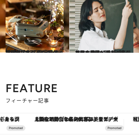
2022.4.30
理想の「オシャレ×実用性」が叶う 【最新キャンプグッズ5選】非常時の強い味方になるアイテムも
ライフスタイル
2022.2.26
花粉も乾燥も、もう怖くない！ 春めく季節の素肌を徹底ケア 【最新「素肌ケア」家電5選】
ライフスタイル
FEATURE
フィーチャー記事
【銀座で出合う最旬美容】美髪ケアや上質な眠り…セルフケアのアップデートから、特別な名入れギフトまで。大人のための「ReFa GINZA」クルーズ
【夏限定ディナーコース】旬を迎