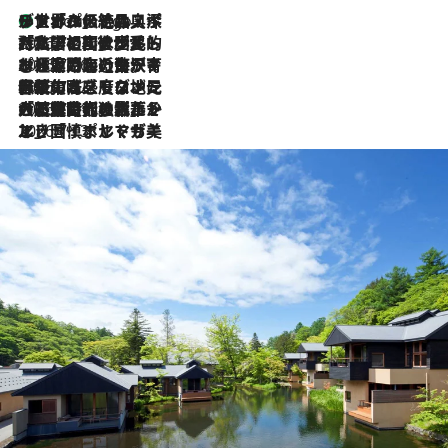
リスボンの絶品スイーツ「パステル・デ・ナタ」とは？ポルトガル伝統の奥深い世界へ
7 Hours Ago
2026.7.27
「私の祖国はポルトガル語です」国民的詩人フェルナンド・ペソアと、彼が愛した文学の街を歩く
2026.7.26
ポルトガル近海が育む極上の海の幸。キリリと冷えた白ワインと愉しむ、シーフード専門店の贅沢
2026.7.22
伝統の味をモダンに昇華。高感度な地元客が集う、リスボンの最旬ガストロノミー
2026.7.21
大航海時代の栄華から、震災、独裁、そして革命へ。ポルトガル・首都リスボンの石畳に刻まれた「歴史の光と影」
2026.7.13
エッセイ・ヤマザキマリ「慎ましくも美しき国 ポルトガル」