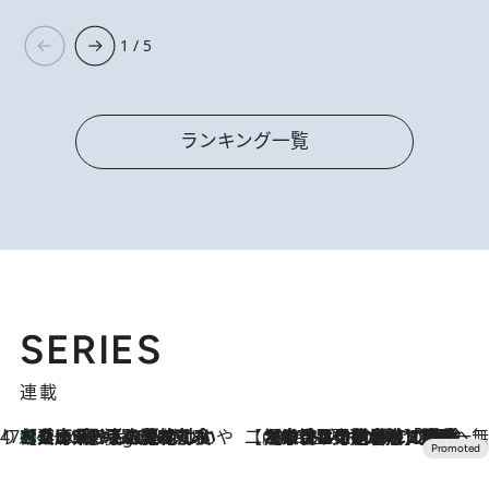
1 / 5
ランキング一覧
SERIES
連載
47都道府県の手みやげ ひんやりスイーツで夏を満喫
【兵庫県】この夏絶対食べたい 冷やしておいしいおやつ3選 淡路島の恵みをジェラートに集約
7 Hours Ago
【CREA×星野リゾート】唯一無二。癒しと発見が待つ場所へ
2026.8.7
【トンボの足水浴】ヒノキの香りに包まれて涼感マックス！約13℃の湧水かけ流しを避暑地「星野温泉 トンボの湯」で体験