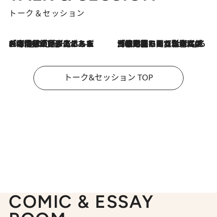
トーク＆セッション
2026.8.3
「今後値上げがあるとすれば…」「リスクがあるのは今年の冬」エネルギー専門家が語る、ホルムズ海峡封鎖が家庭にもたらす“ある心配”
2026.8.3
「住宅建てられない…」「サーチャージ料の高値が続いている」ホルムズ海峡封鎖による影響はいつまで続く？《エネルギー専門家に聞く“どうなる日本の暮らし”》
トーク&セッション TOP
COMIC & ESSAY