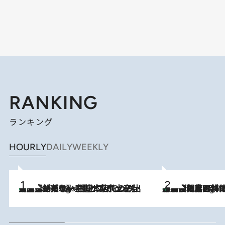
RANKING
ランキング
HOURLY
DAILY
WEEKLY
【間違いのない王道・東京土産】資生堂パーラー 銀座本店でのみ出会える銘菓5選《極上プディング・濃厚チーズケーキ・ボンボンショコラほか》
7 Hours Ago
「最後に見られてよかった」上野動物園の東園パンダ舎が解体前に特別公開。8月16日まで延長されたパネル展と共に辿る“半世紀”のパンダ飼育《解体工事の図面あり》
7 Hours Ago