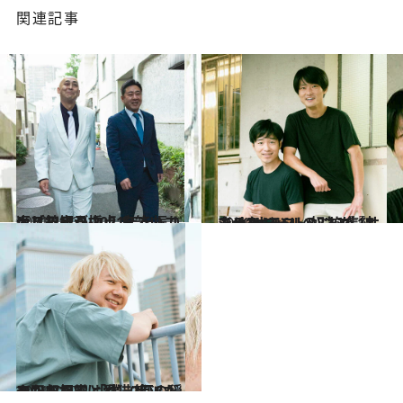
関連記事
2021.12.2
大ブレイク中！ お笑いコンビ錦鯉が 2021年を振り返り＆自己採点！
カルチャー
2021.11.16
ジャルジャルの2人が 11人の“オモロい奴”を集結させた コントシネマ『サンチョー』
カルチャー
2021.7.17
三四郎相田と愛猫2匹の穏やかな日常 「僕、犬派だったんですけど...(笑)」
カルチャー