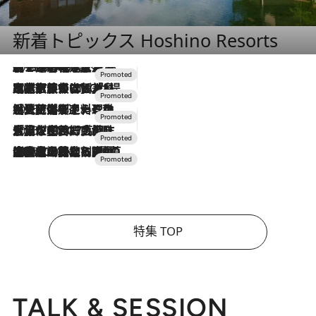
新着トピックス Hoshino Resorts
2026.8.7
【トンボの足水浴】ヒノキの香りに包まれて涼感マックス！約13℃の湧水かけ流しを避暑地「星野温泉 トンボの湯」で体験
2026.7.31
【ホテル帰省】という選択肢をOMOが提案。家族とほどよい距離を保つには「昼は実家、夜は気兼ねなくホテルで！」
2026.7.24
【夏限定ディナーコース】旬を迎える稚鮎や花ズッキーニなどをイタリア・トスカーナの郷土料理の手法で満喫！
2026.7.17
「土佐和ハーブかき氷」がOMO7高知に登場！生姜、山椒、大葉など目にも舌にも涼を呼ぶ郷土の味
2026.7.10
NEW OPEN！【界 草津】名湯の地に誕生。趣の異なる2種の温泉と上州ならではの会席・蕎麦割烹など美食を味わう究極の癒やし旅
特集 TOP
TALK & SESSION