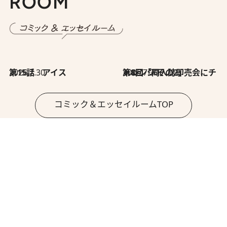
ROOM
2026.7.30
第15話 アイス
2026.7.30
第8回「同人誌即売会にチャレンジ その2」
コミック＆エッセイルームTOP