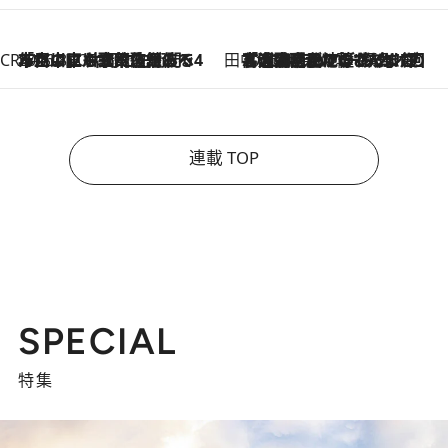
CREA'S CHOICE
2026.8.7
「立川にも歌舞伎があるんだよ」 片岡仁左衛門・市川中車ら豪華座組みで4年目の立川立飛歌舞伎へ
田中稲の勝手に再ブーム
2026.8.7
「湘南乃風に憧れて」観客大盛上がりの“タオル回し”に、ラッパー顔負けの高速歌唱まで…さだまさし（74）のアグレッシブすぎる現在地
連載 TOP
SPECIAL
特集