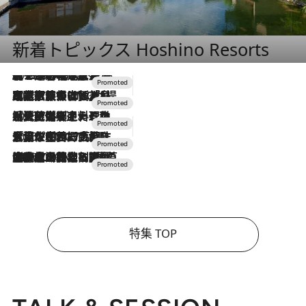
新着トピックス Hoshino Resorts
2026.8.7
【トンボの足水浴】ヒノキの香りに包まれて涼感マックス！約13℃の湧水かけ流しを避暑地「星野温泉 トンボの湯」で体験
2026.7.31
【ホテル帰省】という選択肢をOMOが提案。家族とほどよい距離を保つには「昼は実家、夜は気兼ねなくホテルで！」
2026.7.24
【夏限定ディナーコース】旬を迎える稚鮎や花ズッキーニなどをイタリア・トスカーナの郷土料理の手法で満喫！
2026.7.17
「土佐和ハーブかき氷」がOMO7高知に登場！生姜、山椒、大葉など目にも舌にも涼を呼ぶ郷土の味
2026.7.10
NEW OPEN！【界 草津】名湯の地に誕生。趣の異なる2種の温泉と上州ならではの会席・蕎麦割烹など美食を味わう究極の癒やし旅
特集 TOP