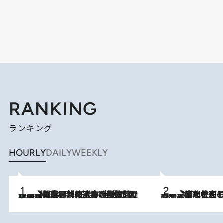
RANKING
ランキング
HOURLY
DAILY
WEEKLY
「最後に見られてよかった」上野動物園の東園パンダ舎が解体前に特別公開。8月16日まで延長されたパネル展と共に辿る“半世紀”のパンダ飼育《解体工事の図面あり》
2026.8.8
2026.8.3
《「文士の子ども被害者の会」発足！》阿川佐和子（72）が語る遠藤周作に北杜夫、劇作家・矢代静一の子どもたちの“文豪プライベート事件簿”