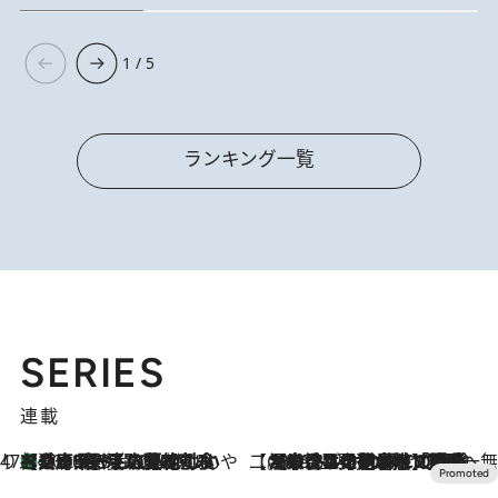
1 / 5
ランキング一覧
SERIES
連載
47都道府県の手みやげ ひんやりスイーツで夏を満喫
【兵庫県】この夏絶対食べたい 冷やしておいしいおやつ3選 淡路島の恵みをジェラートに集約
2026.8.8
【CREA×星野リゾート】唯一無二。癒しと発見が待つ場所へ
2026.8.7
【トンボの足水浴】ヒノキの香りに包まれて涼感マックス！約13℃の湧水かけ流しを避暑地「星野温泉 トンボの湯」で体験