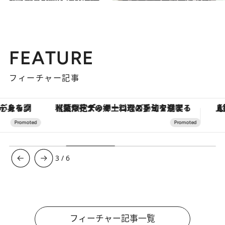
2021.10.3
ケアのプロに習った革命的な 髪の乾かし方を実践しました
ビューティ＆ヘルス
2021.9.26
ヘアケアメーカーのプロに習った方法で お手入れしたら美髪をキープできました
ビューティ＆ヘルス
FEATURE
フィーチャー記事
【夏限定ディナーコース】旬を迎える稚鮎や花ズッキーニなどをイタリア・トスカーナの郷土料理の手法で満喫！
【銀座で出合う最旬美容】美髪ケアや上質な眠
3
/
6
フィーチャー記事一覧