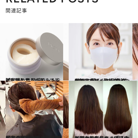
関連記事
2021.11.14
【実践】目元が凹んでしまったので 目元シートを試しました
ビューティ＆ヘルス
2020.10.25
RMKに聞く【マスク時代】アイメイク術 ポイントはコンシーラー使いなんです！
ビューティ＆ヘルス