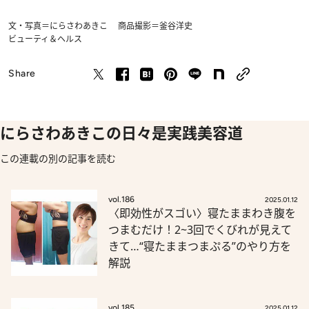
文・写真＝にらさわあきこ 商品撮影＝釜谷洋史
ビューティ＆ヘルス
Share
にらさわあきこの日々是実践美容道
この連載の別の記事を読む
vol.186
2025.01.12
〈即効性がスゴい〉寝たままわき腹を
つまむだけ！2~3回でくびれが見えて
きて…“寝たままつまぷる”のやり方を
解説
vol.185
2025.01.12