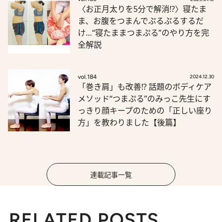
〈お正月太りを5分で解消!?〉寝たま
ま、お腹をつまんでぷるぷるするだ
け…“寝たままつまぷる”のやり方を完
全解説
vol.184
2024.12.30
「巻き肩」も改善!? 話題のボディケア
メソッド“つまぷる”のみっこ先生にす
っきり顔キープのための「正しい座り
方」を教わりました【後篇】
連載記事一覧
RELATED POSTS