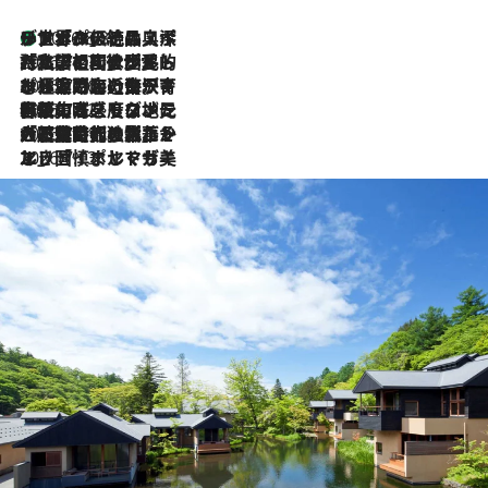
リスボンの絶品スイーツ「パステル・デ・ナタ」とは？ポルトガル伝統の奥深い世界へ
2026.8.8
2026.7.27
「私の祖国はポルトガル語です」国民的詩人フェルナンド・ペソアと、彼が愛した文学の街を歩く
2026.7.26
ポルトガル近海が育む極上の海の幸。キリリと冷えた白ワインと愉しむ、シーフード専門店の贅沢
2026.7.22
伝統の味をモダンに昇華。高感度な地元客が集う、リスボンの最旬ガストロノミー
2026.7.21
大航海時代の栄華から、震災、独裁、そして革命へ。ポルトガル・首都リスボンの石畳に刻まれた「歴史の光と影」
2026.7.13
エッセイ・ヤマザキマリ「慎ましくも美しき国 ポルトガル」