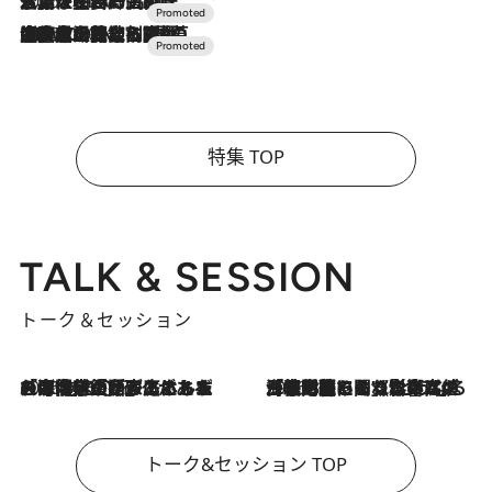
2026.7.17
「土佐和ハーブかき氷」がOMO7高知に登場！生姜、山椒、大葉など目にも舌にも涼を呼ぶ郷土の味
2026.7.10
NEW OPEN！【界 草津】名湯の地に誕生。趣の異なる2種の温泉と上州ならではの会席・蕎麦割烹など美食を味わう究極の癒やし旅
特集 TOP
TALK & SESSION
トーク＆セッション
2026.8.3
「今後値上げがあるとすれば…」「リスクがあるのは今年の冬」エネルギー専門家が語る、ホルムズ海峡封鎖が家庭にもたらす“ある心配”
2026.8.3
「住宅建てられない…」「サーチャージ料の高値が続いている」ホルムズ海峡封鎖による影響はいつまで続く？《エネルギー専門家に聞く“どうなる日本の暮らし”》
トーク&セッション TOP