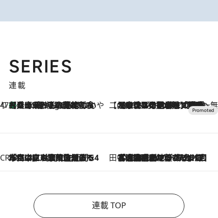
SERIES
連載
47都道府県の手みやげ ひんやりスイーツで夏を満喫
【兵庫県】この夏絶対食べたい 冷やしておいしいおやつ3選 淡路島の恵みをジェラートに集約
7 Hours Ago
【CREA×星野リゾート】唯一無二。癒しと発見が待つ場所へ
2026.8.7
【トンボの足水浴】ヒノキの香りに包まれて涼感マックス！約13℃の湧水かけ流しを避暑地「星野温泉 トンボの湯」で体験
CREA'S CHOICE
2026.8.7
「立川にも歌舞伎があるんだよ」 片岡仁左衛門・市川中車ら豪華座組みで4年目の立川立飛歌舞伎へ
田中稲の勝手に再ブーム
2026.8.7
「湘南乃風に憧れて」観客大盛上がりの“タオル回し”に、ラッパー顔負けの高速歌唱まで…さだまさし（74）のアグレッシブすぎる現在地
連載 TOP