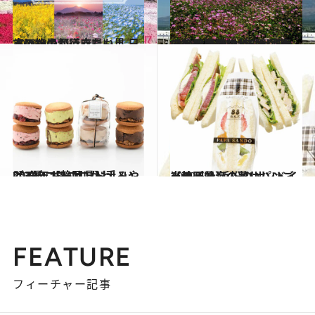
2021.3.5
《ほかの都道府県も見る》いつか行きたい！ 日本の絶景
旅＆お出かけ
2021.3.29
【静岡県 2021年版】 春の絶景・風物詩5選 富士山と一面紫のれんげ畑
旅＆お出かけ
2021.1.18
2020年【静岡県】手みやげ3選 コロコロかわいい♡ クッキーサンド
グルメ
2019.6.2
【静岡県】のおいしいご当地パン 浜松のサンドイッチ＆熱海の蒸しパン
グルメ
FEATURE
フィーチャー記事