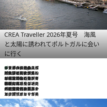
CREA Traveller 2026年夏号 海風
と太陽に誘われてポルトガルに会い
に行く
リスボンの絶品スイーツ「パステル・デ・ナタ」とは？ポルトガル伝統の奥深い世界へ
7 Hours Ago
2026.7.27
「私の祖国はポルトガル語です」国民的詩人フェルナンド・ペソアと、彼が愛した文学の街を歩く
2026.7.26
ポルトガル近海が育む極上の海の幸。キリリと冷えた白ワインと愉しむ、シーフード専門店の贅沢
2026.7.22
伝統の味をモダンに昇華。高感度な地元客が集う、リスボンの最旬ガストロノミー
2026.7.21
大航海時代の栄華から、震災、独裁、そして革命へ。ポルトガル・首都リスボンの石畳に刻まれた「歴史の光と影」
2026.7.13
エッセイ・ヤマザキマリ「慎ましくも美しき国 ポルトガル」