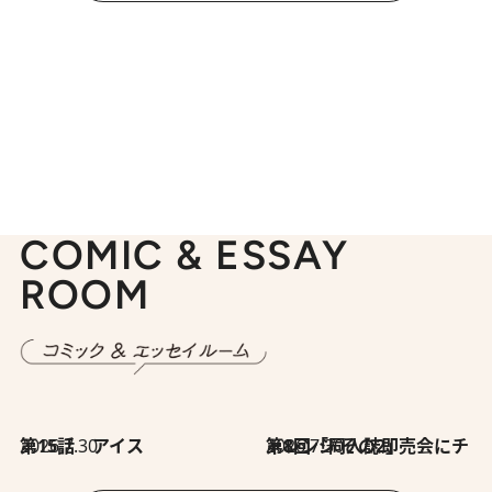
COMIC & ESSAY
ROOM
2026.7.30
第15話 アイス
2026.7.30
第8回「同人誌即売会にチャレンジ その2」