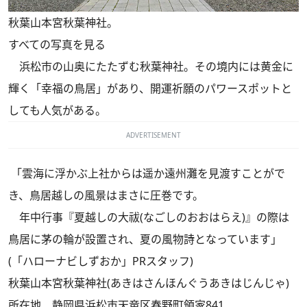
秋葉山本宮秋葉神社。
すべての写真を見る
浜松市の山奥にたたずむ秋葉神社。その境内には黄金に
輝く「幸福の鳥居」があり、開運祈願のパワースポットと
しても人気がある。
ADVERTISEMENT
「雲海に浮かぶ上社からは遥か遠州灘を見渡すことがで
き、鳥居越しの風景はまさに圧巻です。
年中行事『夏越しの大祓(なごしのおおはらえ)』の際は
鳥居に茅の輪が設置され、夏の風物詩となっています」
(「ハローナビしずおか」PRスタッフ)
秋葉山本宮秋葉神社(あきはさんほんぐうあきはじんじゃ)
所在地 静岡県浜松市天竜区春野町領家841