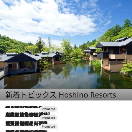
新着トピックス Hoshino Resorts
2026.8.7
【トンボの足水浴】ヒノキの香りに包まれて涼感マックス！約13℃の湧水かけ流しを避暑地「星野温泉 トンボの湯」で体験
2026.7.31
【ホテル帰省】という選択肢をOMOが提案。家族とほどよい距離を保つには「昼は実家、夜は気兼ねなくホテルで！」
2026.7.24
【夏限定ディナーコース】旬を迎える稚鮎や花ズッキーニなどをイタリア・トスカーナの郷土料理の手法で満喫！