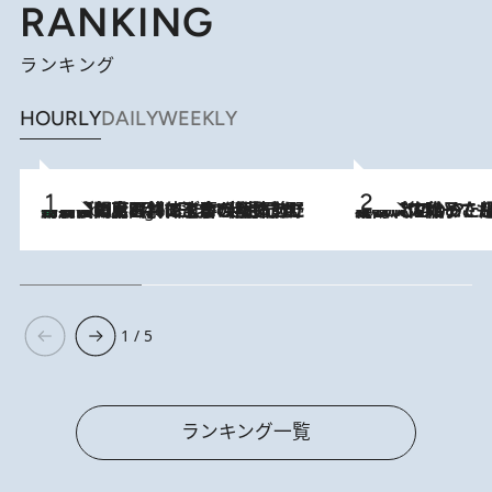
RANKING
ランキング
HOURLY
DAILY
WEEKLY
「最後に見られてよかった」上野動物園の東園パンダ舎が解体前に特別公開。8月16日まで延長されたパネル展と共に辿る“半世紀”のパンダ飼育《解体工事の図面あり》
8 Hours Ago
2026.8.5
【阿川佐和子さんの年とる力】なぜ70代で始めた趣味は“こんなに楽しい”のか？ ピアノ、俳句…スランプに陥っても続けられる“ある秘訣”とは
1 / 5
ランキング一覧