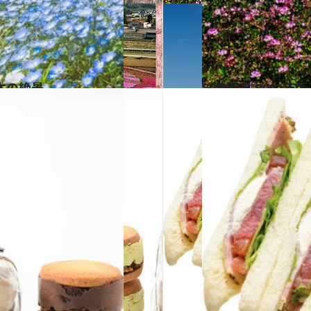
本の絶景
2021.3.29
【静岡県 2021
旅＆お出かけ