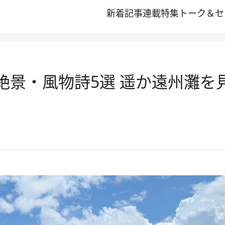
新着記事
連載
特集
トーク＆セ
夏の絶景・風物詩5選 遥か遠州灘