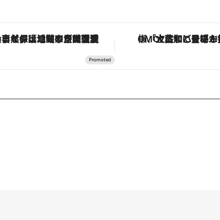
「土佐和ハーブかき氷」がOMO7高知に登場！生姜、山椒、大葉など目にも舌にも涼を呼ぶ郷土の味
【夏限定ディナーコース】旬を迎える稚鮎や花ズッキーニなどをイタリア・ト