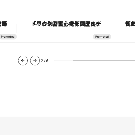
を調える。
「大事なのは地域の意識を変えること」。ロレックス賞受賞の自然保護活動家が実現させたナイジェリアの自然環境の復活
3
/
6