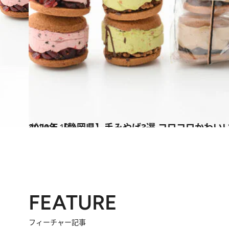
2021.1.18
2020年【静岡県】手みやげ3選 コロコロかわい
グルメ
FEATURE
フィーチャー記事