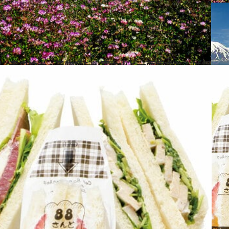
年版】 春の絶景・風物詩5選 富士山と一面紫のれんげ畑