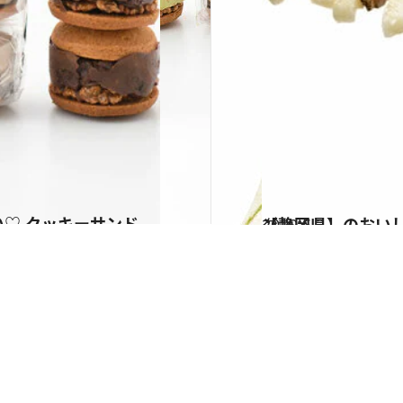
い♡ クッキーサンド
2019.6.2
【静岡県】のおいしいご当地パン 浜松のサンドイッチ＆熱海の蒸しパン
グルメ