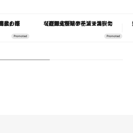
スカーナの郷土料理の手法で満喫！
【銀座で出合う最旬美容】美髪ケアや上質な眠り…セルフケアのアップデートから、特別な名入れギフトまで。大人のための「ReFa GINZA」クルーズ