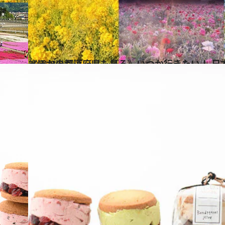
2021.3.5
《ほかの都道府県も見る》いつか行きたい！ 日
旅＆お出かけ