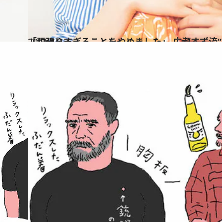
2021.4.7
「頑張りすぎることをやめました」 広瀬すず流“
カルチャー