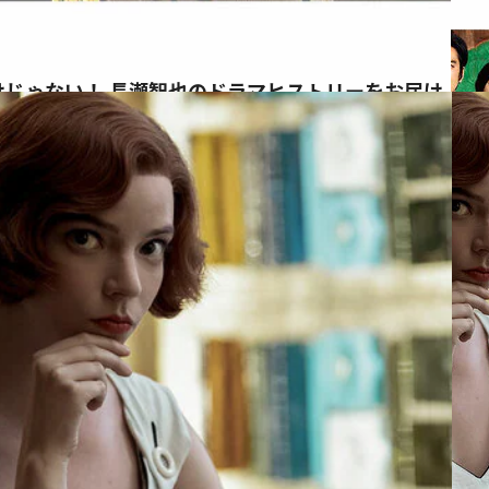
けじゃない！ 長瀬智也のドラマヒストリーをお届け