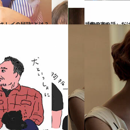
キレイの秘訣”とは？
2021.3.19
「俺の家の話」だ
カルチャー