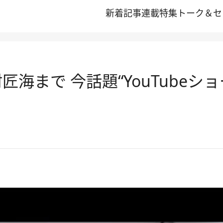
新着記事
連載
特集
トーク＆セ
海まで 今話題“YouTubeショ