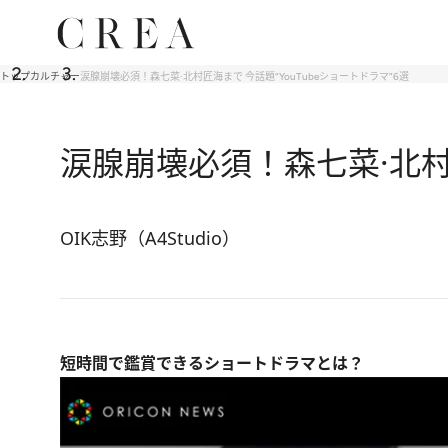
トップ
カルチャー
涙腺崩壊必須！森七菜·北村匠海まで 今話題“YouTubeショートドラマ”6選
涙腺崩壊必須！森七菜·北村匠
OIK志野（A4Studio）
短時間で鑑賞できるショートドラマとは？