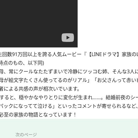
回数91万回以上を誇る人気ムービー『【LINEドラマ】家族のL
時点のもの、以下同)
、常にクールなたたずまいで冷静にツッコむ姉、そんな3人
母が絵文字たくさん使ってるのがリアル」「お父さんって赤い
者による共感の声が相次いでいます。
告すると、穏やかなやりとりに変化が生まれ……。結婚前夜のシ
1パックになってて泣ける」といったコメントが寄せられるなど
必至の家族の物語となっています！
次のページ