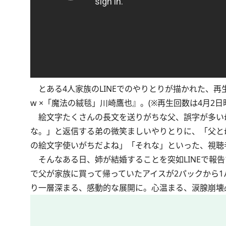
とある4人家族のLINEでのやりとりが描かれた、再生
w ×「魔法の絨毯」川崎鷹也』。(※再生回数は4月2日
絵文字たくさんの長文を送りがちな父、誤字が多い母
な。」と返信する弟の微笑ましいやりとりに、「父と
の絵文字使いがちだよね」「それな」といった、視聴
そんなある日、姉が結婚することを突如LINEで報
で父が家族に買って帰っていたアイスが2パックから
り一層深まる、感動的な展開に。心温まる、涙腺崩壊