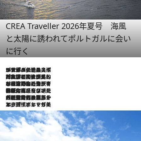
CREA Traveller 2026年夏号 海風
と太陽に誘われてポルトガルに会い
に行く
2026.8.8
リスボンの絶品スイーツ「パステル・デ・ナタ」とは？ポルトガル伝統の奥深い世界へ
2026.7.27
「私の祖国はポルトガル語です」国民的詩人フェルナンド・ペソアと、彼が愛した文学の街を歩く
2026.7.26
ポルトガル近海が育む極上の海の幸。キリリと冷えた白ワインと愉しむ、シーフード専門店の贅沢
2026.7.22
伝統の味をモダンに昇華。高感度な地元客が集う、リスボンの最旬ガストロノミー
2026.7.21
大航海時代の栄華から、震災、独裁、そして革命へ。ポルトガル・首都リスボンの石畳に刻まれた「歴史の光と影」
2026.7.13
エッセイ・ヤマザキマリ「慎ましくも美しき国 ポルトガル」