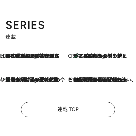
SERIES
連載
ビューティいいもの集め EDITORS' BEST
35℃超えの日の夜、枕にひと吹き！ BAUMのルームスプレーが、ひのきの香りで心まで解きほぐす
3 Hours Ago
CREA'S CHOICE
「眠る時刻をセットする」——眠りの前を整える、バルミューダの新しいアプローチ
3 Hours Ago
47都道府県の手みやげ ひんやりスイーツで夏を満喫
【岡山県】この夏絶対食べたい 冷やしておいしいおやつ3選 フルーツが主役のプリンやアイスが勢揃い
3 Hours Ago
そおだよおこの関西おいしい、おやつ紀行
2026.8.9
［大阪府箕面市］一皿一皿目の前で仕上げられる、料理を巧みに組み込んだアシェットデセールコース「ミチル アシェット デセール（Michiru assiette dessert）」
連載 TOP