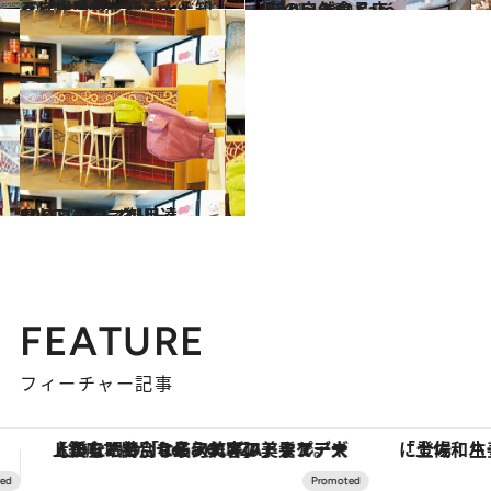
2011.11.1
ベビー連れ 知る人ぞ知る穴場 grow shop
ライフスタイル
2011.10.30
町の自然食品店 Kanbutsu Café
ライフスタイル
2011.10.20
おしゃれママ御用達SPOT イータリー
ライフスタイル
FEATURE
フィーチャー記事
「土佐和ハーブかき氷」がOMO7高知に登場！生姜、山椒、大葉など目にも舌にも涼を呼ぶ郷土の味
ヴァシュロン・コンスタンタン