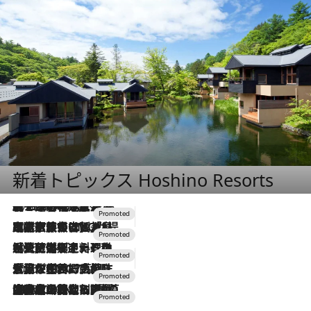
新着トピックス Hoshino Resorts
2026.8.7
【トンボの足水浴】ヒノキの香りに包まれて涼感マックス！約13℃の湧水かけ流しを避暑地「星野温泉 トンボの湯」で体験
2026.7.31
【ホテル帰省】という選択肢をOMOが提案。家族とほどよい距離を保つには「昼は実家、夜は気兼ねなくホテルで！」
2026.7.24
【夏限定ディナーコース】旬を迎える稚鮎や花ズッキーニなどをイタリア・トスカーナの郷土料理の手法で満喫！
2026.7.17
「土佐和ハーブかき氷」がOMO7高知に登場！生姜、山椒、大葉など目にも舌にも涼を呼ぶ郷土の味
2026.7.10
NEW OPEN！【界 草津】名湯の地に誕生。趣の異なる2種の温泉と上州ならではの会席・蕎麦割烹など美食を味わう究極の癒やし旅