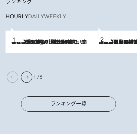
ランキング
HOURLY
DAILY
WEEKLY
【大分・別府】「今一番おいしい食材を調理する」1日2組限定・ミシュラン2ツ星の日本料理店で、素材と四季を愉しむ極上の時間
3 Hours Ago
2026.8.8
「最後に見られてよかった」上野動物園の東園パンダ舎が解体前に特別公開。8月16日まで延長されたパネル展と共に辿る“半世紀”のパンダ飼育《解体工事の図面あり》
1 / 5
ランキング一覧