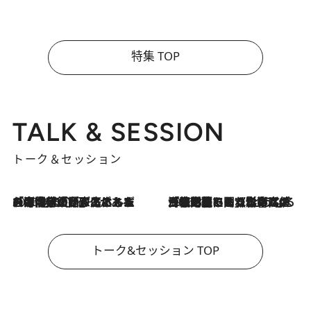
特集 TOP
TALK & SESSION
トーク＆セッション
2026.8.3
「今後値上げがあるとすれば…」「リスクがあるのは今年の冬」エネルギー専門家が語る、ホルムズ海峡封鎖が家庭にもたらす“ある心配”
2026.8.3
「住宅建てられない…」「サーチャージ料の高値が続いている」ホルムズ海峡封鎖による影響はいつまで続く？《エネルギー専門家に聞く“どうなる日本の暮らし”》
トーク&セッション TOP