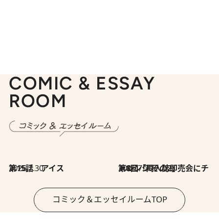
COMIC & ESSAY
ROOM
2026.7.30
第15話 アイス
2026.7.30
第8回「同人誌即売会にチャレンジ その2」
コミック＆エッセイルームTOP