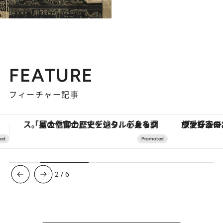
2013.1.12
「書の最高峰は王羲之」だけど「字の上手い人」じゃない!?
カルチャー
FEATURE
フィーチャー記事
ヴァシュロン・コンスタンタン「オーヴァーシーズ・オートマティック」。旅愛好家のお気に入りコレクションから、ジェンダーレスな新作が登場
【夏限定ディナーコース】旬を迎
3
/
6