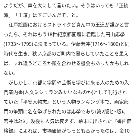
ようだが、声を大にして言いたい。そうはいっても「正統
派」「王道」はすごいんだぞ、と。
江戸絵画におけるストライクど真ん中の王道が誰かと言
ったら、それはもう18世紀京都画壇に君臨した円山応挙
(1733～1795)に決まっている。伊藤若冲(1716～1800)と同
時代を生き、狭い京都のご町内で暮らしていたことを思え
ば、すれ違うどころか顔を合わせる機会もあったかもしれ
ない。
がしかし、京都に学問や芸術を学びに来る人のための入
門案内書(人文ミシュランみたいなものか)として刊行され
ていた『平安人物志』という人物ランキング本で、画家部
門の筆頭に名を挙げられたのは応挙であり(第2版と3版)、
若冲は2位。没後も人気は衰えず、幕末に出された『書画価
格録』によれば、市場価値がもっとも高かったのは、金10