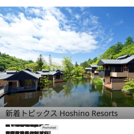
新着トピックス Hoshino Resorts
【トンボの足水浴】ヒノキの香りに包まれて涼感マックス！約13℃の湧水かけ流しを避暑地「星野温泉 トンボの湯」で体験
7 Hours Ago
2026.7.31
【ホテル帰省】という選択肢をOMOが提案。家族とほどよい距離を保つには「昼は実家、夜は気兼ねなくホテルで！」