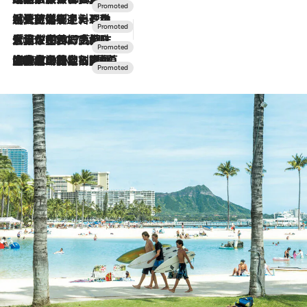
2026.7.24
【夏限定ディナーコース】旬を迎える稚鮎や花ズッキーニなどをイタリア・トスカーナの郷土料理の手法で満喫！
2026.7.17
「土佐和ハーブかき氷」がOMO7高知に登場！生姜、山椒、大葉など目にも舌にも涼を呼ぶ郷土の味
2026.7.10
NEW OPEN！【界 草津】名湯の地に誕生。趣の異なる2種の温泉と上州ならではの会席・蕎麦割烹など美食を味わう究極の癒やし旅