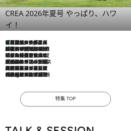
CREA 2026年夏号 やっぱり、ハワ
イ！
【厳選旅コスメ】「多機能アイテムがメイン！」旅好き美容エディターが選んだ夏旅ベストコスメを発表【Mサイズジップ】
9 Hours Ago
2026.8.6
「荷物が増えるほど旅ストレスは増す」美容ジャーナリストがたどり着いた最終結論。“化粧品を劇的に減らす”感動の凝縮美容とは
2026.8.6
「旅先には金髪ウィッグを持参」日本と同じメイクでは損してる!? 美容ジャーナリストが提案する“掟破りの旅美容”とは
2026.8.6
【厳選旅コスメ】「身軽さ＆UV対策重視！」ヘアアーティストshucoが選んだ夏旅ベストコスメを発表【Mサイズジップ】
2026.8.5
【厳選旅コスメ】国内をあちこち移動する河井菜摘が選んだ夏旅ベストコスメ発表！「リラックスアイテムはマスト」【Mサイズジップ】
2026.8.4
【厳選旅コスメ】「紫外線＆乾燥対策しながらメイク感も！」ヘア＆メイクGeorgeが選んだ夏旅ベストコスメを発表！【Mサイズジップ】
特集 TOP
TALK & SESSION