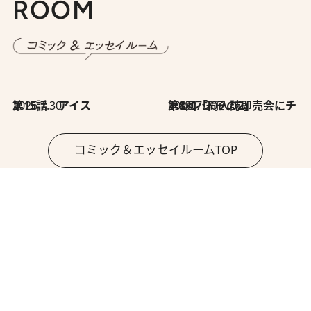
ROOM
2026.7.30
第15話 アイス
2026.7.30
第8回「同人誌即売会にチャレンジ その2」
コミック＆エッセイルームTOP