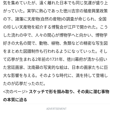
気を集めていたが、遠く離れた日本でも同じ気運が盛り上
がっていた。実学に熱心であった徳川吉宗の殖産興業政策
の下、諸藩に天産物(自然の産物)の調査が命じられ、全国
の珍しい天産物を紹介する博覧会が江戸で開かれた。こう
した流れの中で、人々の関心が博物学へと向かい、博物学
好きの大名の間で、動物、植物、魚類などの精密な写生図
をまとめた図譜制作も行われるようになっていった。そし
て応挙が生まれる2年前の1731年、徳川幕府が清から招い
た宮廷画家、沈南蘋の写実的な絵は、日本の画家たちに巨
大な影響を与える。そのような時代に、満を持して登場し
たのが応挙だったのだ。
<次のページ>
スケッチで形を掴み取り、その奥に潜む事物
の本質に迫る
ADVERTISEMENT