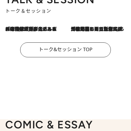
トーク＆セッション
2026.8.3
「今後値上げがあるとすれば…」「リスクがあるのは今年の冬」エネルギー専門家が語る、ホルムズ海峡封鎖が家庭にもたらす“ある心配”
2026.8.3
「住宅建てられない…」「サーチャージ料の高値が続いている」ホルムズ海峡封鎖による影響はいつまで続く？《エネルギー専門家に聞く“どうなる日本の暮らし”》
トーク&セッション TOP
COMIC & ESSAY