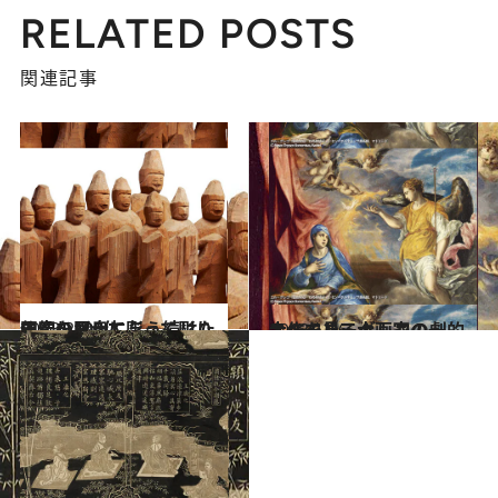
RELATED POSTS
関連記事
2013.2.9
仏像を彫って彫って彫りまくり民衆に与え続けた円空の100体
カルチャー
2013.1.26
スペイン三大画家の一人、エル・グレコの劇的大作を見る！
カルチャー