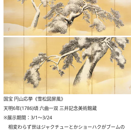
国宝 円山応挙《雪松図屏風》
天明6年(1786)頃 六曲一双 三井記念美術館蔵
※展示期間：3/1～3/24
相変わらず世はジャクチューとかショーハクがブームの