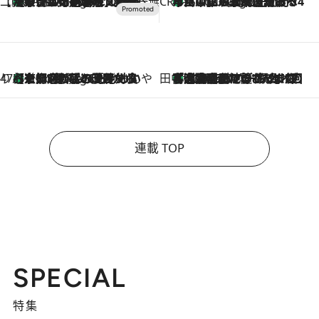
【CREA×星野リゾート】唯一無二。癒しと発見が待つ場所へ
【トンボの足水浴】ヒノキの香りに包まれて涼感マックス！約13℃の湧水かけ流しを避暑地「星野温泉 トンボの湯」で体験
7 Hours Ago
CREA'S CHOICE
「立川にも歌舞伎があるんだよ」 片岡仁左衛門・市川中車ら豪華座組みで4年目の立川立飛歌舞伎へ
9 Hours Ago
47都道府県の手みやげ ひんやりスイーツで夏を満喫
【京都府】この夏絶対食べたい 冷やしておいしいおやつ3選 ひと口目から心を掴む新緑のテリーヌ
9 Hours Ago
田中稲の勝手に再ブーム
「湘南乃風に憧れて」観客大盛上がりの“タオル回し”に、ラッパー顔負けの高速歌唱まで…さだまさし（74）のアグレッシブすぎる現在地
2026.8.7
連載 TOP
SPECIAL
特集