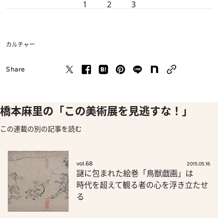
1
2
3
カルチャー
Share
橋本麻里の「この美術展を見逃すな！」
この連載の別の記事を読む
vol.68
2015.05.16
謎に包まれた絵巻「鳥獣戯画」は
時代を超えて観る者の心を浮き立たせ
る