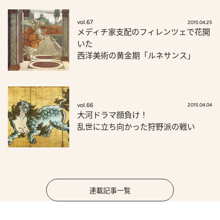
vol.67
2015.04.25
メディチ家支配のフィレンツェで花開
いた
西洋美術の黄金期「ルネサンス」
vol.66
2015.04.04
大河ドラマ顔負け！
乱世に立ち向かった狩野派の戦い
連載記事一覧