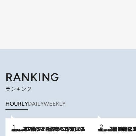
RANKING
ランキング
HOURLY
DAILY
WEEKLY
2026.8.5
【阿川佐和子さんの年とる力】なぜ70代で始めた趣味は“こんなに楽しい”のか？ ピアノ、俳句…スランプに陥っても続けられる“ある秘訣”とは
2026.8.5
【なぜ吉沢亮は「気配を消せる」のか？】興行収入208億の『国宝』を経て挑むミュージカル『ディア・エヴァン・ハンセン』。トップ俳優が舞台上でさらけ出した“孤独”とは