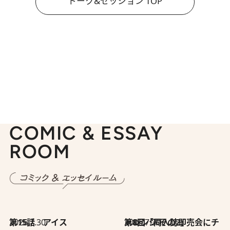
トーク&セッション TOP
COMIC & ESSAY
ROOM
2026.7.30
第15話 アイス
2026.7.30
第8回「同人誌即売会にチャレンジ その2」