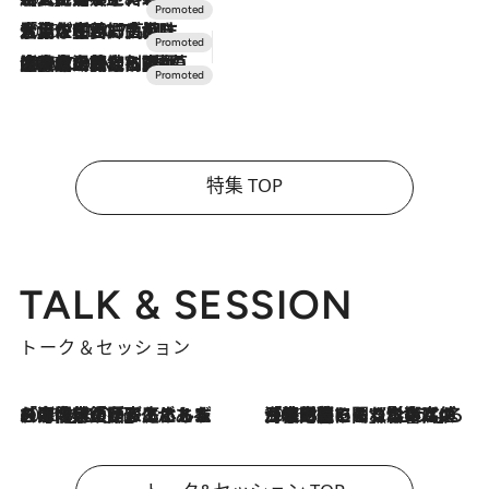
2026.7.17
「土佐和ハーブかき氷」がOMO7高知に登場！生姜、山椒、大葉など目にも舌にも涼を呼ぶ郷土の味
2026.7.10
NEW OPEN！【界 草津】名湯の地に誕生。趣の異なる2種の温泉と上州ならではの会席・蕎麦割烹など美食を味わう究極の癒やし旅
特集 TOP
TALK & SESSION
トーク＆セッション
2026.8.3
「今後値上げがあるとすれば…」「リスクがあるのは今年の冬」エネルギー専門家が語る、ホルムズ海峡封鎖が家庭にもたらす“ある心配”
2026.8.3
「住宅建てられない…」「サーチャージ料の高値が続いている」ホルムズ海峡封鎖による影響はいつまで続く？《エネルギー専門家に聞く“どうなる日本の暮らし”》