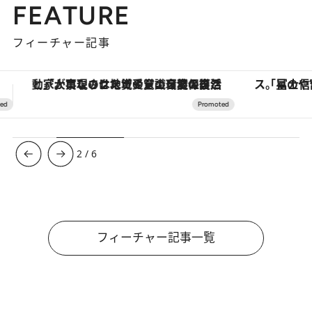
FEATURE
フィーチャー記事
「星のや富士」でデジタルデトックス。冨士信仰の歴史を辿り、心身を調える。
【夏限定ディナーコース】旬を迎
3
/
6
フィーチャー記事一覧