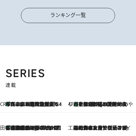
ランキング一覧
SERIES
連載
CREA'S CHOICE
「立川にも歌舞伎があるんだよ」 片岡仁左衛門・市川中車ら豪華座組みで4年目の立川立飛歌舞伎へ
1 Hour Ago
47都道府県の手みやげ ひんやりスイーツで夏を満喫
【京都府】この夏絶対食べたい 冷やしておいしいおやつ3選 ひと口目から心を掴む新緑のテリーヌ
1 Hour Ago
田中稲の勝手に再ブーム
「湘南乃風に憧れて」観客大盛上がりの“タオル回し”に、ラッパー顔負けの高速歌唱まで…さだまさし（74）のアグレッシブすぎる現在地
6 Hours Ago
工藤まやのおもてなしハワイ
2026.8.6
【ハワイ土産】ローカルの絶大な支持で復活！ 絶品の幻クッキー《元ファンの日本人女性が受け継いだ名店》