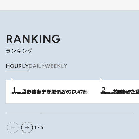
RANKING
ランキング
HOURLY
DAILY
WEEKLY
2026.8.5
【西日本エリアを総まとめ】 47都道府県の手みやげ ひんやりスイーツで夏を満喫
2026.8.5
【阿川佐和子さんの年とる力】なぜ70代で始めた趣味は“こんなに楽しい”のか？ ピアノ、俳句…スランプに陥っても続けられる“ある秘訣”とは
1 / 5