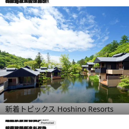
2026.8.4
【厳選旅コスメ】「紫外線＆乾燥対策しながらメイク感も！」ヘア＆メイクGeorgeが選んだ夏旅ベストコスメを発表！【Mサイズジップ】
新着トピックス Hoshino Resorts
2026.7.31
【ホテル帰省】という選択肢をOMOが提案。家族とほどよい距離を保つには「昼は実家、夜は気兼ねなくホテルで！」
2026.7.24
【夏限定ディナーコース】旬を迎える稚鮎や花ズッキーニなどをイタリア・トスカーナの郷土料理の手法で満喫！