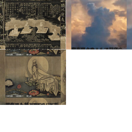
2013.1.12
「書の最高峰は王羲之」だけど「字の上手い人」じゃない!?
カルチャー
2013.1.11
ストックホルムで開催中！W・ティルマンスの写真展
カルチャー
2012.12.29
欧米でも「ZENGA」と呼ばれて人気！HAKUINさんのメッセージ
カルチャー