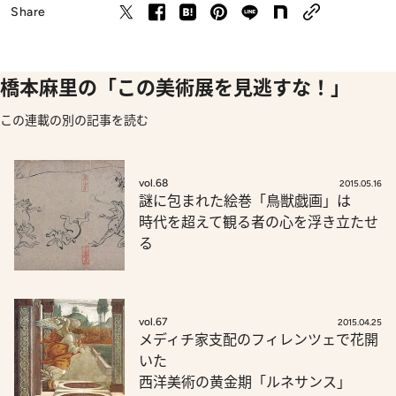
Share
橋本麻里の「この美術展を見逃すな！」
この連載の別の記事を読む
vol.68
2015.05.16
謎に包まれた絵巻「鳥獣戯画」は
時代を超えて観る者の心を浮き立たせ
る
vol.67
2015.04.25
メディチ家支配のフィレンツェで花開
いた
西洋美術の黄金期「ルネサンス」