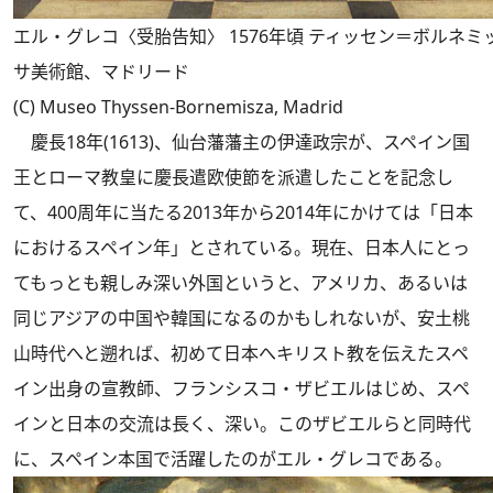
エル・グレコ〈受胎告知〉 1576年頃 ティッセン＝ボルネミ
サ美術館、マドリード
(C) Museo Thyssen-Bornemisza, Madrid
慶長18年(1613)、仙台藩藩主の伊達政宗が、スペイン国
王とローマ教皇に慶長遣欧使節を派遣したことを記念し
て、400周年に当たる2013年から2014年にかけては「日本
におけるスペイン年」とされている。現在、日本人にとっ
てもっとも親しみ深い外国というと、アメリカ、あるいは
同じアジアの中国や韓国になるのかもしれないが、安土桃
山時代へと遡れば、初めて日本へキリスト教を伝えたスペ
イン出身の宣教師、フランシスコ・ザビエルはじめ、スペ
インと日本の交流は長く、深い。このザビエルらと同時代
に、スペイン本国で活躍したのがエル・グレコである。