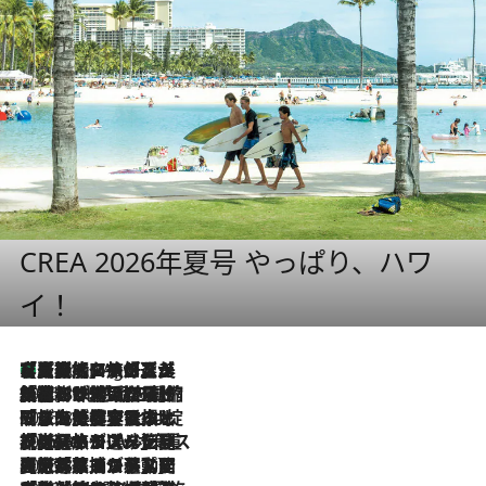
CREA 2026年夏号 やっぱり、ハワ
イ！
【厳選旅コスメ】「多機能アイテムがメイン！」旅好き美容エディターが選んだ夏旅ベストコスメを発表【Mサイズジップ】
1 Hour Ago
2026.8.6
「荷物が増えるほど旅ストレスは増す」美容ジャーナリストがたどり着いた最終結論。“化粧品を劇的に減らす”感動の凝縮美容とは
2026.8.6
「旅先には金髪ウィッグを持参」日本と同じメイクでは損してる!? 美容ジャーナリストが提案する“掟破りの旅美容”とは
2026.8.6
【厳選旅コスメ】「身軽さ＆UV対策重視！」ヘアアーティストshucoが選んだ夏旅ベストコスメを発表【Mサイズジップ】
2026.8.5
【厳選旅コスメ】国内をあちこち移動する河井菜摘が選んだ夏旅ベストコスメ発表！「リラックスアイテムはマスト」【Mサイズジップ】