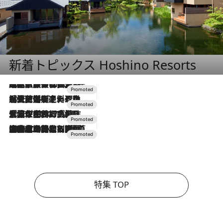
新着トピックス Hoshino Resorts
2026.7.31
【ホテル帰省】という選択肢をOMOが提案。家族とほどよい距離を保つには「昼は実家、夜は気兼ねなくホテルで！」
2026.7.24
【夏限定ディナーコース】旬を迎える稚鮎や花ズッキーニなどをイタリア・トスカーナの郷土料理の手法で満喫！
2026.7.17
「土佐和ハーブかき氷」がOMO7高知に登場！生姜、山椒、大葉など目にも舌にも涼を呼ぶ郷土の味
2026.7.10
NEW OPEN！【界 草津】名湯の地に誕生。趣の異なる2種の温泉と上州ならではの会席・蕎麦割烹など美食を味わう究極の癒やし旅
特集 TOP