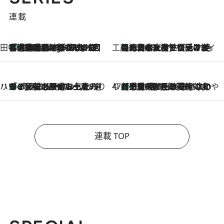
連載
田中稲の勝手に再ブーム
「湘南乃風に憧れて」観客大盛上がりの“タオル回し”に、ラッパー顔負けの高速歌唱まで…さだまさし（74）のアグレッシブすぎる現在地
4 Hours Ago
工藤まやのおもてなしハワイ
【ハワイ土産】ローカルの絶大な支持で復活！ 絶品の幻クッキー《元ファンの日本人女性が受け継いだ名店》
2026.8.6
ハワイ賢者 リサのお気に入りリスト
あの伝説の限定トートも！ リニューアルした「ディーン＆デルーカ ハワイ」で必須のお土産8選
2026.8.6
47都道府県の手みやげ ひんやりスイーツで夏を満喫
【三重県】この夏絶対食べたい 冷やしておいしいおやつ3選 お餅×アイスの新感覚スイーツ
2026.8.6
連載 TOP