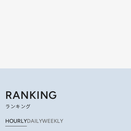
RANKING
ランキング
HOURLY
DAILY
WEEKLY