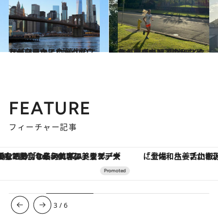
2020.3.31
なぜコロナにロックダウンが必要か？ 封鎖中のニューヨークでわかったこと
ライフスタイル
2020.4.18
ロックダウン下のハワイからレポート 現地ライターが改めて知る心和む景色
旅＆お出かけ
FEATURE
フィーチャー記事
「土佐和ハーブかき氷」がOMO7高知に登場！生姜、山椒、大葉など目にも舌にも涼を呼ぶ郷土の味
ヴァシュロン・コンスタンタン
3
/
6