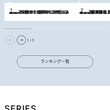
2026.8.5
【阿川佐和子さんの年とる力】なぜ70代で始めた趣味は“こんなに楽しい”のか？ ピアノ、俳句…スランプに陥っても続けられる“ある秘訣”とは
2026.8.5
【なぜ吉沢亮は「気配を消せる」のか？】興行収入208億の『国宝』を経て挑むミュージカル『ディア・エヴァン・ハンセン』。トップ俳優が舞台上でさらけ出した“孤独”とは
1 / 5
ランキング一覧
SERIES