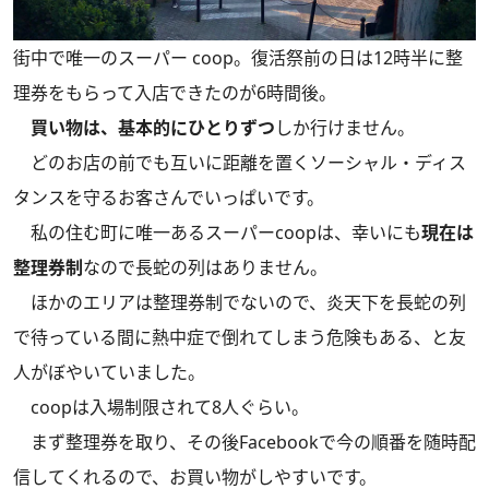
街中で唯一のスーパー coop。復活祭前の日は12時半に整
理券をもらって入店できたのが6時間後。
買い物は、基本的にひとりずつ
しか行けません。
どのお店の前でも互いに距離を置くソーシャル・ディス
タンスを守るお客さんでいっぱいです。
私の住む町に唯一あるスーパーcoopは、幸いにも
現在は
整理券制
なので長蛇の列はありません。
ほかのエリアは整理券制でないので、炎天下を長蛇の列
で待っている間に熱中症で倒れてしまう危険もある、と友
人がぼやいていました。
coopは入場制限されて8人ぐらい。
まず整理券を取り、その後Facebookで今の順番を随時配
信してくれるので、お買い物がしやすいです。