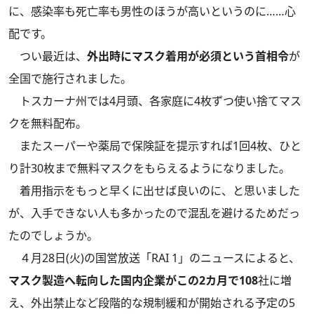
に、感染率も死亡率も男性のほうが高いというのに……心
配です。
つい最近は、
外出時にマスク着用が必須という首相令
が
全国で施行されました。
トスカーナ州では4月頭、各家庭に4枚ずつ使い捨てマス
クを無料配布。
またスーパーや薬局で保険証を提示すれば1回4枚、ひと
り計30枚まで無料マスクをもらえるようになりました。
着用指示をもっと早くに出せば良いのに、と思いました
が、入手できない人も多かったので混乱を避けるためだっ
たのでしょうか。
４月28日(火)の国営放送「RAI 1」のニュースによると、
マスク製造へ転向した国内企業がこの2カ月で108
社に増
え、外出禁止など段階的な規制緩和が開始される予定の5