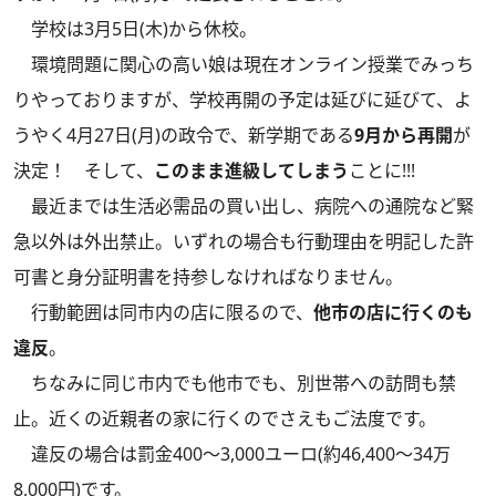
学校は3月5日(木)から休校。
環境問題に関心の高い娘
は現在オンライン授業でみっち
りやっておりますが、学校再開の予定は延びに延びて、よ
うやく4月27日(月)の政令で、新学期である
9月から再開
が
決定！ そして、
このまま進級してしまう
ことに!!!
最近までは生活必需品の買い出し、病院への通院など緊
急以外は外出禁止。いずれの場合も行動理由を明記した許
可書と身分証明書を持参しなければなりません。
行動範囲は同市内の店に限るので、
他市の店に行くのも
違反
。
ちなみに同じ市内でも他市でも、別世帯への訪問も禁
止。近くの近親者の家に行くのでさえもご法度です。
違反の場合は罰金400～3,000ユーロ(約46,400～34万
8,000円)です。