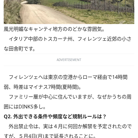
風光明媚なキャンティ地方ののどかな雰囲気。
イタリア中部のトスカーナ州、フィレンツェ近郊の小さ
な田舎町です。
ADVERTISEMENT
フィレンツェへは東京の空港からローマ経由で14時間
弱、時差はマイナス7時間(夏時間)。
ファミリー層が中心に住んでいますが、なぜかうちの周
囲にはDINKS多し。
Q2. 外出できる条件や頻度など規制ルールは？
外出禁止令は、実は４月に何回か解禁を予定されたので
すが、５月4日(月)まで延長されることに。