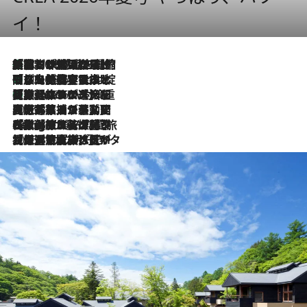
イ！
「荷物が増えるほど旅ストレスは増す」美容ジャーナリストがたどり着いた最終結論。“化粧品を劇的に減らす”感動の凝縮美容とは
2026.8.6
「旅先には金髪ウィッグを持参」日本と同じメイクでは損してる!? 美容ジャーナリストが提案する“掟破りの旅美容”とは
2026.8.6
【厳選旅コスメ】「身軽さ＆UV対策重視！」ヘアアーティストshucoが選んだ夏旅ベストコスメを発表【Mサイズジップ】
2026.8.6
2026.8.5
【厳選旅コスメ】国内をあちこち移動する河井菜摘が選んだ夏旅ベストコスメ発表！「リラックスアイテムはマスト」【Mサイズジップ】
2026.8.4
【厳選旅コスメ】「紫外線＆乾燥対策しながらメイク感も！」ヘア＆メイクGeorgeが選んだ夏旅ベストコスメを発表！【Mサイズジップ】
2026.8.3
【厳選旅コスメ】「保湿もタイパ重視！」“サウナ好き”タレント清水みさとが愛用する夏旅ベストコスメを発表！【Mサイズジップ】