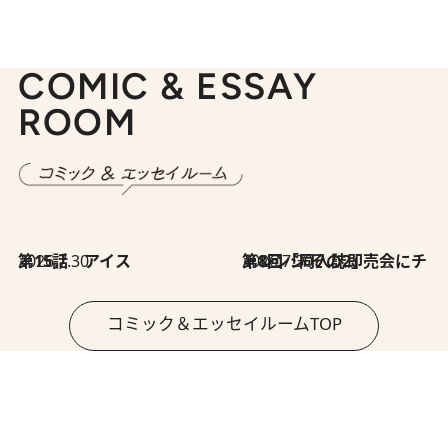
COMIC & ESSAY
ROOM
2026.7.30
第15話 アイス
2026.7.30
第8回「同人誌即売会にチャレンジ その2」
コミック＆エッセイルームTOP