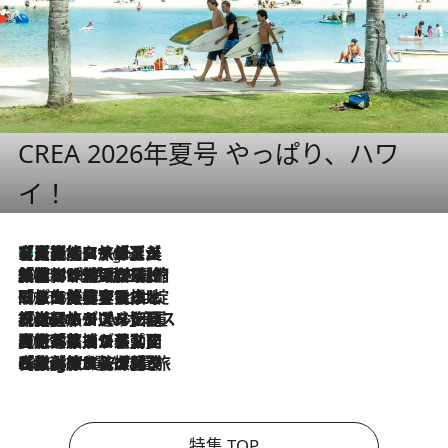
CREA 2026年夏号 やっぱり、ハワ
イ！
【厳選旅コスメ】「多機能アイテムがメイン！」旅好き美容エディターが選んだ夏旅ベストコスメを発表【Mサイズジップ】
8 Hours Ago
2026.8.6
「荷物が増えるほど旅ストレスは増す」美容ジャーナリストがたどり着いた最終結論。“化粧品を劇的に減らす”感動の凝縮美容とは
2026.8.6
「旅先には金髪ウィッグを持参」日本と同じメイクでは損してる!? 美容ジャーナリストが提案する“掟破りの旅美容”とは
2026.8.6
【厳選旅コスメ】「身軽さ＆UV対策重視！」ヘアアーティストshucoが選んだ夏旅ベストコスメを発表【Mサイズジップ】
2026.8.5
【厳選旅コスメ】国内をあちこち移動する河井菜摘が選んだ夏旅ベストコスメ発表！「リラックスアイテムはマスト」【Mサイズジップ】
2026.8.4
【厳選旅コスメ】「紫外線＆乾燥対策しながらメイク感も！」ヘア＆メイクGeorgeが選んだ夏旅ベストコスメを発表！【Mサイズジップ】
特集 TOP