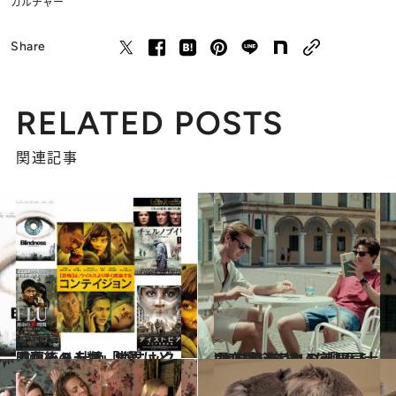
カルチャー
Share
RELATED POSTS
関連記事
2020.5.3
混乱後の人類、世界はどうなる？ 壮絶「パニック映画＆ドラマ」5選
カルチャー
2020.4.27
“人を想うことの美しさ”に心洗われる 「男同士の恋愛」を描いた映画 5選
カルチャー