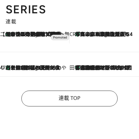
SERIES
連載
【CREA×星野リゾート】唯一無二。癒しと発見が待つ場所へ
【トンボの足水浴】ヒノキの香りに包まれて涼感マックス！約13℃の湧水かけ流しを避暑地「星野温泉 トンボの湯」で体験
6 Hours Ago
CREA'S CHOICE
「立川にも歌舞伎があるんだよ」 片岡仁左衛門・市川中車ら豪華座組みで4年目の立川立飛歌舞伎へ
8 Hours Ago
47都道府県の手みやげ ひんやりスイーツで夏を満喫
【京都府】この夏絶対食べたい 冷やしておいしいおやつ3選 ひと口目から心を掴む新緑のテリーヌ
8 Hours Ago
田中稲の勝手に再ブーム
「湘南乃風に憧れて」観客大盛上がりの“タオル回し”に、ラッパー顔負けの高速歌唱まで…さだまさし（74）のアグレッシブすぎる現在地
2026.8.7
連載 TOP