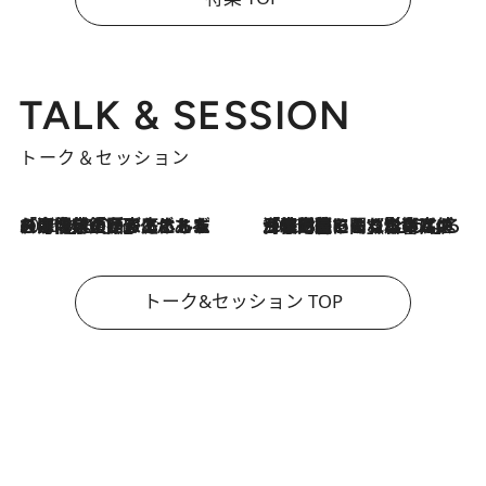
TALK & SESSION
トーク＆セッション
2026.8.3
「今後値上げがあるとすれば…」「リスクがあるのは今年の冬」エネルギー専門家が語る、ホルムズ海峡封鎖が家庭にもたらす“ある心配”
2026.8.3
「住宅建てられない…」「サーチャージ料の高値が続いている」ホルムズ海峡封鎖による影響はいつまで続く？《エネルギー専門家に聞く“どうなる日本の暮らし”》
トーク&セッション TOP