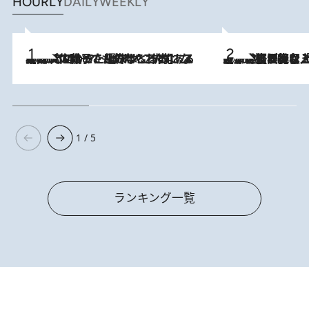
HOURLY
DAILY
WEEKLY
2026.8.5
【阿川佐和子さんの年とる力】なぜ70代で始めた趣味は“こんなに楽しい”のか？ ピアノ、俳句…スランプに陥っても続けられる“ある秘訣”とは
2026.8.5
【なぜ吉沢亮は「気配を消せる」のか？】興行収入208億の『国宝』を経て挑むミュージカル『ディア・エヴァン・ハンセン』。トップ俳優が舞台上でさらけ出した“孤独”とは
1 / 5
ランキング一覧