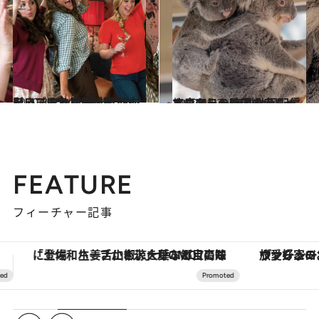
2020.3.22
引きこもり期間に観たくないですか？ 本当にポジティブになれる映画12本
ビューティ＆ヘルス
2020.4.22
オーストラリアの赤ちゃんコアラ！ 無料動画配信で癒やしの時間を
旅＆お出かけ
FEATURE
フィーチャー記事
ヴァシュロン・コンスタンタン「オーヴァーシーズ・オートマティック」。旅愛好家のお気に入りコレクションから、ジェンダーレスな新作が登場