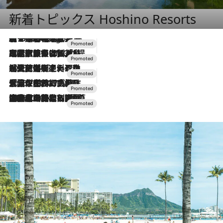
新着トピックス Hoshino Resorts
【トンボの足水浴】ヒノキの香りに包まれて涼感マックス！約13℃の湧水かけ流しを避暑地「星野温泉 トンボの湯」で体験
6 Hours Ago
2026.7.31
【ホテル帰省】という選択肢をOMOが提案。家族とほどよい距離を保つには「昼は実家、夜は気兼ねなくホテルで！」
2026.7.24
【夏限定ディナーコース】旬を迎える稚鮎や花ズッキーニなどをイタリア・トスカーナの郷土料理の手法で満喫！
2026.7.17
「土佐和ハーブかき氷」がOMO7高知に登場！生姜、山椒、大葉など目にも舌にも涼を呼ぶ郷土の味
2026.7.10
NEW OPEN！【界 草津】名湯の地に誕生。趣の異なる2種の温泉と上州ならではの会席・蕎麦割烹など美食を味わう究極の癒やし旅