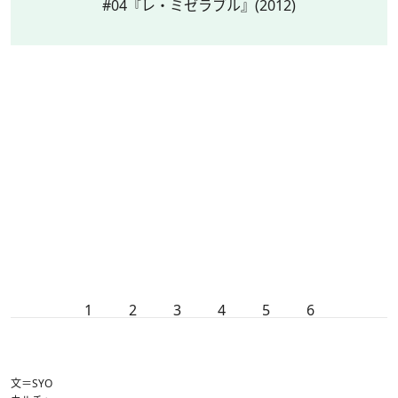
#04『レ・ミゼラブル』(2012)
1
2
3
4
5
6
文＝SYO