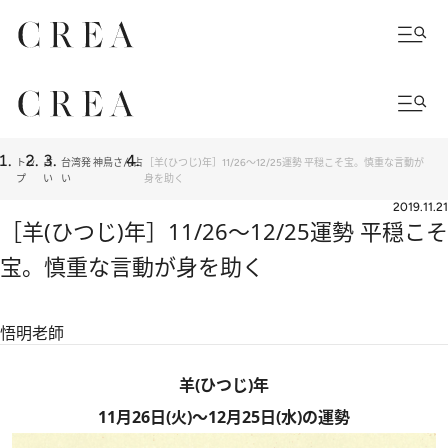
トッ
占
台湾発 神鳥さん占
［羊(ひつじ)年］11/26～12/25運勢 平穏こそ宝。慎重な言動が
プ
い
い
身を助く
2019.11.21
［羊(ひつじ)年］11/26～12/25運勢 平穏こそ
宝。慎重な言動が身を助く
悟明老師
羊(ひつじ)年
11月26日(火)～12月25日(水)の運勢