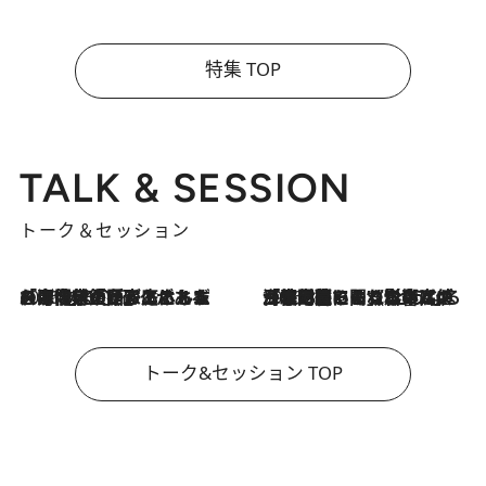
特集 TOP
TALK & SESSION
トーク＆セッション
2026.8.3
「今後値上げがあるとすれば…」「リスクがあるのは今年の冬」エネルギー専門家が語る、ホルムズ海峡封鎖が家庭にもたらす“ある心配”
2026.8.3
「住宅建てられない…」「サーチャージ料の高値が続いている」ホルムズ海峡封鎖による影響はいつまで続く？《エネルギー専門家に聞く“どうなる日本の暮らし”》
トーク&セッション TOP