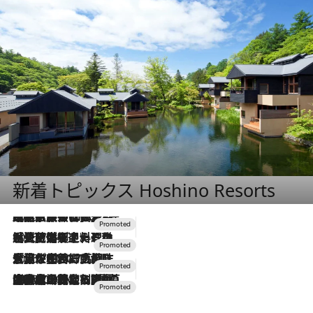
新着トピックス Hoshino Resorts
2026.7.31
【ホテル帰省】という選択肢をOMOが提案。家族とほどよい距離を保つには「昼は実家、夜は気兼ねなくホテルで！」
2026.7.24
【夏限定ディナーコース】旬を迎える稚鮎や花ズッキーニなどをイタリア・トスカーナの郷土料理の手法で満喫！
2026.7.17
「土佐和ハーブかき氷」がOMO7高知に登場！生姜、山椒、大葉など目にも舌にも涼を呼ぶ郷土の味
2026.7.10
NEW OPEN！【界 草津】名湯の地に誕生。趣の異なる2種の温泉と上州ならではの会席・蕎麦割烹など美食を味わう究極の癒やし旅