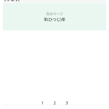
次のページ
羊(ひつじ)年
1
2
3