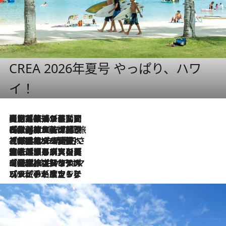
CREA 2026年夏号 やっぱり、ハワ
イ！
【厳選旅コスメ】国内をあちこち移動する河井菜摘が選んだ夏旅ベストコスメ発表！「リラックスアイテムはマスト」【Mサイズジップ】
2026.8.5
2026.8.4
【厳選旅コスメ】「紫外線＆乾燥対策しながらメイク感も！」ヘア＆メイクGeorgeが選んだ夏旅ベストコスメを発表！【Mサイズジップ】
2026.8.3
【厳選旅コスメ】「保湿もタイパ重視！」“サウナ好き”タレント清水みさとが愛用する夏旅ベストコスメを発表！【Mサイズジップ】
2026.8.2
【厳選旅コスメ】美容家・瀬戸麻実の夏旅ベストコスメを発表！「ストレスなく使えるクレンジング＆洗顔は必須」【Mサイズジップ】
2026.8.1
【厳選旅コスメ】「UV＆美白ケアはマスト！」フリーアナウンサー宇賀なつみの夏旅ベストコスメを発表！【Mサイズジップ】
2026.7.23
【リピート確定！】ハワイの名店ランチプレートとサンドイッチ、手が止まらない人気ドーナツ