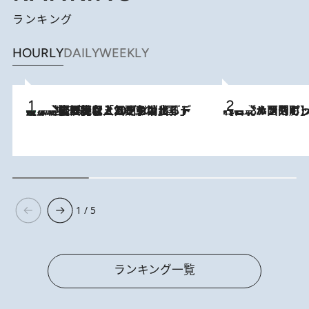
ランキング
HOURLY
DAILY
WEEKLY
【なぜ吉沢亮は「気配を消せる」のか？】興行収入208億の『国宝』を経て挑むミュージカル『ディア・エヴァン・ハンセン』。トップ俳優が舞台上でさらけ出した“孤独”とは
2026.8.5
2026.8.4
【台北・西門町】台湾旅行で行くべきグルメスポット7選《濃厚ルーローハンやもっちり粽、サクふわドーナツも》
1 / 5
ランキング一覧