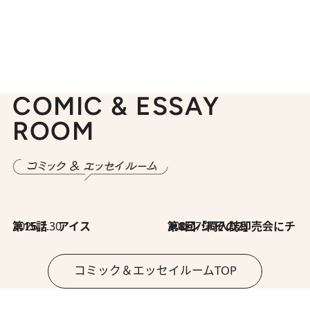
COMIC & ESSAY
ROOM
2026.7.30
第15話 アイス
2026.7.30
第8回「同人誌即売会にチャレンジ その2」
コミック＆エッセイルームTOP