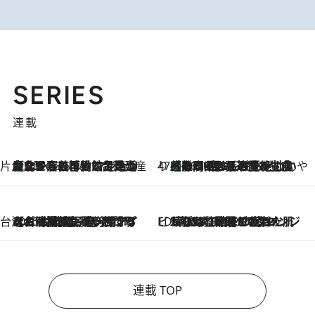
SERIES
連載
片倉真理のときめく台湾土産
台北からちょっと足を延ばして嘉義へ！ マジョリカタイルの博物館で見つけたレトロ可愛い台湾土産
2026.8.5
47都道府県の手みやげ ひんやりスイーツで夏を満喫
【静岡県】この夏絶対食べたい 冷やしておいしいおやつ3選 お茶香る生食感のふるふるゼリー
2026.8.5
台湾ぶらぶら食べ歩き
2026.8.4
【台湾夏旅】買い物するなら“台湾の原宿”西門町へ！ お土産も自分用アイテムも揃うショッピングスポット8選
ビューティいいもの集め EDITORS' BEST
2026.8.3
“落とす”時間が“癒やし”に。THREEのクレンジングは、酷暑で疲れた肌も心も整えてくれる！
連載 TOP