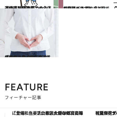
2019.11.13
【蠍座】11月後半の全体運は？ 現実を見つめることで運が開ける
占い
2019.10.16
【心理テスト】「上司との関係」 お酒の席で叱られたらどうする？
占い
2019.7.23
「腸内フローラ」を活性化させて 心身を元気にしてくれる食べ物とは？
ライフスタイル
FEATURE
フィーチャー記事
【夏限定ディナーコース】旬を迎える稚鮎や花ズッキーニなどをイタリア・トスカーナの郷土料理の手法で満喫！
【銀座で出合う最旬美容】美髪ケアや上質な眠