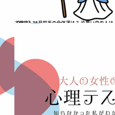
2019.10.26
【蠍座】11月前半の全体運は？ 片思い中の人
占い