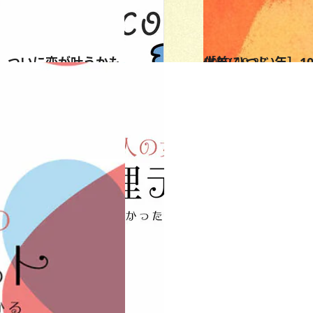
は、ついに恋が叶うかも
2019.10.28
［羊(ひつじ)年］10/28～11/25運勢 万事好調。徳を積むことが運の強化に
占い