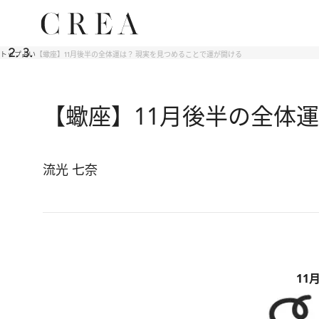
トップ
占い
【蠍座】11月後半の全体運は？ 現実を見つめることで運が開ける
【蠍座】11月後半の全体
流光 七奈
11