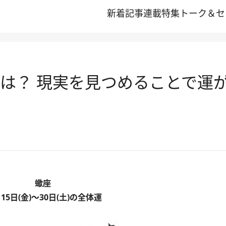
新着記事
連載
特集
トーク＆セ
運は？ 現実を見つめることで運
蠍座
月15日(金)～30日(土)の全体運