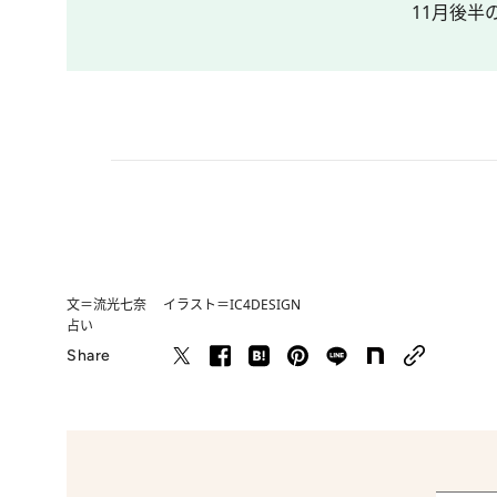
11月後半
文＝流光七奈 イラスト＝IC4DESIGN
占い
Share