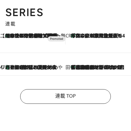
SERIES
連載
【CREA×星野リゾート】唯一無二。癒しと発見が待つ場所へ
【トンボの足水浴】ヒノキの香りに包まれて涼感マックス！約13℃の湧水かけ流しを避暑地「星野温泉 トンボの湯」で体験
2026.8.7
CREA'S CHOICE
「立川にも歌舞伎があるんだよ」 片岡仁左衛門・市川中車ら豪華座組みで4年目の立川立飛歌舞伎へ
2026.8.7
47都道府県の手みやげ ひんやりスイーツで夏を満喫
【京都府】この夏絶対食べたい 冷やしておいしいおやつ3選 ひと口目から心を掴む新緑のテリーヌ
2026.8.7
田中稲の勝手に再ブーム
「湘南乃風に憧れて」観客大盛上がりの“タオル回し”に、ラッパー顔負けの高速歌唱まで…さだまさし（74）のアグレッシブすぎる現在地
2026.8.7
連載 TOP