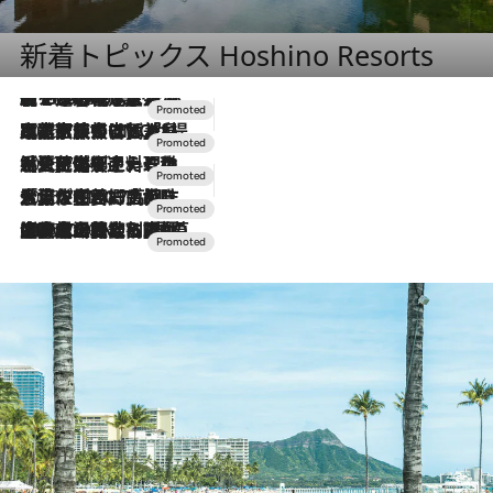
新着トピックス Hoshino Resorts
【トンボの足水浴】ヒノキの香りに包まれて涼感マックス！約13℃の湧水かけ流しを避暑地「星野温泉 トンボの湯」で体験
2026.8.7
2026.7.31
【ホテル帰省】という選択肢をOMOが提案。家族とほどよい距離を保つには「昼は実家、夜は気兼ねなくホテルで！」
2026.7.24
【夏限定ディナーコース】旬を迎える稚鮎や花ズッキーニなどをイタリア・トスカーナの郷土料理の手法で満喫！
2026.7.17
「土佐和ハーブかき氷」がOMO7高知に登場！生姜、山椒、大葉など目にも舌にも涼を呼ぶ郷土の味
2026.7.10
NEW OPEN！【界 草津】名湯の地に誕生。趣の異なる2種の温泉と上州ならではの会席・蕎麦割烹など美食を味わう究極の癒やし旅