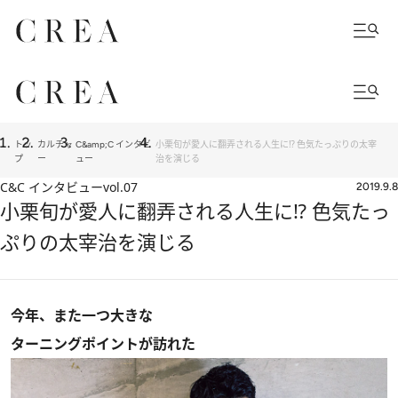
トッ
カルチャ
C&amp;C インタビ
小栗旬が愛人に翻弄される人生に⁉ 色気たっぷりの太宰
プ
ー
ュー
治を演じる
C&C インタビュー
vol.07
2019.9.8
小栗旬が愛人に翻弄される人生に⁉ 色気たっ
ぷりの太宰治を演じる
今年、また一つ大きな
ターニングポイントが訪れた