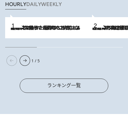
HOURLY
DAILY
WEEKLY
2026.8.5
【阿川佐和子さんの年とる力】なぜ70代で始めた趣味は“こんなに楽しい”のか？ ピアノ、俳句…スランプに陥っても続けられる“ある秘訣”とは
2026.8.7
「湘南乃風に憧れて」観客大盛上がりの“タオル回し”に、ラッパー顔負けの高速歌唱まで…さだまさし（74）のアグレッシブすぎる現在地
1 / 5
ランキング一覧