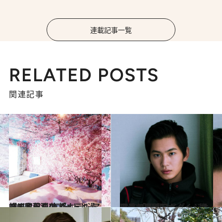
連載記事一覧
RELATED POSTS
関連記事
2017.10.22
蜷川実花らのアートと過ごす贅沢滞在 「ホテル アンテルーム 京都」
旅＆お出かけ
2019.8.9
硬派な早稲田ボーイ・押田岳 「仮面ライダージオウ」で羽ばたく
カルチャー