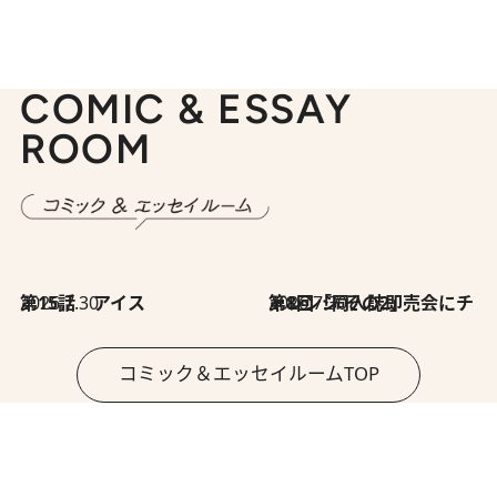
COMIC & ESSAY
ROOM
2026.7.30
第15話 アイス
2026.7.30
第8回「同人誌即売会にチャレンジ その2」
コミック＆エッセイルームTOP