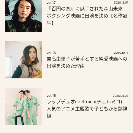
vol.17
2020.12.07
『百円の恋』に魅了された森山未來
ボクシング映画に出演を決め【名作誕
生】
vol.16
2020.10.14
吉高由里子が苦手とする純愛映画への
出演を決めた理由
vol.15
2020.08.08
ラップデュオchelmico(チェルミコ)
人気のアニメ主題歌で子どもから熱視
線