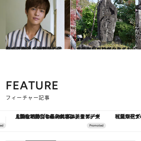
2019.7.26
平成最後の「仮面ライダー」に主演！ 奥野壮が告白する18歳の役者魂とは
カルチャー
2016.1.22
文豪たちの時代へタイムスリップ ロマンあふれる熱海のブンガクスポット
旅＆お出かけ
FEATURE
フィーチャー記事
【夏限定ディナーコース】旬を迎える稚鮎や花ズッキーニなどをイタリア・トスカーナの郷土料理の手法で満喫！