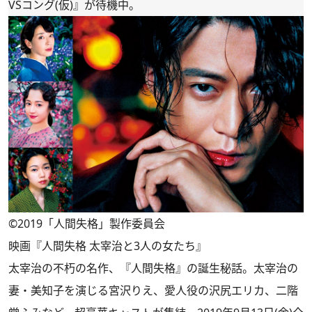
VSコング(仮)』が待機中。
©2019「人間失格」製作委員会
映画『人間失格 太宰治と3人の女たち』
太宰治の不朽の名作、『人間失格』の誕生秘話。太宰治の
妻・美知子を演じる宮沢りえ、愛人役の沢尻エリカ、二階