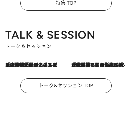
特集 TOP
TALK & SESSION
トーク＆セッション
2026.8.3
「今後値上げがあるとすれば…」「リスクがあるのは今年の冬」エネルギー専門家が語る、ホルムズ海峡封鎖が家庭にもたらす“ある心配”
2026.8.3
「住宅建てられない…」「サーチャージ料の高値が続いている」ホルムズ海峡封鎖による影響はいつまで続く？《エネルギー専門家に聞く“どうなる日本の暮らし”》
トーク&セッション TOP