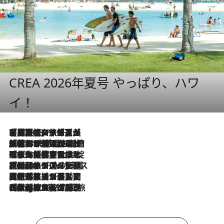
CREA 2026年夏号 やっぱり、ハワ
イ！
【厳選旅コスメ】「多機能アイテムがメイン！」旅好き美容エディターが選んだ夏旅ベストコスメを発表【Mサイズジップ】
2026.8.7
2026.8.6
「荷物が増えるほど旅ストレスは増す」美容ジャーナリストがたどり着いた最終結論。“化粧品を劇的に減らす”感動の凝縮美容とは
2026.8.6
「旅先には金髪ウィッグを持参」日本と同じメイクでは損してる!? 美容ジャーナリストが提案する“掟破りの旅美容”とは
2026.8.6
【厳選旅コスメ】「身軽さ＆UV対策重視！」ヘアアーティストshucoが選んだ夏旅ベストコスメを発表【Mサイズジップ】
2026.8.5
【厳選旅コスメ】国内をあちこち移動する河井菜摘が選んだ夏旅ベストコスメ発表！「リラックスアイテムはマスト」【Mサイズジップ】
2026.8.4
【厳選旅コスメ】「紫外線＆乾燥対策しながらメイク感も！」ヘア＆メイクGeorgeが選んだ夏旅ベストコスメを発表！【Mサイズジップ】