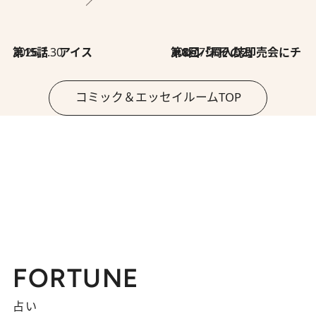
2026.7.30
第15話 アイス
2026.7.30
第8回「同人誌即売会にチャレンジ その2」
コミック＆エッセイルームTOP
FORTUNE
占い