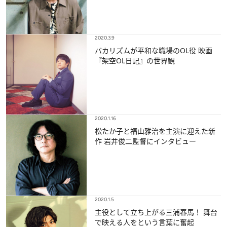
2020.3.9
バカリズムが平和な職場のOL役 映画
『架空OL日記』の世界観
2020.1.16
松たか子と福山雅治を主演に迎えた新
作 岩井俊二監督にインタビュー
2020.1.5
主役として立ち上がる三浦春馬！ 舞台
で映える人をという言葉に奮起