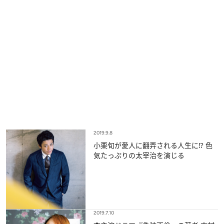
2019.9.8
小栗旬が愛人に翻弄される人生に⁉ 色
気たっぷりの太宰治を演じる
2019.7.10