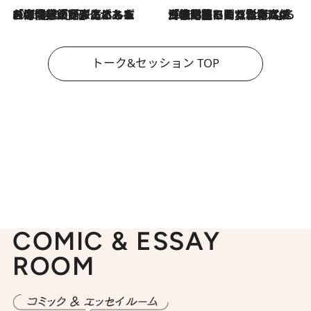
2026.8.3
「今後値上げがあるとすれば…」「リスクがあるのは今年の冬」エネルギー専門家が語る、ホルムズ海峡封鎖が家庭にもたらす“ある心配”
2026.8.3
「住宅建てられない…」「サーチャージ料の高値が続いている」ホルムズ海峡封鎖による影響はいつまで続く？《エネルギー専門家に聞く“どうなる日本の暮らし”》
トーク&セッション TOP
COMIC & ESSAY
ROOM