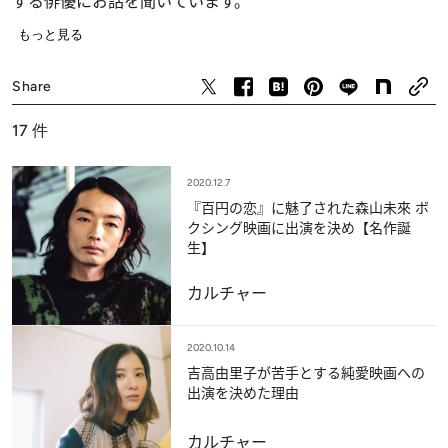
する俳優にお話を聞いています。
もっと見る
カルチャー
Share
17
件
2020.12.7
『百円の恋』に魅了された森山未來 ボ
クシング映画に出演を決め【名作誕
生】
カルチャー
2020.10.14
吉高由里子が苦手とする純愛映画への
出演を決めた理由
カルチャー