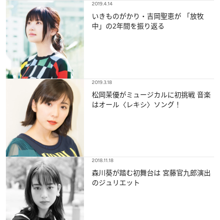
2019.4.14
いきものがかり・吉岡聖恵が 「放牧
中」の2年間を振り返る
2019.3.18
松岡茉優がミュージカルに初挑戦 音楽
はオール〈レキシ〉ソング！
2018.11.18
森川葵が踏む初舞台は 宮藤官九郎演出
のジュリエット