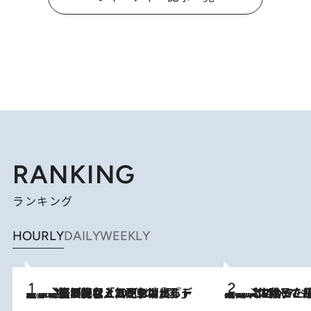
RANKING
ランキング
HOURLY
DAILY
WEEKLY
2026.8.5
【なぜ吉沢亮は「気配を消せる」のか？】興行収入208億の『国宝』を経て挑むミュージカル『ディア・エヴァン・ハンセン』。トップ俳優が舞台上でさらけ出した“孤独”とは
2026.8.5
【阿川佐和子さんの年とる力】なぜ70代で始めた趣味は“こんなに楽しい”のか？ ピアノ、俳句…スランプに陥っても続けられる“ある秘訣”とは