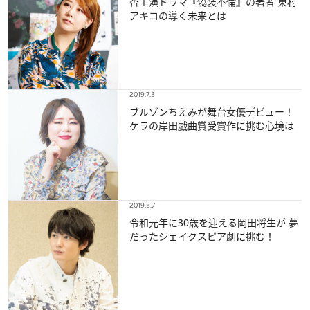
杏主演ドラマ『偽装不倫』の著者 東村
アキコの導く未来とは
2019.7.3
ブルゾンちえみが舞台女優デビュー！
ケラの岸田戯曲賞受賞作に挑む心境は
2019.5.7
令和元年に30歳を迎える岡田将生が 夢
だったシェイクスピア劇に挑む！