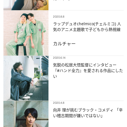
2020.8.8
ラップデュオchelmico(チェルミコ) 人
気のアニメ主題歌で子どもから熱視線
カルチャー
2020.6.14
気鋭の松居大悟監督にインタビュー
『#ハンド全力』を愛される作品にした
い
2020.4.8
向井 理が挑むブラック・コメディ 「辛
い稽古期間が嫌いではない」