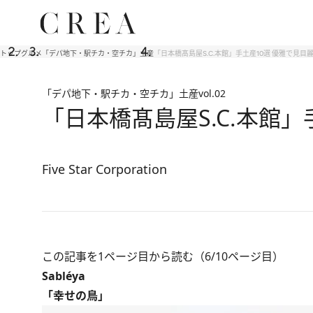
トップ
グルメ
「デパ地下・駅チカ・空チカ」土産
「日本橋髙島屋S.C.本館」手土産10選 優雅で見
「デパ地下・駅チカ・空チカ」土産
vol.02
「日本橋髙島屋S.C.本館
Five Star Corporation
この記事を1ページ目から読む（6/10ページ目）
Sabléya
「幸せの鳥」