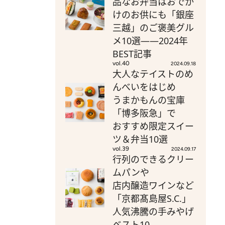
品なお弁当はおでか
けのお供にも「銀座
三越」のご褒美グル
メ10選――2024年
BEST記事
vol.40
2024.09.18
大人なテイストのめ
んべいをはじめ
うまかもんの宝庫
「博多阪急」で
おすすめ限定スイー
ツ＆弁当10選
vol.39
2024.09.17
行列のできるクリー
ムパンや
店内醸造ワインなど
「京都髙島屋S.C.」
人気沸騰の手みやげ
ベスト10