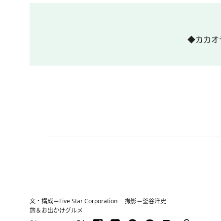
◆カカオ
文・構成＝Five Star Corporation 撮影＝釜谷洋史
旅＆お出かけ
グルメ