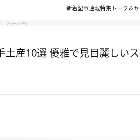
新着記事
連載
特集
トーク＆セ
目麗しいスイーツが充実！
」手土産10選 優雅で見目麗しい