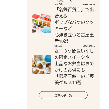
vol.38
2024.09.16
「名鉄百貨店」で出
合える
ポップなパケのクッ
キーなど
心浮き立つ名古屋土
産10選
vol.37
2024.09.15
女子ウケ間違いなし
の限定スイーツや
上品なお弁当はおで
かけのお供にも
「銀座三越」のご褒
美グルメ10選
連載記事一覧