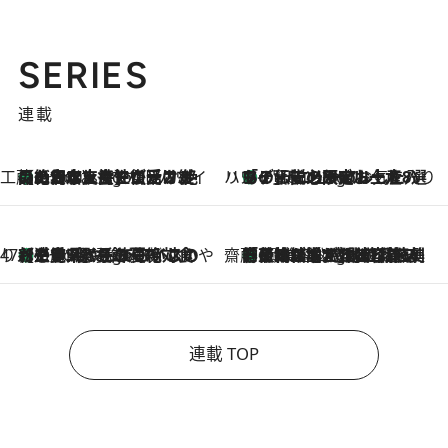
SERIES
連載
工藤まやのおもてなしハワイ
【ハワイ土産】ローカルの絶大な支持で復活！ 絶品の幻クッキー《元ファンの日本人女性が受け継いだ名店》
2 Hours Ago
ハワイ賢者 リサのお気に入りリスト
あの伝説の限定トートも！ リニューアルした「ディーン＆デルーカ ハワイ」で必須のお土産8選
2 Hours Ago
47都道府県の手みやげ ひんやりスイーツで夏を満喫
【三重県】この夏絶対食べたい 冷やしておいしいおやつ3選 お餅×アイスの新感覚スイーツ
2 Hours Ago
齋藤 薫 美容脳ルネサンス
「荷物が増えるほど旅ストレスは増す」美容ジャーナリストがたどり着いた最終結論。“化粧品を劇的に減らす”感動の凝縮美容とは
2 Hours Ago
連載 TOP