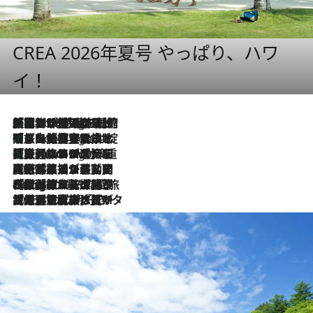
CREA 2026年夏号 やっぱり、ハワ
イ！
「荷物が増えるほど旅ストレスは増す」美容ジャーナリストがたどり着いた最終結論。“化粧品を劇的に減らす”感動の凝縮美容とは
2 Hours Ago
「旅先には金髪ウィッグを持参」日本と同じメイクでは損してる!? 美容ジャーナリストが提案する“掟破りの旅美容”とは
2 Hours Ago
【厳選旅コスメ】「身軽さ＆UV対策重視！」ヘアアーティストshucoが選んだ夏旅ベストコスメを発表【Mサイズジップ】
2 Hours Ago
2026.8.5
【厳選旅コスメ】国内をあちこち移動する河井菜摘が選んだ夏旅ベストコスメ発表！「リラックスアイテムはマスト」【Mサイズジップ】
2026.8.4
【厳選旅コスメ】「紫外線＆乾燥対策しながらメイク感も！」ヘア＆メイクGeorgeが選んだ夏旅ベストコスメを発表！【Mサイズジップ】
2026.8.3
【厳選旅コスメ】「保湿もタイパ重視！」“サウナ好き”タレント清水みさとが愛用する夏旅ベストコスメを発表！【Mサイズジップ】