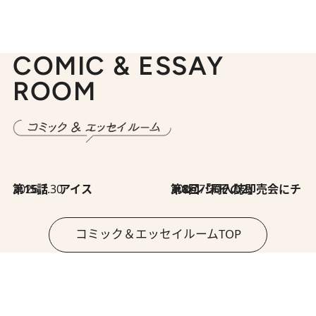
COMIC & ESSAY
ROOM
2026.7.30
第15話 アイス
2026.7.30
第8回「同人誌即売会にチャレンジ その2」
コミック＆エッセイルームTOP