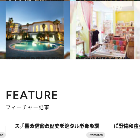
2012.4.11
韓国の個性派ハンドメイドジュエリーはいかが？
旅＆お出かけ
2012.2.24
押切もえがソウルを案内する充実の旅行ガイド
旅＆お出かけ
2012.5.16
「済州新羅ホテル」でグランピングを体験する
旅＆お出かけ
2011.10.29
韓国生まれ猫キャラクターによるソウルガイド本
旅＆お出かけ
FEATURE
フィーチャー記事
「土佐和ハーブかき氷」がOMO7高知に登場！生姜、山椒、大葉など目にも舌にも涼を呼ぶ郷土の味
【銀座で出合う最旬美容】美髪ケアや上質な眠