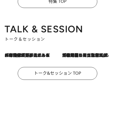
特集 TOP
TALK & SESSION
トーク＆セッション
2026.8.3
「今後値上げがあるとすれば…」「リスクがあるのは今年の冬」エネルギー専門家が語る、ホルムズ海峡封鎖が家庭にもたらす“ある心配”
2026.8.3
「住宅建てられない…」「サーチャージ料の高値が続いている」ホルムズ海峡封鎖による影響はいつまで続く？《エネルギー専門家に聞く“どうなる日本の暮らし”》
トーク&セッション TOP