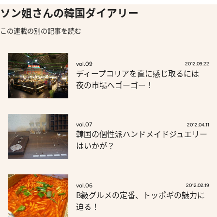
ソン姐さんの韓国ダイアリー
この連載の別の記事を読む
vol.09
2012.09.22
ディープコリアを直に感じ取るには
夜の市場へゴーゴー！
vol.07
2012.04.11
韓国の個性派ハンドメイドジュエリー
はいかが？
vol.06
2012.02.19
B級グルメの定番、トッポギの魅力に
迫る！