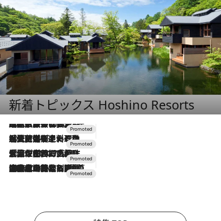
新着トピックス Hoshino Resorts
2026.7.31
【ホテル帰省】という選択肢をOMOが提案。家族とほどよい距離を保つには「昼は実家、夜は気兼ねなくホテルで！」
2026.7.24
【夏限定ディナーコース】旬を迎える稚鮎や花ズッキーニなどをイタリア・トスカーナの郷土料理の手法で満喫！
2026.7.17
「土佐和ハーブかき氷」がOMO7高知に登場！生姜、山椒、大葉など目にも舌にも涼を呼ぶ郷土の味
2026.7.10
NEW OPEN！【界 草津】名湯の地に誕生。趣の異なる2種の温泉と上州ならではの会席・蕎麦割烹など美食を味わう究極の癒やし旅