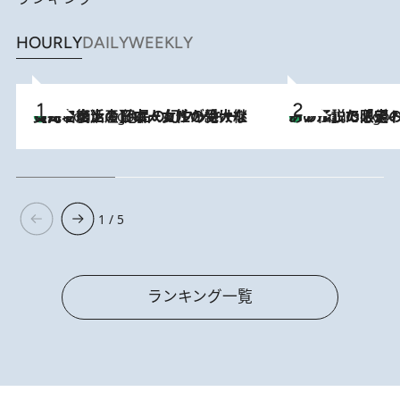
HOURLY
DAILY
WEEKLY
【ハワイ土産】ローカルの絶大な支持で復活！ 絶品の幻クッキー《元ファンの日本人女性が受け継いだ名店》
2 Hours Ago
あの伝説の限定トートも！ リニューアルした「ディーン＆
2 Hours Ago
1 / 5
ランキング一覧