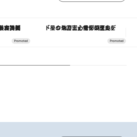
【銀座で出合う最旬美容】美髪ケアや上質な眠り…セルフケアのアップデートから、特別な名入れギフトまで。大人のための「ReFa GINZA」クルーズ
「星のや富士」でデジタルデトックス。冨士信仰の歴史を辿り、心身を調える。