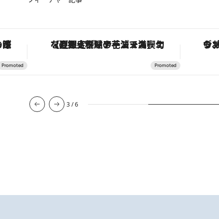
も涼を呼ぶ郷土の味
【夏限定ディナーコース】旬を迎える稚鮎や花ズッキーニなどをイタリア・トスカーナの郷土料理の手法で満喫！
3
/
6