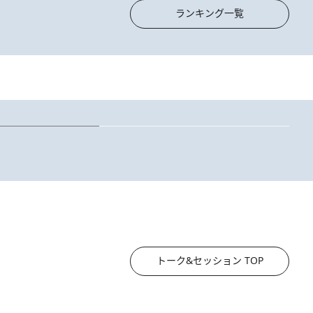
ランキング一覧
アシックスが新宿に旗艦店をオープン！ 阿部社長に聞いたおすすめ2足＆今スポーツアイテムが人気な理由
1 Hour Ago
2
【阿川佐和子さんの年とる力】なぜ70代で始めた趣味は“こんなに楽しい”のか？ ピアノ、俳句…スランプに陥っても続け
トーク&セッション TOP