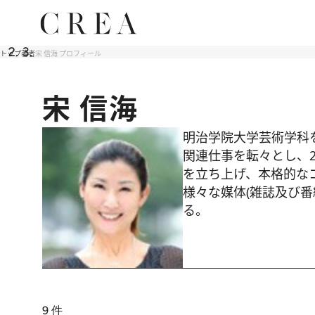
トップ
著者
宋 信海 プロフィール
宋 信海
明治学院大学芸術学科
関連仕事を転々とし、2
を立ち上げ、本格的な
様々な媒体(雑誌及び
る。
9
件