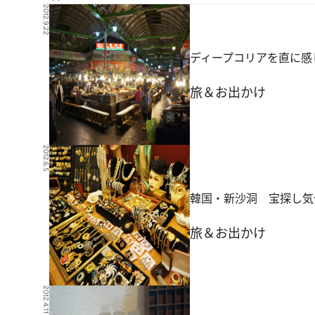
2012.9.22
ディープコリアを直に感
旅＆お出かけ
2012.6.5
韓国・新沙洞 宝探し気
旅＆お出かけ
2012.4.11