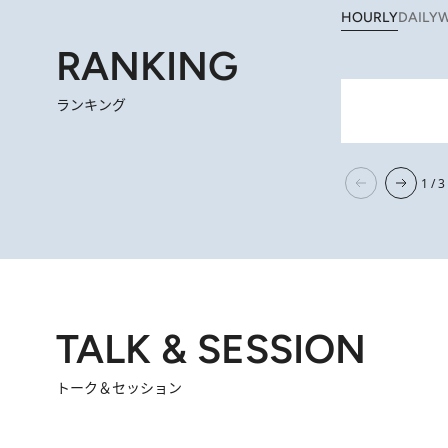
HOURLY
DAILY
W
RANKING
ランキング
【間違いのない王道・東京土産】資生堂パーラー 銀座本店でのみ出会える銘菓5選《極上プディング・
1 H
1 / 3
TALK & SESSION
トーク＆セッション