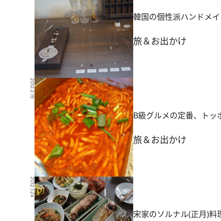
韓国の個性派ハンドメイ
旅＆お出かけ
2012.2.19
B級グルメの定番、トッ
旅＆お出かけ
2012.1.24
宋家のソルナル(正月)