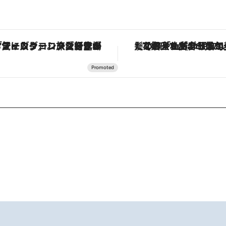
ヴァシュロン・コンスタンタン「オーヴァーシーズ・オートマティック」。旅愛好家のお気に入りコレクションから、ジェンダーレスな新作が登場