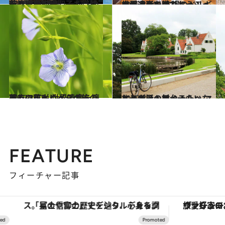
2014.7.20
若き日の松田聖子も賞賛を捧げた ブリュージュの美しい鐘の音
旅＆お出かけ
2016.3.20
世界遺産の街ブルージュの醸造所で 本場のベルギービールを味わおう！
旅＆お出かけ
2017.8.17
亜麻の花咲くベルギーの美しい町へ 世界遺産を擁するコルトレイクの旅
旅＆お出かけ
2017.8.8
おとぎ話の舞台みたいなベルギーの村 シント・マルテンス・ラーテムへ
旅＆お出かけ
FEATURE
フィーチャー記事
「星のや富士」でデジタルデトックス。冨士信仰の歴史を辿り、心身を調える。
ヴァシュロン・コンスタンタン