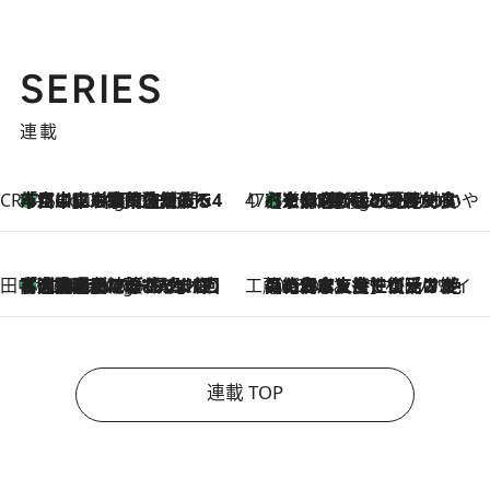
SERIES
連載
CREA'S CHOICE
「立川にも歌舞伎があるんだよ」 片岡仁左衛門・市川中車ら豪華座組みで4年目の立川立飛歌舞伎へ
1 Hour Ago
47都道府県の手みやげ ひんやりスイーツで夏を満喫
【京都府】この夏絶対食べたい 冷やしておいしいおやつ3選 ひと口目から心を掴む新緑のテリーヌ
1 Hour Ago
田中稲の勝手に再ブーム
「湘南乃風に憧れて」観客大盛上がりの“タオル回し”に、ラッパー顔負けの高速歌唱まで…さだまさし（74）のアグレッシブすぎる現在地
6 Hours Ago
工藤まやのおもてなしハワイ
2026.8.6
【ハワイ土産】ローカルの絶大な支持で復活！ 絶品の幻クッキー《元ファンの日本人女性が受け継いだ名店》
連載 TOP