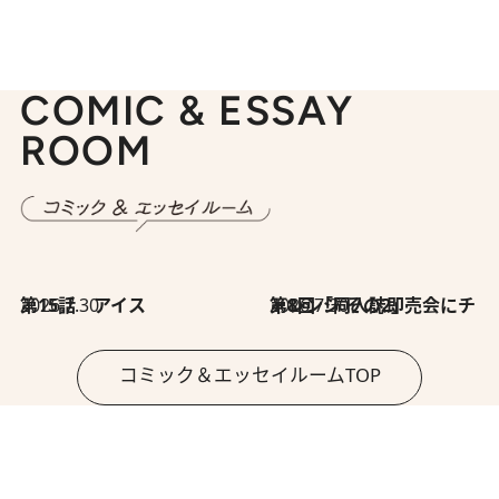
COMIC & ESSAY
ROOM
2026.7.30
第15話 アイス
2026.7.30
第8回「同人誌即売会にチャレンジ その2」
コミック＆エッセイルームTOP