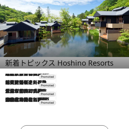
新着トピックス Hoshino Resorts
2026.7.31
【ホテル帰省】という選択肢をOMOが提案。家族とほどよい距離を保つには「昼は実家、夜は気兼ねなくホテルで！」
2026.7.24
【夏限定ディナーコース】旬を迎える稚鮎や花ズッキーニなどをイタリア・トスカーナの郷土料理の手法で満喫！
2026.7.17
「土佐和ハーブかき氷」がOMO7高知に登場！生姜、山椒、大葉など目にも舌にも涼を呼ぶ郷土の味
2026.7.10
NEW OPEN！【界 草津】名湯の地に誕生。趣の異なる2種の温泉と上州ならではの会席・蕎麦割烹など美食を味わう究極の癒やし旅