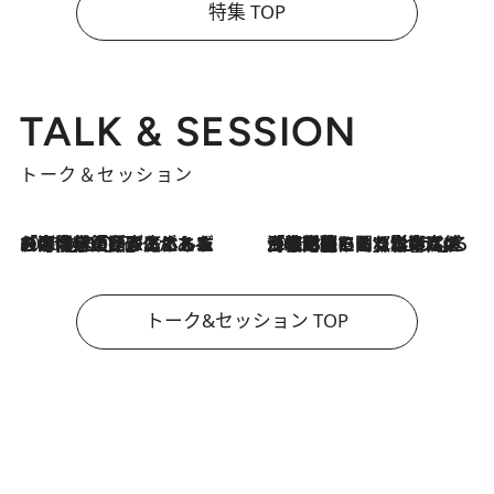
特集 TOP
TALK & SESSION
トーク＆セッション
2026.8.3
「今後値上げがあるとすれば…」「リスクがあるのは今年の冬」エネルギー専門家が語る、ホルムズ海峡封鎖が家庭にもたらす“ある心配”
2026.8.3
「住宅建てられない…」「サーチャージ料の高値が続いている」ホルムズ海峡封鎖による影響はいつまで続く？《エネルギー専門家に聞く“どうなる日本の暮らし”》
トーク&セッション TOP