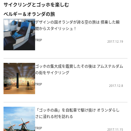
サイクリングとゴッホを楽しむ
ベルギー＆オランダの旅
デザインの国オランダが誇る空の旅は 搭乗した瞬
間からスタイリッシュ！
TRIP
2017.12.19
ゴッホの集大成を鑑賞したその後は アムステルダム
の街をサイクリング
TRIP
2017.12.8
「ゴッホの森」を自転車で駆け抜け オランダらし
さに浸れる村を訪れる
TRIP
2017.11.15