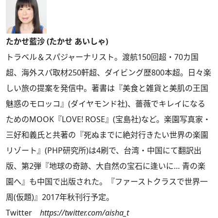
たかせ藍沙 (たかせ あいしゃ)
トラベル＆スパジャーナリスト。渡航150回超・70カ国
超、海外スパ取材250軒超、ダイビング歴800本超。日々楽
しい旅の提案を発信中。著書は『美食と雑貨と美肌の王国
魅惑のモロッコ』(ダイヤモンド社)、薔薇でキレイになる
ためのMOOK『LOVE! ROSE』(宝島社)など。楽園写真家・
三好和義氏と共著の『死ぬまでに絶対行きたい世界の楽園
リゾート』(PHP研究所)は4刷で、台湾・中国にて翻訳出
版、第2弾『地球の奇跡、大自然の宝石に逢いに… 青の楽
園へ』も中国で出版された。『ファーストクラスで世界一
周(仮題)』2017年秋刊行予定。
Twitter
https://twitter.com/aisha_t