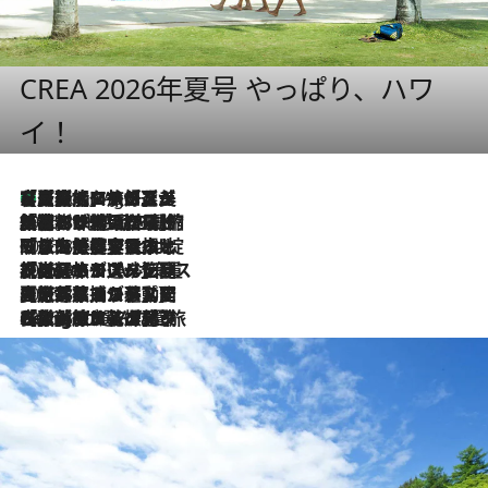
CREA 2026年夏号 やっぱり、ハワ
イ！
【厳選旅コスメ】「多機能アイテムがメイン！」旅好き美容エディターが選んだ夏旅ベストコスメを発表【Mサイズジップ】
1 Hour Ago
2026.8.6
「荷物が増えるほど旅ストレスは増す」美容ジャーナリストがたどり着いた最終結論。“化粧品を劇的に減らす”感動の凝縮美容とは
2026.8.6
「旅先には金髪ウィッグを持参」日本と同じメイクでは損してる!? 美容ジャーナリストが提案する“掟破りの旅美容”とは
2026.8.6
【厳選旅コスメ】「身軽さ＆UV対策重視！」ヘアアーティストshucoが選んだ夏旅ベストコスメを発表【Mサイズジップ】
2026.8.5
【厳選旅コスメ】国内をあちこち移動する河井菜摘が選んだ夏旅ベストコスメ発表！「リラックスアイテムはマスト」【Mサイズジップ】
2026.8.4
【厳選旅コスメ】「紫外線＆乾燥対策しながらメイク感も！」ヘア＆メイクGeorgeが選んだ夏旅ベストコスメを発表！【Mサイズジップ】