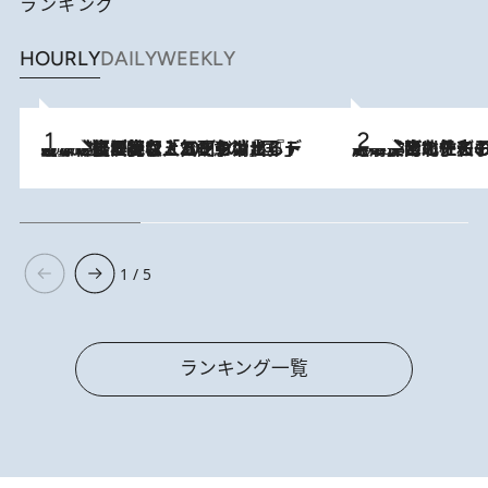
ランキング
HOURLY
DAILY
WEEKLY
2026.8.5
【なぜ吉沢亮は「気配を消せる」のか？】興行収入208億の『国宝』を経て挑むミュージカル『ディア・エヴァン・ハンセン』。トップ俳優が舞台上でさらけ出した“孤独”とは
2026.8.3
《「文士の子ども被害者の会」発足！》阿川佐和子（72）が語る遠藤周作に北杜夫、劇作家・矢代静一の子どもたちの“文豪プライベート事件簿”
1 / 5
ランキング一覧