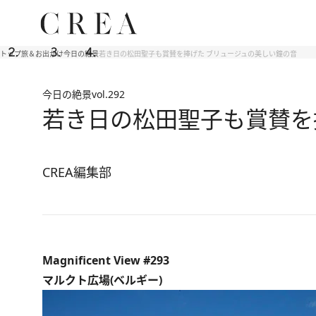
トップ
旅＆お出かけ
今日の絶景
若き日の松田聖子も賞賛を捧げた ブリュージュの美しい鐘の音
今日の絶景
vol.292
若き日の松田聖子も賞賛を
CREA編集部
Magnificent View #293
マルクト広場(ベルギー)