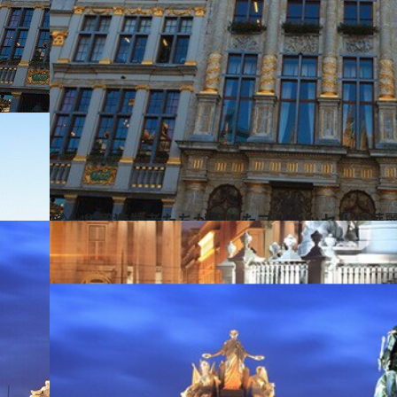
2014.5.11
ビール醸造業者たちが築いたブリュッセルの華
旅＆お出かけ