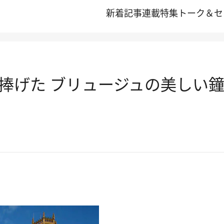
新着記事
連載
特集
トーク＆セ
捧げた ブリュージュの美しい