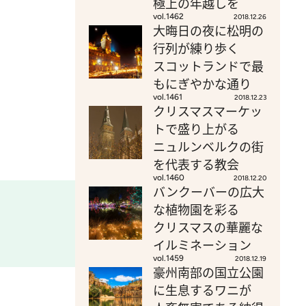
極上の年越しを
vol.1462
2018.12.26
大晦日の夜に松明の
行列が練り歩く
スコットランドで最
もにぎやかな通り
vol.1461
2018.12.23
クリスマスマーケッ
トで盛り上がる
ニュルンベルクの街
を代表する教会
vol.1460
2018.12.20
バンクーバーの広大
な植物園を彩る
クリスマスの華麗な
イルミネーション
vol.1459
2018.12.19
豪州南部の国立公園
に生息するワニが