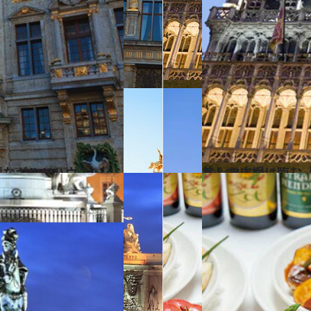
麗なギルドハウス
2014.4.13
美しき広場に臨む
旅＆お出かけ