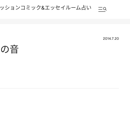
ッション
コミック&エッセイルーム
占い
2014.7.20
鐘の音