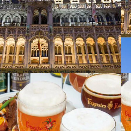
「王の家」に飾られた衣装の持ち主は誰？