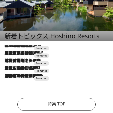
新着トピックス Hoshino Resorts
2026.8.7
【トンボの足水浴】ヒノキの香りに包まれて涼感マックス！約13℃の湧水かけ流しを避暑地「星野温泉 トンボの湯」で体験
2026.7.31
【ホテル帰省】という選択肢をOMOが提案。家族とほどよい距離を保つには「昼は実家、夜は気兼ねなくホテルで！」
2026.7.24
【夏限定ディナーコース】旬を迎える稚鮎や花ズッキーニなどをイタリア・トスカーナの郷土料理の手法で満喫！
2026.7.17
「土佐和ハーブかき氷」がOMO7高知に登場！生姜、山椒、大葉など目にも舌にも涼を呼ぶ郷土の味
2026.7.10
NEW OPEN！【界 草津】名湯の地に誕生。趣の異なる2種の温泉と上州ならではの会席・蕎麦割烹など美食を味わう究極の癒やし旅
特集 TOP