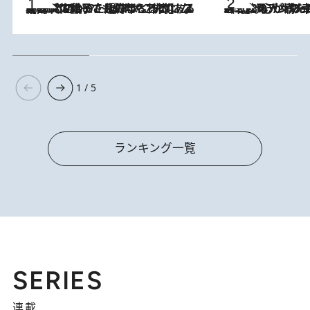
2026.8.5
【阿川佐和子さんの年とる力】なぜ70代で始めた趣味は“こんなに楽しい”のか？ ピアノ、俳句…スランプに陥っても続けられる“ある秘訣”とは
2026.8.8
《北欧の人々の幸福度が高いのは…》元デンマーク親善大使が出会った“心が満たされる暮らし”「いいかげんにヒュッゲしなさい！」
1 / 5
ランキング一覧
SERIES
連載