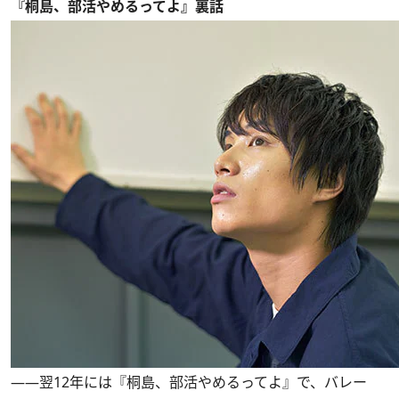
『桐島、部活やめるってよ』裏話
――翌12年には『桐島、部活やめるってよ』で、バレー