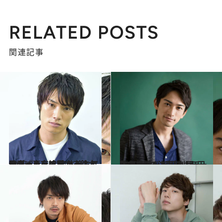
RELATED POSTS
関連記事
2017.8.4
映画『東京喰種 トーキョーグール』で 肉体美とアクションを披露する鈴木伸之
カルチャー
2015.11.20
『劇場霊』で初のホラー作品に挑んだ 「劇団EXILE」の注目株、町田啓太
カルチャー