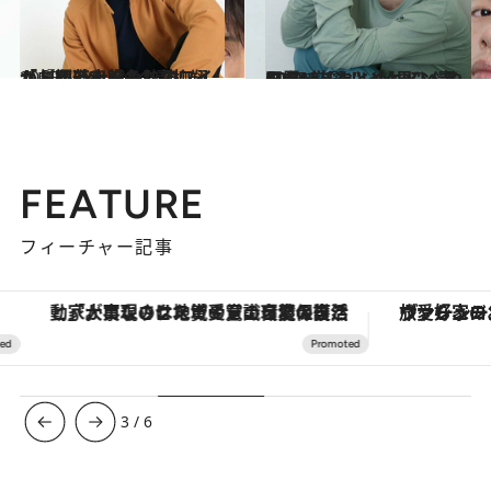
2015.5.29
「劇団EXILE」の青柳翔が『極道大戦争』でワイルドな若衆役を熱演
カルチャー
2016.8.12
CREA厳選！ イケメン青田買い【まとめ】 ひんやりクールな“いい男” ベスト10
カルチャー
FEATURE
フィーチャー記事
「大事なのは地域の意識を変えること」。ロレックス賞受賞の自然保護活動家が実現させたナイジェリアの自然環境の復活
ヴァシュロン・コンスタンタン
3
/
6