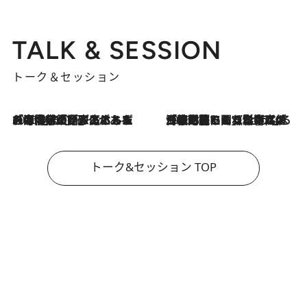
TALK & SESSION
トーク＆セッション
2026.8.3
「今後値上げがあるとすれば…」「リスクがあるのは今年の冬」エネルギー専門家が語る、ホルムズ海峡封鎖が家庭にもたらす“ある心配”
2026.8.3
「住宅建てられない…」「サーチャージ料の高値が続いている」ホルムズ海峡封鎖による影響はいつまで続く？《エネルギー専門家に聞く“どうなる日本の暮らし”》
トーク&セッション TOP