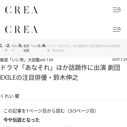
トッ
カルチャ
厳選「いい男」大
ドラマ「あなそれ」ほか話題作に出演 劇団EXILEの注目俳
プ
ー
図鑑
優・鈴木伸之
厳選「いい男」大図鑑
vol.134
2017.7.21
ドラマ「あなそれ」ほか話題作に出演 劇団
EXILEの注目俳優・鈴木伸之
くれい 響
この記事を1ページ目から読む（3/3ページ目）
今や伝説となった