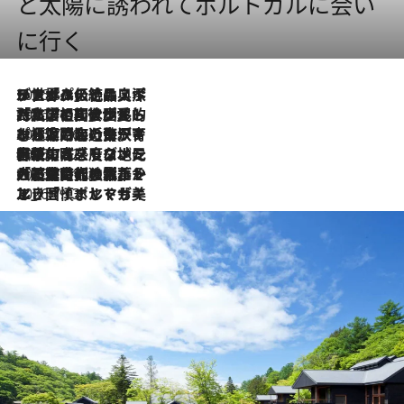
と太陽に誘われてポルトガルに会い
に行く
2026.8.8
リスボンの絶品スイーツ「パステル・デ・ナタ」とは？ポルトガル伝統の奥深い世界へ
2026.7.27
「私の祖国はポルトガル語です」国民的詩人フェルナンド・ペソアと、彼が愛した文学の街を歩く
2026.7.26
ポルトガル近海が育む極上の海の幸。キリリと冷えた白ワインと愉しむ、シーフード専門店の贅沢
2026.7.22
伝統の味をモダンに昇華。高感度な地元客が集う、リスボンの最旬ガストロノミー
2026.7.21
大航海時代の栄華から、震災、独裁、そして革命へ。ポルトガル・首都リスボンの石畳に刻まれた「歴史の光と影」
2026.7.13
エッセイ・ヤマザキマリ「慎ましくも美しき国 ポルトガル」