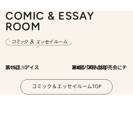
COMIC & ESSAY
ROOM
2026.7.30
第15話 アイス
2026.7.30
第8回「同人誌即売会にチャレンジ その2」
コミック＆エッセイルームTOP