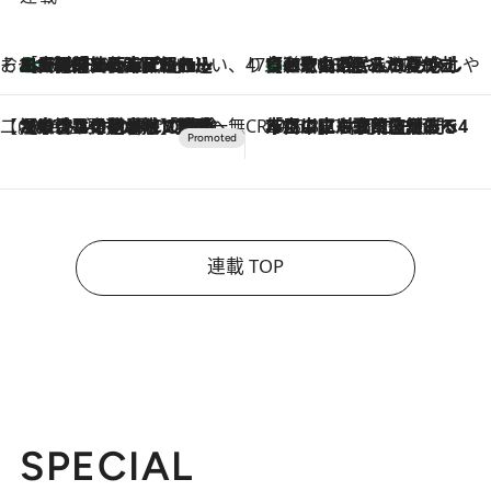
そおだよおこの関西おいしい、おやつ紀行
［大阪府箕面市］一皿一皿目の前で仕上げられる、料理を巧みに組み込んだアシェットデセールコース「ミチル アシェット デセール（Michiru assiette dessert）」
2026.8.9
47都道府県の手みやげ ひんやりスイーツで夏を満喫
【和歌山県】この夏絶対食べたい 冷やしておいしいおやつ3選 みかんがごろっと丸ごと入ったジュレ
2026.8.9
【CREA×星野リゾート】唯一無二。癒しと発見が待つ場所へ
2026.8.7
【トンボの足水浴】ヒノキの香りに包まれて涼感マックス！約13℃の湧水かけ流しを避暑地「星野温泉 トンボの湯」で体験
CREA'S CHOICE
2026.8.7
「立川にも歌舞伎があるんだよ」 片岡仁左衛門・市川中車ら豪華座組みで4年目の立川立飛歌舞伎へ
連載 TOP
SPECIAL