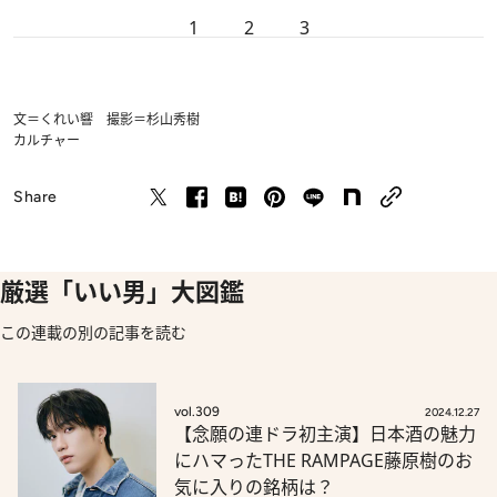
1
2
3
文＝くれい響 撮影＝杉山秀樹
カルチャー
Share
厳選「いい男」大図鑑
この連載の別の記事を読む
vol.309
2024.12.27
【念願の連ドラ初主演】日本酒の魅力
にハマったTHE RAMPAGE藤原樹のお
気に入りの銘柄は？