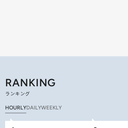
RANKING
ランキング
HOURLY
DAILY
WEEKLY