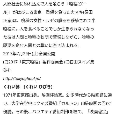
人間社会に紛れ込んで人を喰らう「喰種(グー
ル)」がはびこる東京。重傷を負ったカネキ(窪田
正孝)は、喰種の女性・リゼの臓器を移植されて半
喰種に。人を食べることでしか生きられなくなっ
た彼は人間と喰種の狭間で苦悩しながら、喰種の
駆逐を企む人間との戦いに巻き込まれる。
2017年7月29日(土)全国公開
(C)2017「東京喰種」製作委員会 (C)石田スイ／集
英社
http://tokyoghoul.jp/
くれい響 (くれい ひびき)
1971年東京都出身。映画評論家。幼少時代から映画館に通
い、大学在学中にクイズ番組「カルトQ」(B級映画の回)で
優勝。その後、バラエティ番組制作を経て、「映画秘宝」