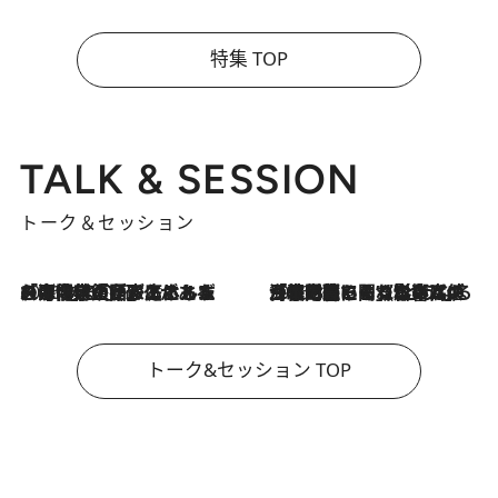
特集 TOP
TALK & SESSION
トーク＆セッション
2026.8.3
「今後値上げがあるとすれば…」「リスクがあるのは今年の冬」エネルギー専門家が語る、ホルムズ海峡封鎖が家庭にもたらす“ある心配”
2026.8.3
「住宅建てられない…」「サーチャージ料の高値が続いている」ホルムズ海峡封鎖による影響はいつまで続く？《エネルギー専門家に聞く“どうなる日本の暮らし”》
トーク&セッション TOP