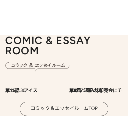
COMIC & ESSAY
ROOM
2026.7.30
第15話 アイス
2026.7.30
第8回「同人誌即売会にチャレンジ その2」
コミック＆エッセイルームTOP