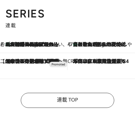
SERIES
連載
そおだよおこの関西おいしい、おやつ紀行
［大阪府箕面市］一皿一皿目の前で仕上げられる、料理を巧みに組み込んだアシェットデセールコース「ミチル アシェット デセール（Michiru assiette dessert）」
6 Hours Ago
47都道府県の手みやげ ひんやりスイーツで夏を満喫
【和歌山県】この夏絶対食べたい 冷やしておいしいおやつ3選 みかんがごろっと丸ごと入ったジュレ
6 Hours Ago
【CREA×星野リゾート】唯一無二。癒しと発見が待つ場所へ
2026.8.7
【トンボの足水浴】ヒノキの香りに包まれて涼感マックス！約13℃の湧水かけ流しを避暑地「星野温泉 トンボの湯」で体験
CREA'S CHOICE
2026.8.7
「立川にも歌舞伎があるんだよ」 片岡仁左衛門・市川中車ら豪華座組みで4年目の立川立飛歌舞伎へ
連載 TOP