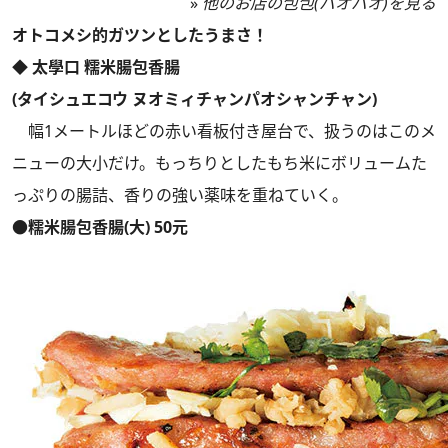
»
他のお店の包包(パオパオ)を見る
オトコメシ的ガツンとしたうまさ！
◆ 太學口 糯米腸包香腸
(タイシュエコウ ヌオミィチャンパオシャンチャン)
幅1メートルほどの赤い看板付き屋台で、扱うのはこのメ
ニューの大小だけ。もっちりとしたもち米にボリュームた
っぷりの腸詰、香りの強い薬味を重ねていく。
●糯米腸包香腸(大) 50元