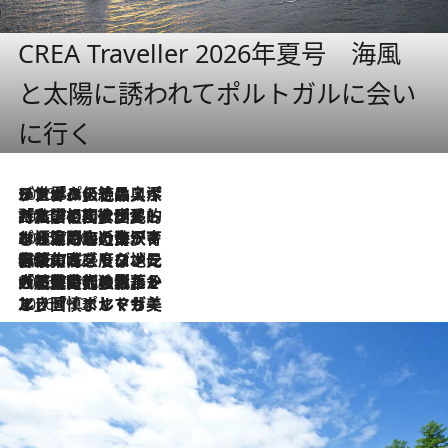
CREA Traveller 2026年夏号 海風
と太陽に誘われてポルトガルに会い
に行く
2026.8.8
リスボンの絶品スイーツ「パステル・デ・ナタ」とは？ポルトガル伝統の奥深い世界へ
2026.7.27
「私の祖国はポルトガル語です」国民的詩人フェルナンド・ペソアと、彼が愛した文学の街を歩く
2026.7.26
ポルトガル近海が育む極上の海の幸。キリリと冷えた白ワインと愉しむ、シーフード専門店の贅沢
2026.7.22
伝統の味をモダンに昇華。高感度な地元客が集う、リスボンの最旬ガストロノミー
2026.7.21
大航海時代の栄華から、震災、独裁、そして革命へ。ポルトガル・首都リスボンの石畳に刻まれた「歴史の光と影」
2026.7.13
エッセイ・ヤマザキマリ「慎ましくも美しき国 ポルトガル」