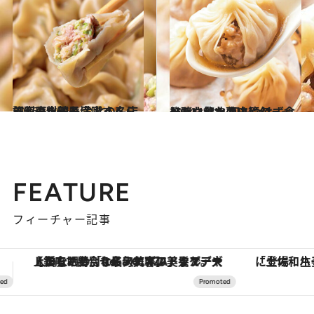
2016.5.16
評判の水餃子はふっくらジューシー！ 台北の名店で家庭料理を満喫する
旅＆お出かけ
2014.12.18
発酵させた薄皮にジューシーな餡！ 何もつけず食べたい台北の小籠包
旅＆お出かけ
FEATURE
フィーチャー記事
「土佐和ハーブかき氷」がOMO7高知に登場！生姜、山椒、大葉など目にも舌にも涼を呼ぶ郷土の味