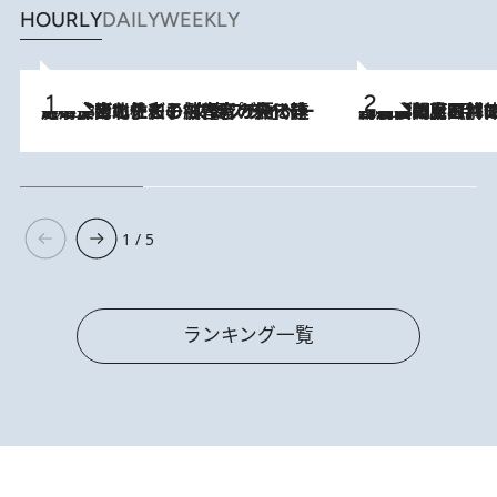
HOURLY
DAILY
WEEKLY
2026.8.3
《「文士の子ども被害者の会」発足！》阿川佐和子（72）が語る遠藤周作に北杜夫、劇作家・矢代静一の子どもたちの“文豪プライベート事件簿”
2026.8.8
「最後に見られてよかった」上野動物園の東園パンダ舎が解体前に特別公開。8月16日まで延長されたパネル展と共に辿る“半世紀”のパンダ飼育《解体工事の図面あり》
1 / 5
ランキング一覧