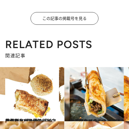
この記事の掲載号を見る
RELATED POSTS
関連記事
2016.12.21
看板がない台北の行列店の名物は 炭火タンドールで焼き上げる極旨パイ
旅＆お出かけ
2016.12.19
台湾スターもこぞって訪れる屋台で おいしすぎるネギ餅をパクついてみる
旅＆お出かけ