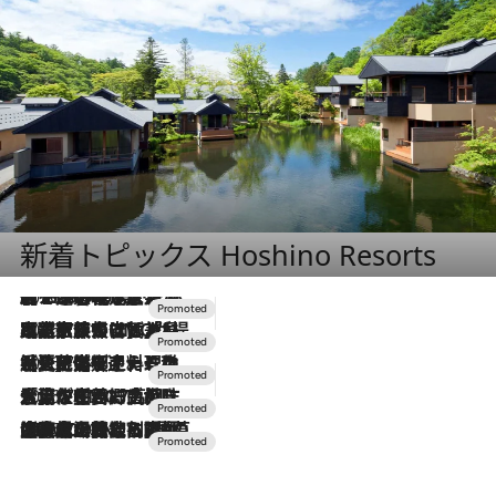
新着トピックス Hoshino Resorts
2026.8.7
【トンボの足水浴】ヒノキの香りに包まれて涼感マックス！約13℃の湧水かけ流しを避暑地「星野温泉 トンボの湯」で体験
2026.7.31
【ホテル帰省】という選択肢をOMOが提案。家族とほどよい距離を保つには「昼は実家、夜は気兼ねなくホテルで！」
2026.7.24
【夏限定ディナーコース】旬を迎える稚鮎や花ズッキーニなどをイタリア・トスカーナの郷土料理の手法で満喫！
2026.7.17
「土佐和ハーブかき氷」がOMO7高知に登場！生姜、山椒、大葉など目にも舌にも涼を呼ぶ郷土の味
2026.7.10
NEW OPEN！【界 草津】名湯の地に誕生。趣の異なる2種の温泉と上州ならではの会席・蕎麦割烹など美食を味わう究極の癒やし旅