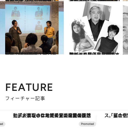
2016.7.9
対談 ジェーン・スー×しまおまほ 「ブラジャーは女の甲冑である！」
カルチャー
2016.7.14
対談 ジェーン・スー×しまおまほ 「ルーズソックスの流行に乗れた？」
カルチャー
2016.7.19
対談 ジェーン・スー×しまおまほ 「子育てと自意識との間の葛藤って？」
カルチャー
2016.7.5
勝新、早見優、アグネス・ラム…… 芸能界とハワイとの関係史を総括する
カルチャー
FEATURE
フィーチャー記事
「星のや富士」でデジタルデトックス。冨士信仰の歴史を辿り、心身を調える。
【銀座で出合う最旬美容】美髪ケアや上質な眠