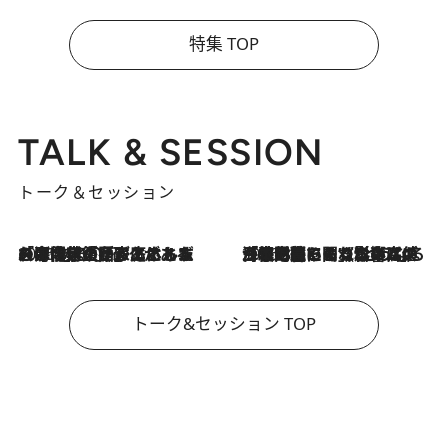
特集 TOP
TALK & SESSION
トーク＆セッション
2026.8.3
「今後値上げがあるとすれば…」「リスクがあるのは今年の冬」エネルギー専門家が語る、ホルムズ海峡封鎖が家庭にもたらす“ある心配”
2026.8.3
「住宅建てられない…」「サーチャージ料の高値が続いている」ホルムズ海峡封鎖による影響はいつまで続く？《エネルギー専門家に聞く“どうなる日本の暮らし”》
トーク&セッション TOP