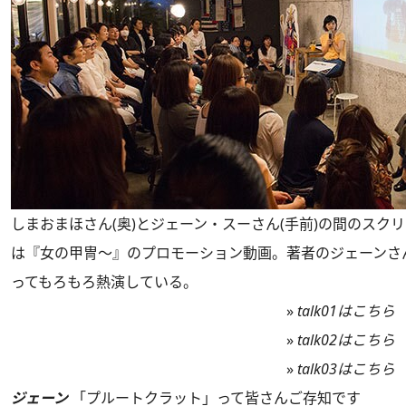
しまおまほさん(奥)とジェーン・スーさん(手前)の間のスク
は『女の甲冑～』のプロモーション動画。著者のジェーンさ
ってもろもろ熱演している。
»
talk01はこちら
»
talk02はこちら
»
talk03はこちら
ジェーン
「プルートクラット」って皆さんご存知です