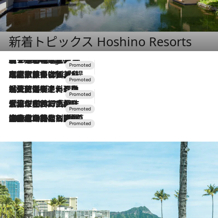
新着トピックス Hoshino Resorts
【トンボの足水浴】ヒノキの香りに包まれて涼感マックス！約13℃の湧水かけ流しを避暑地「星野温泉 トンボの湯」で体験
8 Hours Ago
2026.7.31
【ホテル帰省】という選択肢をOMOが提案。家族とほどよい距離を保つには「昼は実家、夜は気兼ねなくホテルで！」
2026.7.24
【夏限定ディナーコース】旬を迎える稚鮎や花ズッキーニなどをイタリア・トスカーナの郷土料理の手法で満喫！
2026.7.17
「土佐和ハーブかき氷」がOMO7高知に登場！生姜、山椒、大葉など目にも舌にも涼を呼ぶ郷土の味
2026.7.10
NEW OPEN！【界 草津】名湯の地に誕生。趣の異なる2種の温泉と上州ならではの会席・蕎麦割烹など美食を味わう究極の癒やし旅