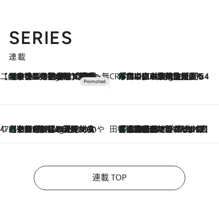
SERIES
連載
【CREA×星野リゾート】唯一無二。癒しと発見が待つ場所へ
【トンボの足水浴】ヒノキの香りに包まれて涼感マックス！約13℃の湧水かけ流しを避暑地「星野温泉 トンボの湯」で体験
8 Hours Ago
CREA'S CHOICE
「立川にも歌舞伎があるんだよ」 片岡仁左衛門・市川中車ら豪華座組みで4年目の立川立飛歌舞伎へ
10 Hours Ago
47都道府県の手みやげ ひんやりスイーツで夏を満喫
【京都府】この夏絶対食べたい 冷やしておいしいおやつ3選 ひと口目から心を掴む新緑のテリーヌ
10 Hours Ago
田中稲の勝手に再ブーム
「湘南乃風に憧れて」観客大盛上がりの“タオル回し”に、ラッパー顔負けの高速歌唱まで…さだまさし（74）のアグレッシブすぎる現在地
2026.8.7
連載 TOP