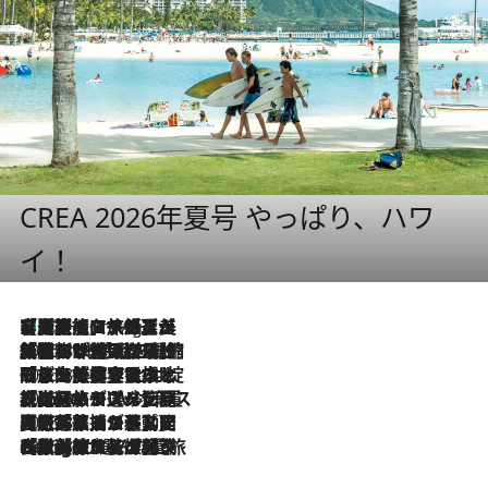
CREA 2026年夏号 やっぱり、ハワ
イ！
【厳選旅コスメ】「多機能アイテムがメイン！」旅好き美容エディターが選んだ夏旅ベストコスメを発表【Mサイズジップ】
10 Hours Ago
2026.8.6
「荷物が増えるほど旅ストレスは増す」美容ジャーナリストがたどり着いた最終結論。“化粧品を劇的に減らす”感動の凝縮美容とは
2026.8.6
「旅先には金髪ウィッグを持参」日本と同じメイクでは損してる!? 美容ジャーナリストが提案する“掟破りの旅美容”とは
2026.8.6
【厳選旅コスメ】「身軽さ＆UV対策重視！」ヘアアーティストshucoが選んだ夏旅ベストコスメを発表【Mサイズジップ】
2026.8.5
【厳選旅コスメ】国内をあちこち移動する河井菜摘が選んだ夏旅ベストコスメ発表！「リラックスアイテムはマスト」【Mサイズジップ】
2026.8.4
【厳選旅コスメ】「紫外線＆乾燥対策しながらメイク感も！」ヘア＆メイクGeorgeが選んだ夏旅ベストコスメを発表！【Mサイズジップ】