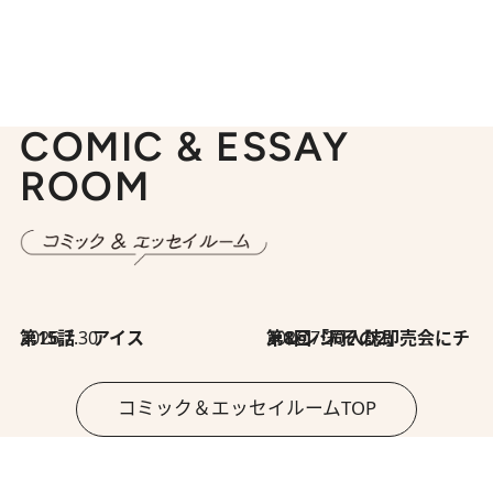
COMIC & ESSAY
ROOM
2026.7.30
第15話 アイス
2026.7.30
第8回「同人誌即売会にチャレンジ その2」
コミック＆エッセイルームTOP