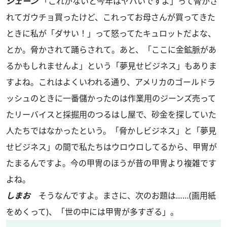
ジェーン
「これがないと今年はヤバいですよ」って脅かさ
れてガウチョ買ったけど、これってお母さんが買ってきた
ときに私が「ダサい！」って怒ってたキュロットだよな、
とか。脅かされて踊らされて。あと、「ここに金鉱脈があ
るかもしれませんよ」という「夢見せビジネス」もありま
すよね。これはよくいわれる通り、アメリカのゴールドラ
ッシュのときに一番儲かったのは作業用のジーンズ売って
たリーバイスと採掘用のつるはし屋で、砂金を探していた
人たちではなかったという。「脅かしビジネス」と「夢見
せビジネス」の間で私たちはウロウロしてるから、甲冑が
たまるんですよ。今の甲冑のほうが昔の甲冑より複雑です
よね。
しまお
そうなんですよ。まさに、次のお題は……(画用紙
をめくって)、「世の中には甲冑が多すぎる」。