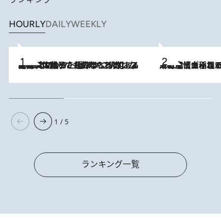
HOURLY
DAILY
WEEKLY
2026.8.5
【阿川佐和子さんの年とる力】なぜ70代で始めた趣味は“こんなに楽しい”のか？ ピアノ、俳句…スランプに陥っても続けられる“ある秘訣”とは
2026.8.5
下町風情あふれる台北屈指の人気エリア・大稲埕でセンスのいい台湾土産《ヴィン
1 / 5
ランキング一覧