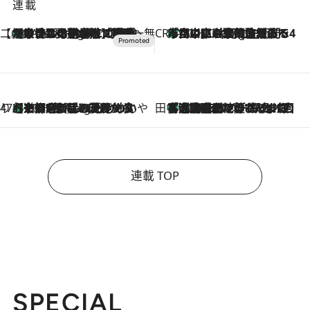
連載
【CREA×星野リゾート】唯一無二。癒しと発見が待つ場所へ
【トンボの足水浴】ヒノキの香りに包まれて涼感マックス！約13℃の湧水かけ流しを避暑地「星野温泉 トンボの湯」で体験
8 Hours Ago
CREA'S CHOICE
「立川にも歌舞伎があるんだよ」 片岡仁左衛門・市川中車ら豪華座組みで4年目の立川立飛歌舞伎へ
10 Hours Ago
47都道府県の手みやげ ひんやりスイーツで夏を満喫
【京都府】この夏絶対食べたい 冷やしておいしいおやつ3選 ひと口目から心を掴む新緑のテリーヌ
10 Hours Ago
田中稲の勝手に再ブーム
「湘南乃風に憧れて」観客大盛上がりの“タオル回し”に、ラッパー顔負けの高速歌唱まで…さだまさし（74）のアグレッシブすぎる現在地
2026.8.7
連載 TOP
SPECIAL