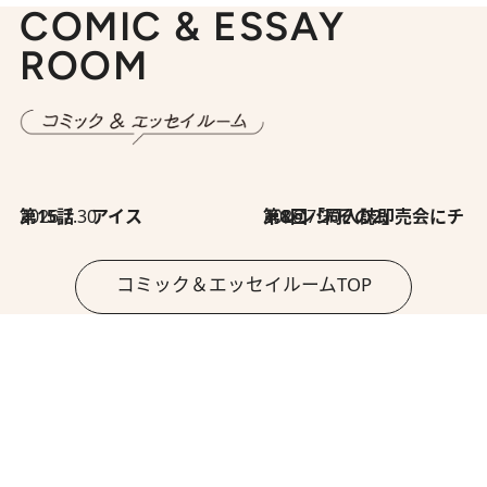
COMIC & ESSAY
ROOM
2026.7.30
第15話 アイス
2026.7.30
第8回「同人誌即売会にチャレンジ その2」
コミック＆エッセイルームTOP