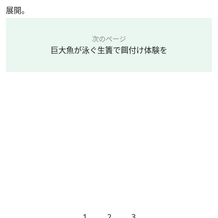
展開。
次のページ
巨大魚が泳ぐ生簀で餌付け体験を
1
2
3