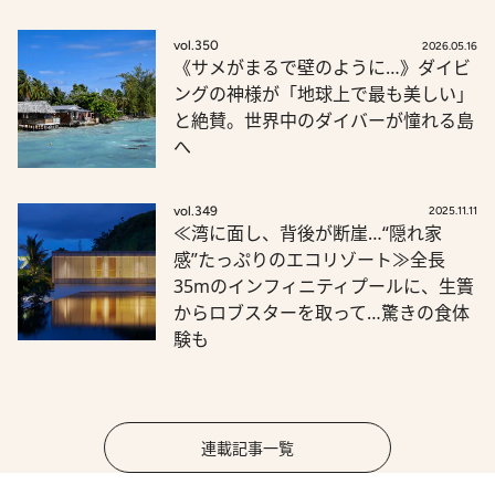
vol.350
2026.05.16
《サメがまるで壁のように…》ダイビ
ングの神様が「地球上で最も美しい」
と絶賛。世界中のダイバーが憧れる島
へ
vol.349
2025.11.11
≪湾に面し、背後が断崖…“隠れ家
感”たっぷりのエコリゾート≫全長
35mのインフィニティプールに、生簀
からロブスターを取って…驚きの食体
験も
連載記事一覧