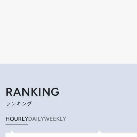
RANKING
ランキング
HOURLY
DAILY
WEEKLY