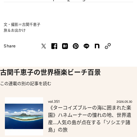
文・撮影＝古関千恵子
旅＆お出かけ
Share
古関千恵子の世界極楽ビーチ百景
この連載の別の記事を読む
vol.351
2026.05.30
《ターコイズブルーの海に囲まれた楽
園》ハネムーナーの憧れの地、世界遺
産…人気の島が点在する「ソシエテ諸
島」の旅