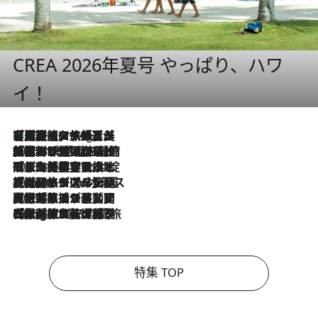
CREA 2026年夏号 やっぱり、ハワ
イ！
【厳選旅コスメ】「多機能アイテムがメイン！」旅好き美容エディターが選んだ夏旅ベストコスメを発表【Mサイズジップ】
10 Hours Ago
2026.8.6
「荷物が増えるほど旅ストレスは増す」美容ジャーナリストがたどり着いた最終結論。“化粧品を劇的に減らす”感動の凝縮美容とは
2026.8.6
「旅先には金髪ウィッグを持参」日本と同じメイクでは損してる!? 美容ジャーナリストが提案する“掟破りの旅美容”とは
2026.8.6
【厳選旅コスメ】「身軽さ＆UV対策重視！」ヘアアーティストshucoが選んだ夏旅ベストコスメを発表【Mサイズジップ】
2026.8.5
【厳選旅コスメ】国内をあちこち移動する河井菜摘が選んだ夏旅ベストコスメ発表！「リラックスアイテムはマスト」【Mサイズジップ】
2026.8.4
【厳選旅コスメ】「紫外線＆乾燥対策しながらメイク感も！」ヘア＆メイクGeorgeが選んだ夏旅ベストコスメを発表！【Mサイズジップ】
特集 TOP