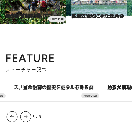
2014.6.17
国土の6割が熱帯雨林 美しの国ブルネイでエコ・ツーリズム
旅＆お出かけ
2014.10.9
ボルネオ島に今なお息づく 昔ながらの水上集落の暮らし
旅＆お出かけ
FEATURE
フィーチャー記事
「星のや富士」でデジタルデトックス。冨士信仰の歴史を辿り、心身を調える。
3
/
6