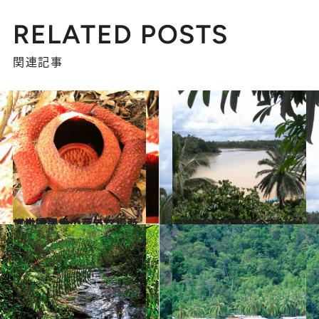
RELATED POSTS
関連記事
2014.2.11
ボルネオ島の意外な場所で世界最大の花ラフレシアに遭遇！
旅＆お出かけ
2014.1.28
その価値はプライスレス！ ボルネオ島の密林キャンプ
旅＆お出かけ