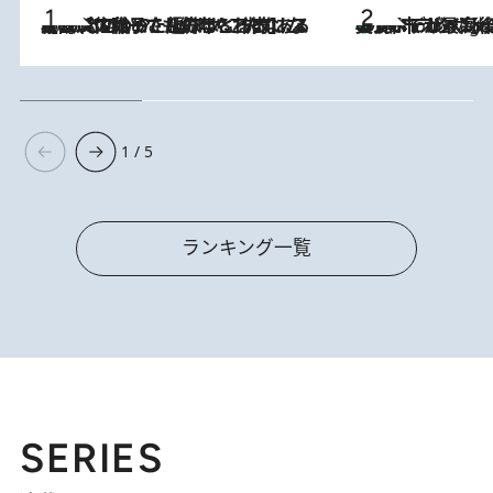
2026.8.5
【阿川佐和子さんの年とる力】なぜ70代で始めた趣味は“こんなに楽しい”のか？ ピアノ、俳句…スランプに陥っても続けられる“ある秘訣”とは
美食、デザイン、ホスピタリティのすべてが最高峰！ ノルウェー第4の都市スタヴァンゲルのW
10 Hours Ago
1 / 5
ランキング一覧
SERIES