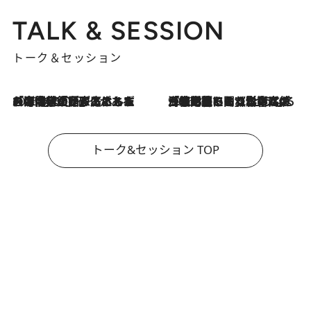
TALK & SESSION
トーク＆セッション
2026.8.3
「今後値上げがあるとすれば…」「リスクがあるのは今年の冬」エネルギー専門家が語る、ホルムズ海峡封鎖が家庭にもたらす“ある心配”
2026.8.3
「住宅建てられない…」「サーチャージ料の高値が続いている」ホルムズ海峡封鎖による影響はいつまで続く？《エネルギー専門家に聞く“どうなる日本の暮らし”》
トーク&セッション TOP