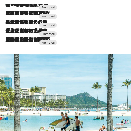
【トンボの足水浴】ヒノキの香りに包まれて涼感マックス！約13℃の湧水かけ流しを避暑地「星野温泉 トンボの湯」で体験
8 Hours Ago
2026.7.31
【ホテル帰省】という選択肢をOMOが提案。家族とほどよい距離を保つには「昼は実家、夜は気兼ねなくホテルで！」
2026.7.24
【夏限定ディナーコース】旬を迎える稚鮎や花ズッキーニなどをイタリア・トスカーナの郷土料理の手法で満喫！
2026.7.17
「土佐和ハーブかき氷」がOMO7高知に登場！生姜、山椒、大葉など目にも舌にも涼を呼ぶ郷土の味
2026.7.10
NEW OPEN！【界 草津】名湯の地に誕生。趣の異なる2種の温泉と上州ならではの会席・蕎麦割烹など美食を味わう究極の癒やし旅