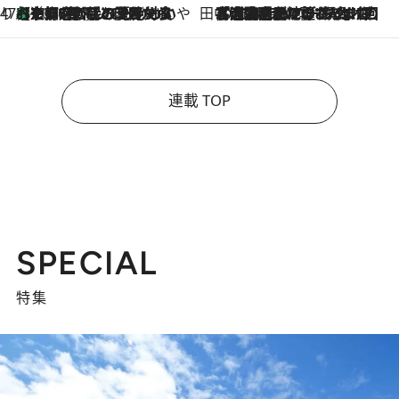
47都道府県の手みやげ ひんやりスイーツで夏を満喫
【京都府】この夏絶対食べたい 冷やしておいしいおやつ3選 ひと口目から心を掴む新緑のテリーヌ
2026.8.7
田中稲の勝手に再ブーム
2026.8.7
「湘南乃風に憧れて」観客大盛上がりの“タオル回し”に、ラッパー顔負けの高速歌唱まで…さだまさし（74）のアグレッシブすぎる現在地
連載 TOP
SPECIAL
特集