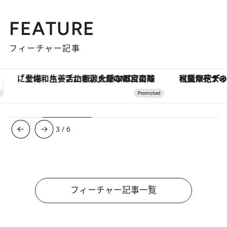
FEATURE
フィーチャー記事
【夏限定ディナーコース】旬を迎える稚鮎や花ズッキーニなどをイタリア・トスカーナの郷土料理の手法で満喫！
【銀座で出合う最旬美容】美髪ケアや上質な眠
3
/
6
フィーチャー記事一覧