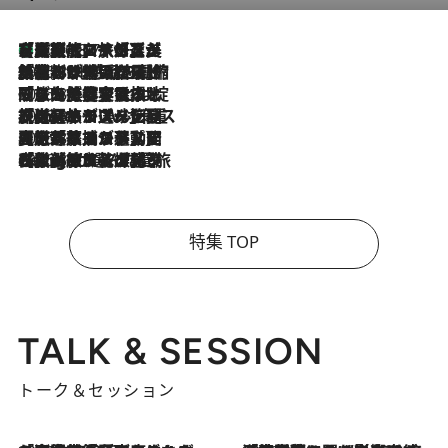
【厳選旅コスメ】「多機能アイテムがメイン！」旅好き美容エディターが選んだ夏旅ベストコスメを発表【Mサイズジップ】
2026.8.7
2026.8.6
「荷物が増えるほど旅ストレスは増す」美容ジャーナリストがたどり着いた最終結論。“化粧品を劇的に減らす”感動の凝縮美容とは
2026.8.6
「旅先には金髪ウィッグを持参」日本と同じメイクでは損してる!? 美容ジャーナリストが提案する“掟破りの旅美容”とは
2026.8.6
【厳選旅コスメ】「身軽さ＆UV対策重視！」ヘアアーティストshucoが選んだ夏旅ベストコスメを発表【Mサイズジップ】
2026.8.5
【厳選旅コスメ】国内をあちこち移動する河井菜摘が選んだ夏旅ベストコスメ発表！「リラックスアイテムはマスト」【Mサイズジップ】
2026.8.4
【厳選旅コスメ】「紫外線＆乾燥対策しながらメイク感も！」ヘア＆メイクGeorgeが選んだ夏旅ベストコスメを発表！【Mサイズジップ】
特集 TOP
TALK & SESSION
トーク＆セッション