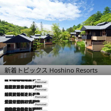
新着トピックス Hoshino Resorts
【トンボの足水浴】ヒノキの香りに包まれて涼感マックス！約13℃の湧水かけ流しを避暑地「星野温泉 トンボの湯」で体験
2026.8.7
2026.7.31
【ホテル帰省】という選択肢をOMOが提案。家族とほどよい距離を保つには「昼は実家、夜は気兼ねなくホテルで！」
2026.7.24
【夏限定ディナーコース】旬を迎える稚鮎や花ズッキーニなどをイタリア・トスカーナの郷土料理の手法で満喫！
2026.7.17
「土佐和ハーブかき氷」がOMO7高知に登場！生姜、山椒、大葉など目にも舌にも涼を呼ぶ郷土の味
2026.7.10
NEW OPEN！【界 草津】名湯の地に誕生。趣の異なる2種の温泉と上州ならではの会席・蕎麦割烹など美食を味わう究極の癒やし旅