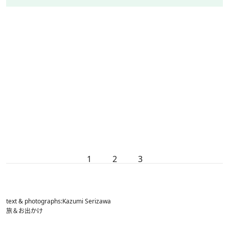
1
2
3
text & photographs:Kazumi Serizawa
旅＆お出かけ