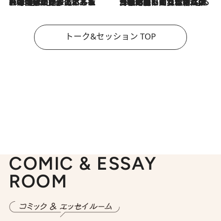
2026.8.3
「今後値上げがあるとすれば…」「リスクがあるのは今年の冬」エネルギー専門家が語る、ホルムズ海峡封鎖が家庭にもたらす“ある心配”
2026.8.3
「住宅建てられない…」「サーチャージ料の高値が続いている」ホルムズ海峡封鎖による影響はいつまで続く？《エネルギー専門家に聞く“どうなる日本の暮らし”》
トーク&セッション TOP
COMIC & ESSAY
ROOM