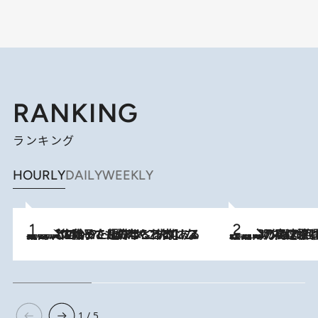
RANKING
ランキング
HOURLY
DAILY
WEEKLY
2026.8.5
【阿川佐和子さんの年とる力】なぜ70代で始めた趣味は“こんなに楽しい”のか？ ピアノ、俳句…スランプに陥っても続けられる“ある秘訣”とは
2026.8.7
「湘南乃風に憧れて」観客大盛上がりの“タオル回し”に、ラッパー顔負けの高速歌唱まで…さだまさし（74）のアグレッシブすぎる現在地
1 / 5