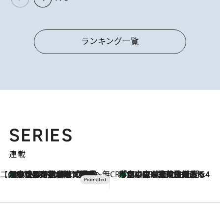
ランキング一覧
SERIES
連載
【CREA×星野リゾート】唯一無二。癒しと発見が待つ場所へ
【トンボの足水浴】ヒノキの香りに包まれて涼感マックス！約13℃の湧水かけ流しを避暑地「星野温泉 トンボの湯」で体験
2026.8.7
CREA'S CHOICE
「立川にも歌舞伎があるんだよ」 片岡仁左衛門・市川中車ら豪華座組みで4年目の立川立飛歌舞伎へ
2026.8.7