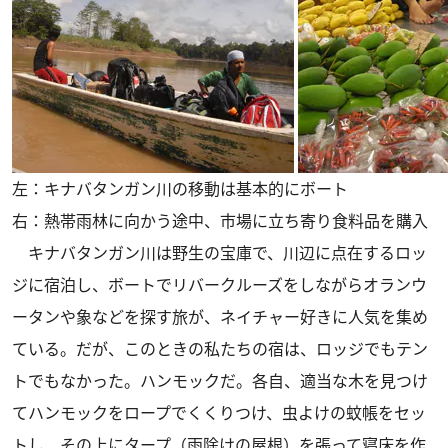
左：キナバタンガン川の移動は基本的にボート
右：熱帯雨林に向かう途中、市場に立ち寄り食料品を購入
キナバタンガン川は野生の宝庫で、川辺に点在するロッ
ジに宿泊し、ボートでリバークルーズをしながらオランウ
ータンや象などを探す旅が、ネイチャー好きに人気を集め
ている。だが、このときの私たちの宿は、ロッジでもテン
トでもなかった。ハンモックだ。各自、適当な木を見つけ
てハンモックをロープでくくりつけ、虫よけの蚊帳をセッ
トし、その上にタープ（雨除けの屋根）を張って寝床を作