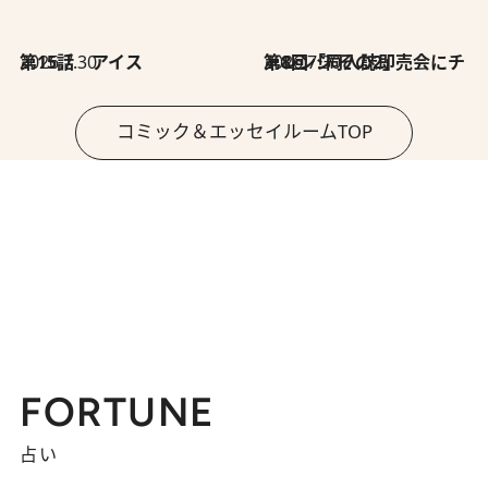
2026.7.30
第15話 アイス
2026.7.30
第8回「同人誌即売会にチャレンジ その2」
コミック＆エッセイルームTOP
FORTUNE
占い