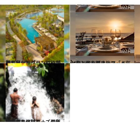
2013.12.19
バリ島ジンバランに待望のリゾート「リンバ」が誕生
旅＆お出かけ
2013.8.17
心と体を解き放つ「バリ・インドネシア」人気ランキング
旅＆お出かけ
2013.7.4
旅行者も体験可！ 邪気を清めるバリニーズの儀式
旅＆お出かけ