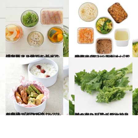
2016.5.1
作り置き＆時短レシピの決定版！ 3分でもう一品「だしマリネ」の基本
グルメ
2016.4.15
冷蔵庫にこれさえあれば安心！ 驚きの即戦力「常備菜」6品レシピ
グルメ
2015.9.10
お弁当ライフが楽しくなる魔法 「朝10分、あるものだけで」作るコツ
グルメ
2016.4.1
旬のおいしさがギュッと詰まった 「ゆるマクロビ」春の野菜・果物辞典
グルメ