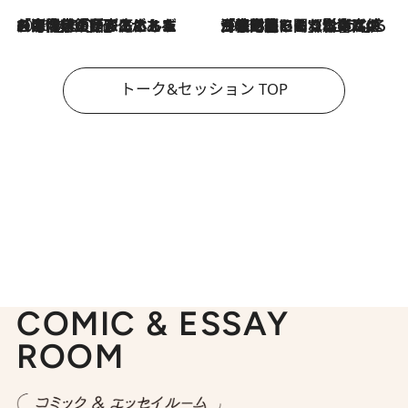
2026.8.3
「今後値上げがあるとすれば…」「リスクがあるのは今年の冬」エネルギー専門家が語る、ホルムズ海峡封鎖が家庭にもたらす“ある心配”
2026.8.3
「住宅建てられない…」「サーチャージ料の高値が続いている」ホルムズ海峡封鎖による影響はいつまで続く？《エネルギー専門家に聞く“どうなる日本の暮らし”》
トーク&セッション TOP
COMIC & ESSAY
ROOM