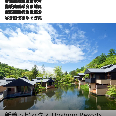
2026.7.26
ポルトガル近海が育む極上の海の幸。キリリと冷えた白ワインと愉しむ、シーフード専門店の贅沢
2026.7.22
伝統の味をモダンに昇華。高感度な地元客が集う、リスボンの最旬ガストロノミー
2026.7.21
大航海時代の栄華から、震災、独裁、そして革命へ。ポルトガル・首都リスボンの石畳に刻まれた「歴史の光と影」
2026.7.13
エッセイ・ヤマザキマリ「慎ましくも美しき国 ポルトガル」
新着トピックス Hoshino Resorts