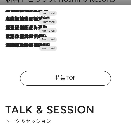
2026.8.7
【トンボの足水浴】ヒノキの香りに包まれて涼感マックス！約13℃の湧水かけ流しを避暑地「星野温泉 トンボの湯」で体験
2026.7.31
【ホテル帰省】という選択肢をOMOが提案。家族とほどよい距離を保つには「昼は実家、夜は気兼ねなくホテルで！」
2026.7.24
【夏限定ディナーコース】旬を迎える稚鮎や花ズッキーニなどをイタリア・トスカーナの郷土料理の手法で満喫！
2026.7.17
「土佐和ハーブかき氷」がOMO7高知に登場！生姜、山椒、大葉など目にも舌にも涼を呼ぶ郷土の味
2026.7.10
NEW OPEN！【界 草津】名湯の地に誕生。趣の異なる2種の温泉と上州ならではの会席・蕎麦割烹など美食を味わう究極の癒やし旅
特集 TOP
TALK & SESSION
トーク＆セッション