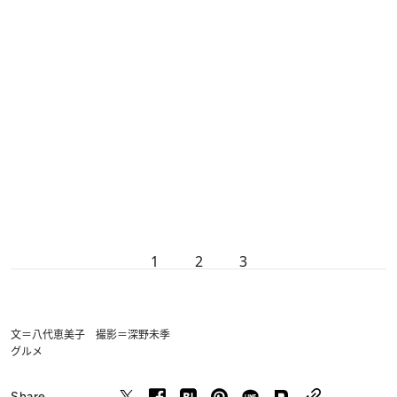
1
2
3
文＝八代恵美子 撮影＝深野未季
グルメ
Share