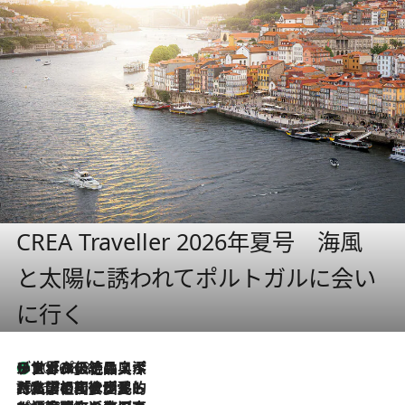
CREA Traveller 2026年夏号 海風
と太陽に誘われてポルトガルに会い
に行く
リスボンの絶品スイーツ「パステル・デ・ナタ」とは？ポルトガル伝統の奥深い世界へ
2026.8.8
2026.7.27
「私の祖国はポルトガル語です」国民的詩人フェルナンド・ペソアと、彼が愛した文学の街を歩く