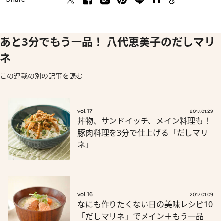
あと3分でもう一品！ 八代恵美子のだしマリ
ネ
この連載の別の記事を読む
vol.17
2017.01.29
丼物、サンドイッチ、メイン料理も！
豚肉料理を3分で仕上げる「だしマリ
ネ」
vol.16
2017.01.09
なにも作りたくない日の美味レシピ10
「だしマリネ」でメイン＋もう一品