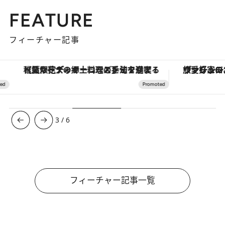
FEATURE
フィーチャー記事
【夏限定ディナーコース】旬を迎える稚鮎や花ズッキーニなどをイタリア・トスカーナの郷土料理の手法で満喫！
ヴァシュロン・コンスタンタン
3
/
6
フィーチャー記事一覧