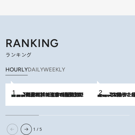
RANKING
ランキング
HOURLY
DAILY
WEEKLY
「最後に見られてよかった」上野動物園の東園パンダ舎が解体前に特別公開。8月16日まで延長されたパネル展と共に辿る“半世紀”のパンダ飼育《解体工事の図面あり》
2026.8.8
2026.8.5
【阿川佐和子さんの年とる力】なぜ70代で始めた趣味は“こんなに楽しい”のか？ ピアノ、俳句…スランプに陥っても続けられる“ある秘訣”とは
1 / 5