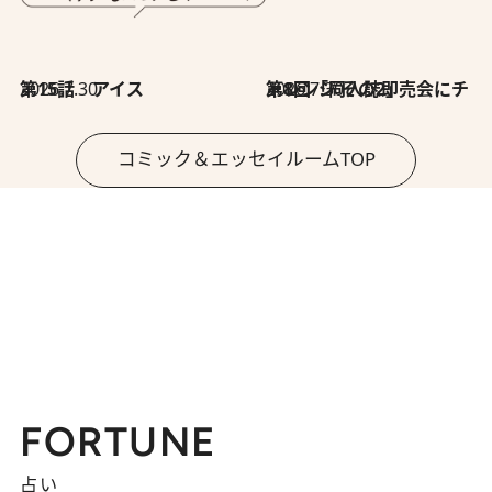
2026.7.30
第15話 アイス
2026.7.30
第8回「同人誌即売会にチャレンジ その2」
コミック＆エッセイルームTOP
FORTUNE
占い