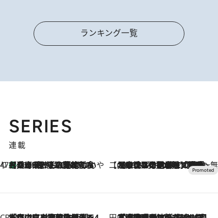
ランキング一覧
SERIES
連載
47都道府県の手みやげ ひんやりスイーツで夏を満喫
【兵庫県】この夏絶対食べたい 冷やしておいしいおやつ3選 淡路島の恵みをジェラートに集約
2026.8.8
【CREA×星野リゾート】唯一無二。癒しと発見が待つ場所へ
2026.8.7
【トンボの足水浴】ヒノキの香りに包まれて涼感マックス！約13℃の湧水かけ流しを避暑地「星野温泉 トンボの湯」で体験
CREA'S CHOICE
2026.8.7
「立川にも歌舞伎があるんだよ」 片岡仁左衛門・市川中車ら豪華座組みで4年目の立川立飛歌舞伎へ
田中稲の勝手に再ブーム
2026.8.7
「湘南乃風に憧れて」観客大盛上がりの“タオル回し”に、ラッパー顔負けの高速歌唱まで…さだまさし（74）のアグレッシブすぎる現在地