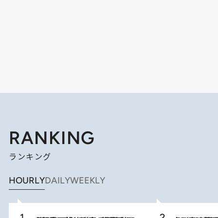
RANKING
ランキング
HOURLY
DAILY
WEEKLY