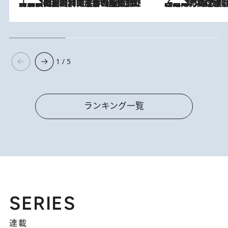
「最後に見られてよかった」上野動物園の東園パンダ舎が解体前に特別公開。8月16日まで延長されたパネル展と共に辿る“半世紀”のパンダ飼育《解体工事の図面あり》
2026.8.8
2026.8.7
「湘南乃風に憧れて」観客大盛上がりの“タオル回し”に、ラッパー顔負けの高速歌唱まで…さだまさし（74）のアグレッシブすぎる現在地
1 / 5
ランキング一覧
SERIES
連載