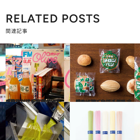
RELATED POSTS
関連記事
2015.10.5
店内には懐かしのグッズや雑誌が！ 昭和歌謡バー「歌京」は圧倒的な癒しの店
グルメ
2016.7.25
個性に驚く全国「メロンパン」BEST6 形も味も食感も地域ごとに千差万別！
グルメ