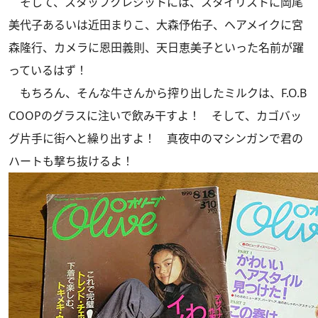
そして、スタッフクレジットには、スタイリストに岡尾
美代子あるいは近田まりこ、大森伃佑子、ヘアメイクに宮
森隆行、カメラに恩田義則、天日恵美子といった名前が躍
っているはず！
もちろん、そんな牛さんから搾り出したミルクは、F.O.B
COOPのグラスに注いで飲み干すよ！ そして、カゴバッ
グ片手に街へと繰り出すよ！ 真夜中のマシンガンで君の
ハートも撃ち抜けるよ！