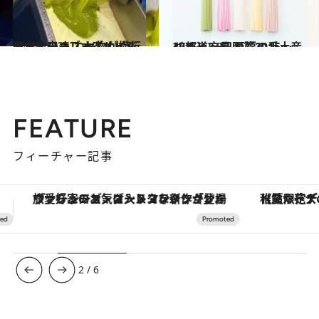
2015.10.26
あなたのオリーブオイルは大丈夫？ ニセ物が横行するオリーブオイルビジネス
グルメ
2015.12.5
47都道府県 至福の手土産リスト ～四国篇2015～
グルメ
FEATURE
フィーチャー記事
【夏限定ディナーコース】旬を迎える稚鮎や花ズッキーニなどをイタリア・トスカーナの郷土料理の手法で満喫！
3
/
6