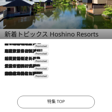
新着トピックス Hoshino Resorts
2026.8.7
【トンボの足水浴】ヒノキの香りに包まれて涼感マックス！約13℃の湧水かけ流しを避暑地「星野温泉 トンボの湯」で体験
2026.7.31
【ホテル帰省】という選択肢をOMOが提案。家族とほどよい距離を保つには「昼は実家、夜は気兼ねなくホテルで！」
2026.7.24
【夏限定ディナーコース】旬を迎える稚鮎や花ズッキーニなどをイタリア・トスカーナの郷土料理の手法で満喫！
2026.7.17
「土佐和ハーブかき氷」がOMO7高知に登場！生姜、山椒、大葉など目にも舌にも涼を呼ぶ郷土の味
2026.7.10
NEW OPEN！【界 草津】名湯の地に誕生。趣の異なる2種の温泉と上州ならではの会席・蕎麦割烹など美食を味わう究極の癒やし旅
特集 TOP