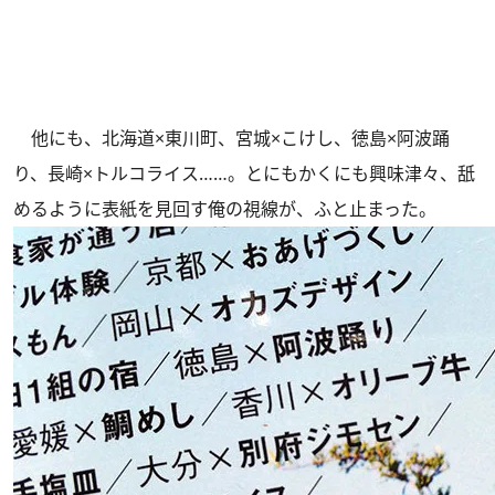
他にも、北海道×東川町、宮城×こけし、徳島×阿波踊
り、長崎×トルコライス……。とにもかくにも興味津々、舐
めるように表紙を見回す俺の視線が、ふと止まった。