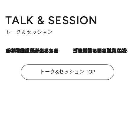
TALK & SESSION
トーク＆セッション
2026.8.3
「今後値上げがあるとすれば…」「リスクがあるのは今年の冬」エネルギー専門家が語る、ホルムズ海峡封鎖が家庭にもたらす“ある心配”
2026.8.3
「住宅建てられない…」「サーチャージ料の高値が続いている」ホルムズ海峡封鎖による影響はいつまで続く？《エネルギー専門家に聞く“どうなる日本の暮らし”》
トーク&セッション TOP