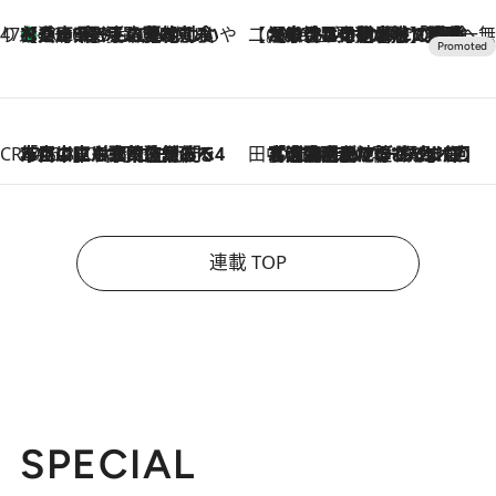
47都道府県の手みやげ ひんやりスイーツで夏を満喫
【兵庫県】この夏絶対食べたい 冷やしておいしいおやつ3選 淡路島の恵みをジェラートに集約
2026.8.8
【CREA×星野リゾート】唯一無二。癒しと発見が待つ場所へ
2026.8.7
【トンボの足水浴】ヒノキの香りに包まれて涼感マックス！約13℃の湧水かけ流しを避暑地「星野温泉 トンボの湯」で体験
CREA'S CHOICE
2026.8.7
「立川にも歌舞伎があるんだよ」 片岡仁左衛門・市川中車ら豪華座組みで4年目の立川立飛歌舞伎へ
田中稲の勝手に再ブーム
2026.8.7
「湘南乃風に憧れて」観客大盛上がりの“タオル回し”に、ラッパー顔負けの高速歌唱まで…さだまさし（74）のアグレッシブすぎる現在地
連載 TOP
SPECIAL