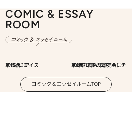
COMIC & ESSAY
ROOM
2026.7.30
第15話 アイス
2026.7.30
第8回「同人誌即売会にチャレンジ その2」
コミック＆エッセイルームTOP