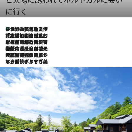
に行く
リスボンの絶品スイーツ「パステル・デ・ナタ」とは？ポルトガル伝統の奥深い世界へ
2026.8.8
2026.7.27
「私の祖国はポルトガル語です」国民的詩人フェルナンド・ペソアと、彼が愛した文学の街を歩く
2026.7.26
ポルトガル近海が育む極上の海の幸。キリリと冷えた白ワインと愉しむ、シーフード専門店の贅沢
2026.7.22
伝統の味をモダンに昇華。高感度な地元客が集う、リスボンの最旬ガストロノミー
2026.7.21
大航海時代の栄華から、震災、独裁、そして革命へ。ポルトガル・首都リスボンの石畳に刻まれた「歴史の光と影」
2026.7.13
エッセイ・ヤマザキマリ「慎ましくも美しき国 ポルトガル」