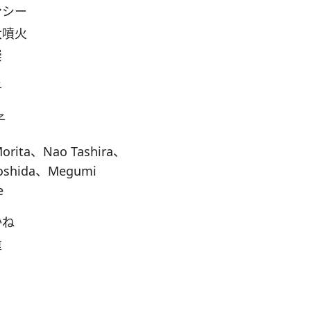
ンシー
大噴火
崇
子
子
Morita、Nao Tashira、
Yoshida、Megumi
e
かね
重