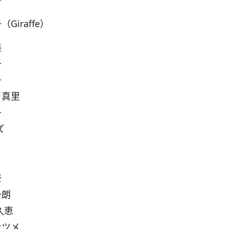
子
Giraffe）
美
子
子
き真里
子
ズ
奈
一朗
久恵
ナツメ