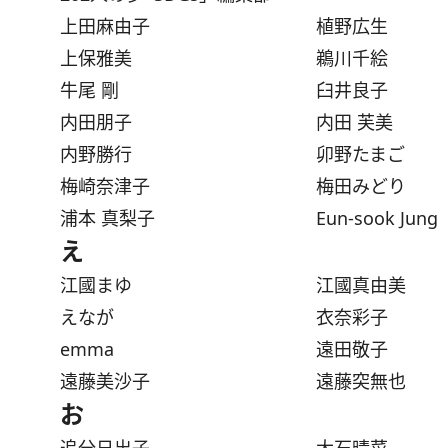
上田麻由子
植野広生
上保雅美
鵜川千絵
牛尾 剛
臼井良子
内田朋子
内田 芙美
内野勝⾏
卯野たまご
梅崎奈津子
梅田みどり
浦本 真梨子
Eun-sook Jung
え
江國まゆ
江國真由美
えなが
衣奈彩子
emma
遠田敬子
遠藤美沙子
遠藤突無也
お