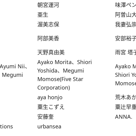
朝宮運河
味澤ペ
亜生
阿曽山
渥美志保
我妻弘
阿部美香
安部裕
天野真由美
雨宮 塔
Ayako Morita、Shiori
Ayumi Nii、
Ayako 
Yoshida、Megumi
a、Megumi
Shiori 
Momose(Five Star
Momos
Corporation)
aya honjo
荒木あ
粟生こずえ
粟辻早
安藤奎
ANNA.
tions
urbansea