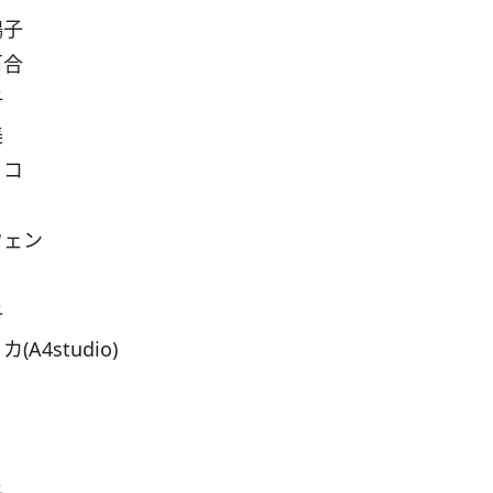
鶴子
百合
子
美
ミコ
ウェン
子
(A4studio)