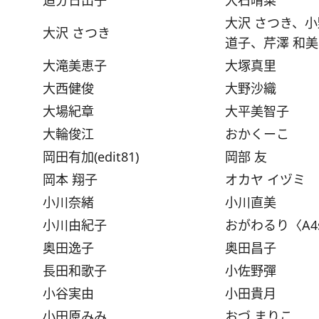
追分日出子
大石晴菜
大沢 さつき、
大沢 さつき
道子、芹澤 和美
大滝美恵子
大塚真里
大西健俊
大野沙織
大場紀章
大平美智子
大輪俊江
おかくーこ
岡田有加(edit81)
岡部 友
岡本 翔子
オカヤ イヅミ
小川奈緒
小川直美
小川由紀子
おがわるり〈A4s
奥田逸子
奥田昌子
長田和歌子
小佐野彈
小谷実由
小田貴月
小田原みみ
おづ まりこ