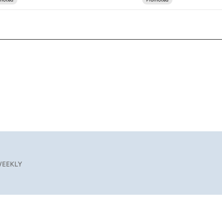
EEKLY
8.5
続けられる“ある秘訣”とは
2026.8.5
【なぜ吉沢亮は「気配を消せる」のか？】興行収入208億の『国宝』を経て挑むミュージカル『ディア・エヴァン・ハンセン』。トップ俳優が舞台上でさらけ出した“孤独”とは