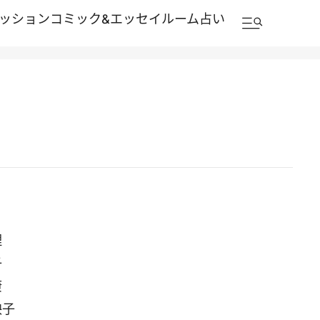
ッション
コミック&エッセイルーム
占い
理
子
康
映子