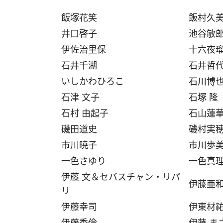
飯塚花笑
飯村久
井口啓子
池谷敏
伊佐治里保
十六夜瑠奈
石井千湖
石井哲
いしかわひろこ
石川博
石津 文子
石塚 隆
石村 由起子
石山蓮
磯田道史
磯村実
市川暁子
市川歩
一色さゆり
一色真
伊藤 文＆セバスチャン・リパ
伊藤亜
リ
伊藤幸司
伊東材
伊藤秀倫
伊藤 ま