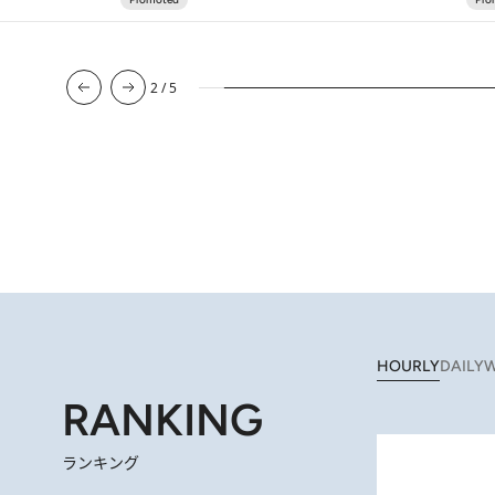
2
/
5
HOURLY
DAILY
W
RANKING
ランキング
2026.
【阿川佐和子さんの年とる力】なぜ70代で始めた趣味は“こんなに楽しい”のか？ ピアノ、俳句…スランプに陥っても