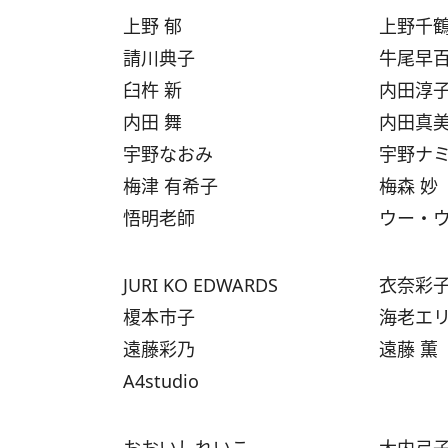
上野 郁
上野千
請川典子
牛尾早
臼杵 新
内田淳
内田 舞
内田真
宇野なおみ
宇野ナ
梅津 有希子
梅森 妙
悟明老師
ウー・
JURI KO EDWARDS
衣奈彩
榎本市子
海老エリカ
遠藤彩乃
遠藤 薫
A4studio