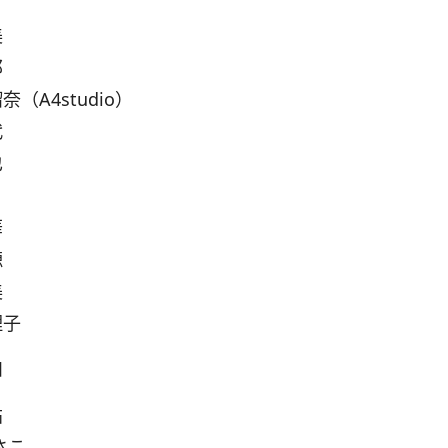
美
郎
（A4studio）
代
也
華
穂
美
理子
和
祐
さこ