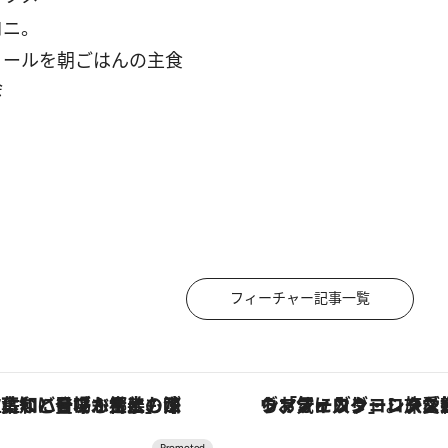
ロニ。
ミールを朝ごはんの主食
会
フィーチャー記事一覧
「土佐和ハーブかき氷」がOMO7高知に登場！生姜、山椒、大葉など目にも舌にも涼を呼ぶ郷土の味