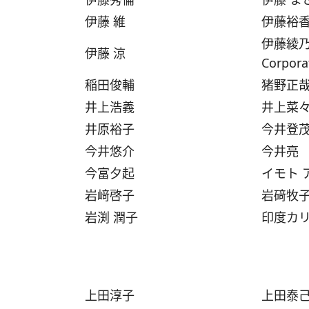
伊藤 維
伊藤裕
伊藤綾乃（F
伊藤 涼
Corpor
稲田俊輔
猪野正
井上浩義
井上菜
井原裕子
今井登
今井悠介
今井亮
今富夕起
イモト 
岩﨑啓子
岩𥔎牧
岩渕 潤子
印度カ
上田淳子
上田泰