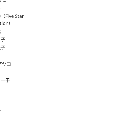
香
ive Star
ation）
哉
々子
茂子
アヤコ
子
リー子
己