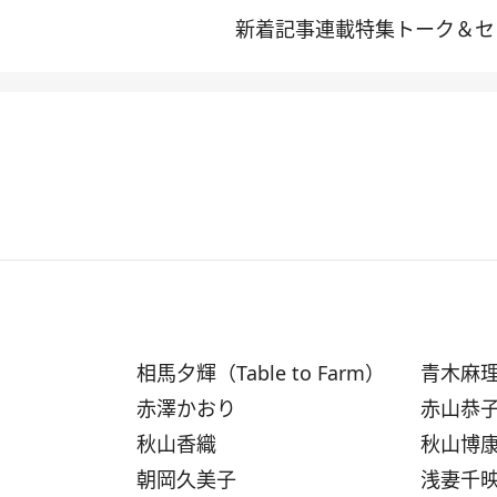
新着記事
連載
特集
トーク＆セ
相馬夕輝（Table to Farm）
青木麻
赤澤かおり
赤山恭
秋山香織
秋山博
朝岡久美子
浅妻千