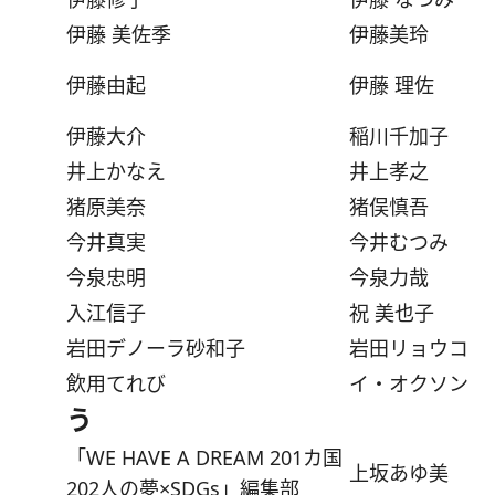
伊藤 美佐季
伊藤美玲
伊藤由起
伊藤 理佐
伊藤大介
稲川千加子
井上かなえ
井上孝之
猪原美奈
猪俣慎吾
今井真実
今井むつみ
今泉忠明
今泉力哉
入江信子
祝 美也子
岩田デノーラ砂和子
岩田リョウコ
飲用てれび
イ・オクソン
う
「WE HAVE A DREAM 201カ国
上坂あゆ美
202人の夢×SDGs」編集部