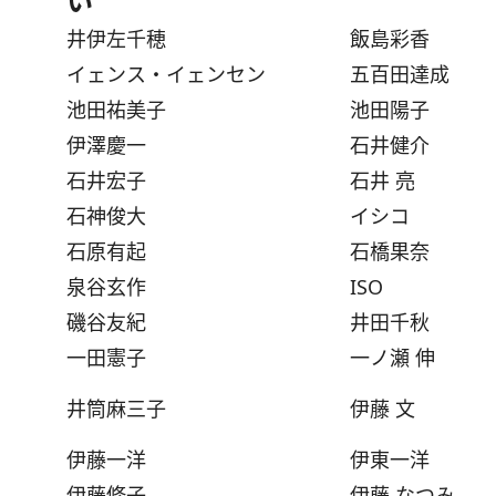
い
井伊左千穂
飯島彩香
イェンス・イェンセン
五百田達成
池田祐美子
池田陽子
伊澤慶一
石井健介
石井宏子
石井 亮
石神俊大
イシコ
石原有起
石橋果奈
泉谷玄作
ISO
磯谷友紀
井田千秋
一田憲子
一ノ瀬 伸
井筒麻三子
伊藤 文
伊藤一洋
伊東一洋
伊藤修子
伊藤 なつみ