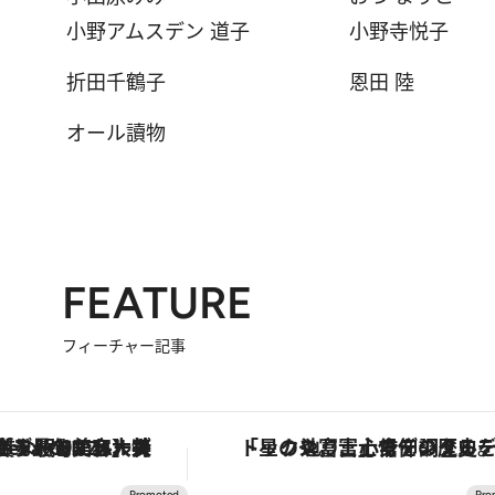
小野アムスデン 道子
小野寺悦子
折田千鶴子
恩田 陸
オール讀物
FEATURE
フィーチャー記事
【銀座で出合う最旬美容】美髪ケアや上質な眠り…セルフケアのアップデートから、特別な名入れギフトまで。大人のための「ReFa GINZA」クルーズ
「星のや富士」でデジタルデトックス。冨士信仰の歴史を辿り、心身を調える