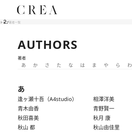
トップ
著者一覧
AUTHORS
著者
あ
か
さ
た
な
は
ま
や
ら
わ
あ
逢ヶ瀬十吾（A4studio）
相澤洋美
青木由香
青野賢一
秋田喜美
秋月 康
秋山 都
秋山由佳里