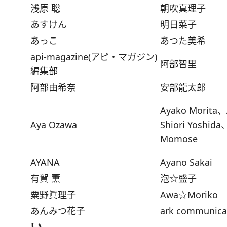
浅原 聡
朝吹真理子
あすけん
明日菜子
あっこ
あつた美希
api-magazine(アピ・マガジン)
阿部智里
編集部
阿部由希奈
安部龍太郎
Ayako Morita、
Aya Ozawa
Shiori Yoshid
Momose
AYANA
Ayano Sakai
有賀 薫
泡☆盛子
粟野眞理子
Awa☆Moriko
あんみつ花子
ark communica