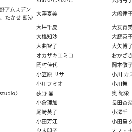
おおいしれいこ
大内弓
小野アムスデン
大澤夏美
大嶋律子（
、たかせ 藍沙
大坪千夏
大友育
大橋知沙
大庭英
大曲智子
大矢博
オカザキエミコ
おかざ
岡村佳代
岡本敬
小笠原 リサ
小川 カ
小川フミオ
小川舞
tudio〉
荻野 晶
奥 紀栄
小倉理加
長田杏
尾崎英子
小澤千
小田芳江
小田島 
鬼木朋子
オノ・