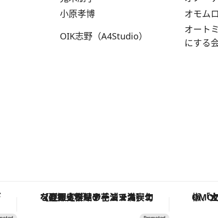
小原孝博
オモム
オート
OIK志野（A4Studio）
にする
。
【夏限定ディナーコース】旬を迎える稚鮎や花ズッキーニなどをイタリア・トスカーナの郷土料理の手法で満喫！