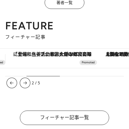
著者一覧
FEATURE
フィーチャー記事
【銀座で出合う最旬美容】美髪ケアや上質な眠り…セルフケアのアップデートから、特別な名入れギフトまで。大人のための「ReFa GINZA」クルーズ
【夏限定ディナーコース】旬を迎
3
/
5
フィーチャー記事一覧