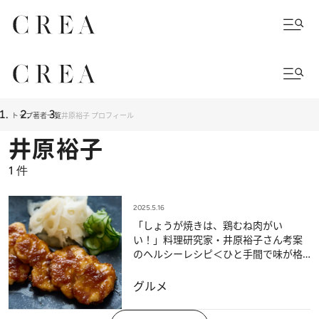
トップ
著者一覧
井原裕子 プロフィール
井原裕子
1
件
2025.5.16
「しょうが焼きは、鶏むね肉がい
い！」料理研究家・井原裕子さん考案
のヘルシーレシピ＜ひと手間で味が格
段においしくなる工夫も＞
グルメ