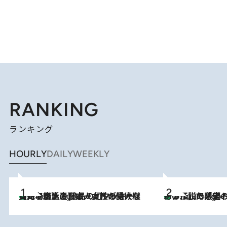
RANKING
ランキング
HOURLY
DAILY
WEEKLY
【ハワイ土産】ローカルの絶大な支持で復活！ 絶品の幻クッキー《元ファンの日本人女性が受け継いだ名店》
2 Hours Ago
あの伝説の限定トートも！ リニューアルした「ディーン＆
2 Hours Ago