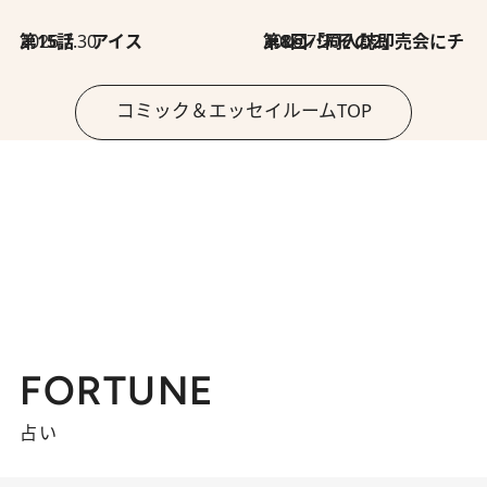
2026.7.30
第15話 アイス
2026.7.30
第8回「同人誌即売会にチャレンジ その2」
コミック＆エッセイルームTOP
FORTUNE
占い