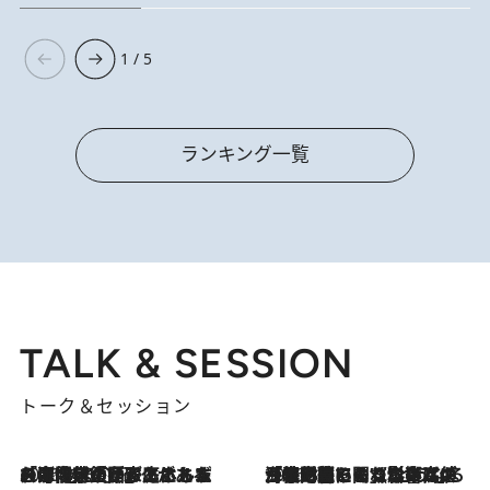
1 / 5
ランキング一覧
TALK & SESSION
トーク＆セッション
2026.8.3
「今後値上げがあるとすれば…」「リスクがあるのは今年の冬」エネルギー専門家が語る、ホルムズ海峡封鎖が家庭にもたらす“ある心配”
2026.8.3
「住宅建てられない…」「サーチャージ料の高値が続いている」ホルムズ海峡封鎖による影響はいつまで続く？《エネルギー専門家に聞く“どうなる日本の暮らし”》