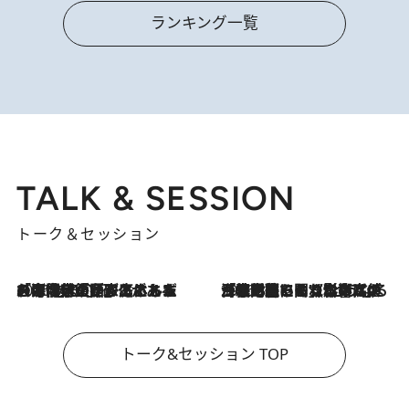
ランキング一覧
TALK & SESSION
トーク＆セッション
2026.8.3
「今後値上げがあるとすれば…」「リスクがあるのは今年の冬」エネルギー専門家が語る、ホルムズ海峡封鎖が家庭にもたらす“ある心配”
2026.8.3
「住宅建てられない…」「サーチャージ料の高値が続いている」ホルムズ海峡封鎖による影響はいつまで続く？《エネルギー専門家に聞く“どうなる日本の暮らし”》
トーク&セッション TOP