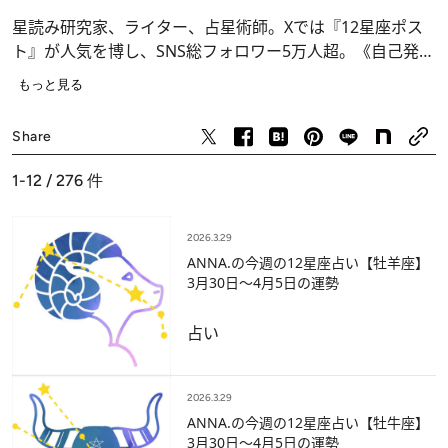
星読み研究家、ライター、占星術師。Xでは『12星座ポス
ト』が人気を博し、SNS総フォロワー5万人超。《自己発見
や自己理解に繋がる星読み》を掲げ、ホロスコープを読み
もっと見る
解き、人生において大切な自己決定をサポートをする。
2025年に初書籍を2冊同時発売。猫好きの猫アレルギー。
Share
趣味は読書。
X：
@anna0_x
1-12 / 276
件
2026.3.29
ANNA.の今週の12星座占い【牡羊座】
3月30日～4月5日の運勢
占い
2026.3.29
ANNA.の今週の12星座占い【牡牛座】
3月30日～4月5日の運勢