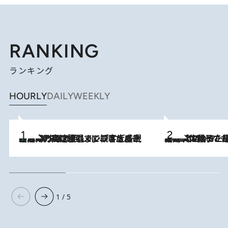
RANKING
ランキング
HOURLY
DAILY
WEEKLY
「湘南乃風に憧れて」観客大盛上がりの“タオル回し”に、ラッパー顔負けの高速歌唱まで…さだまさし（74）のアグレッシブすぎる現在地
2026.8.7
2026.8.5
【阿川佐和子さんの年とる力】なぜ70代で始めた趣味は“こんなに楽しい”のか？ ピアノ、俳句…スランプに陥っても続けられる“ある秘訣”とは
1 / 5