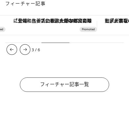
フィーチャー記事
「土佐和ハーブかき氷」がOMO7高知に登場！生姜、山椒、大葉など目にも舌にも涼を呼ぶ郷土の味
3
/
6
フィーチャー記事一覧