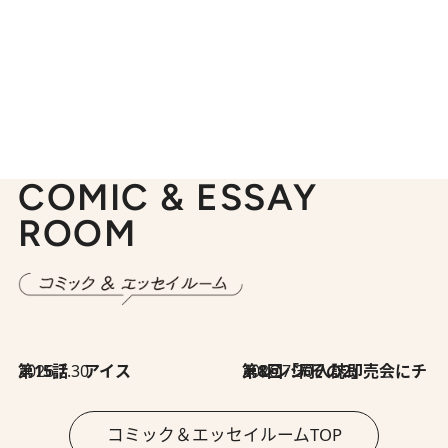
COMIC & ESSAY
ROOM
2026.7.30
第15話 アイス
2026.7.30
第8回「同人誌即売会にチャレンジ その2」
コミック＆エッセイルームTOP