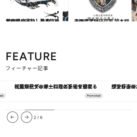
2021.12.1
【12星座占い】魚座（うお座）の運勢、基本性格まとめ
占い
2026.7.31
心理占星学研究家 岡本翔子の星占い
占い
FEATURE
フィーチャー記事
ヴァシュロン・コンスタンタン「オーヴァーシーズ・オートマティック」。旅愛好家のお気に入りコレクションから、ジェンダーレスな新作が登場
【銀座で出合う最旬美容】美髪ケアや上質な眠
3
/
6