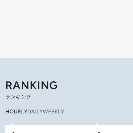
RANKING
ランキング
HOURLY
DAILY
WEEKLY