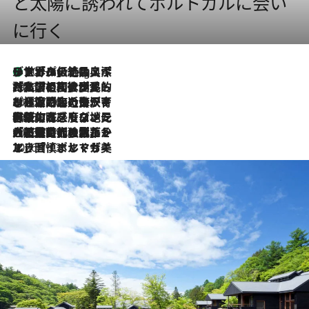
と太陽に誘われてポルトガルに会い
に行く
リスボンの絶品スイーツ「パステル・デ・ナタ」とは？ポルトガル伝統の奥深い世界へ
10 Hours Ago
2026.7.27
「私の祖国はポルトガル語です」国民的詩人フェルナンド・ペソアと、彼が愛した文学の街を歩く
2026.7.26
ポルトガル近海が育む極上の海の幸。キリリと冷えた白ワインと愉しむ、シーフード専門店の贅沢
2026.7.22
伝統の味をモダンに昇華。高感度な地元客が集う、リスボンの最旬ガストロノミー
2026.7.21
大航海時代の栄華から、震災、独裁、そして革命へ。ポルトガル・首都リスボンの石畳に刻まれた「歴史の光と影」
2026.7.13
エッセイ・ヤマザキマリ「慎ましくも美しき国 ポルトガル」