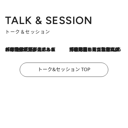
TALK & SESSION
トーク＆セッション
2026.8.3
「今後値上げがあるとすれば…」「リスクがあるのは今年の冬」エネルギー専門家が語る、ホルムズ海峡封鎖が家庭にもたらす“ある心配”
2026.8.3
「住宅建てられない…」「サーチャージ料の高値が続いている」ホルムズ海峡封鎖による影響はいつまで続く？《エネルギー専門家に聞く“どうなる日本の暮らし”》
トーク&セッション TOP