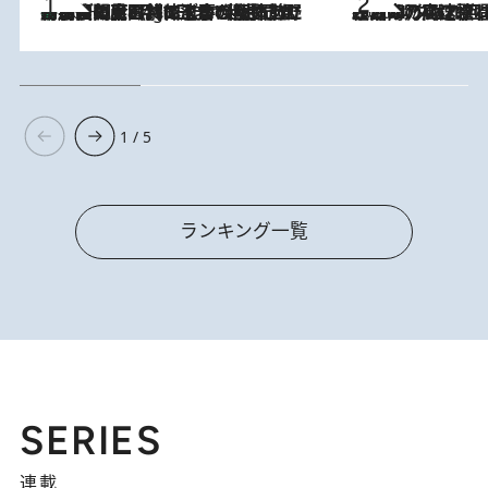
「最後に見られてよかった」上野動物園の東園パンダ舎が解体前に特別公開。8月16日まで延長されたパネル展と共に辿る“半世紀”のパンダ飼育《解体工事の図面あり》
10 Hours Ago
2026.8.7
「湘南乃風に憧れて」観客大盛上がりの“タオル回し”に、ラッパー顔負けの高速歌唱まで…さだまさし（74）のアグレッシブすぎる現在地
1 / 5
ランキング一覧
SERIES
連載