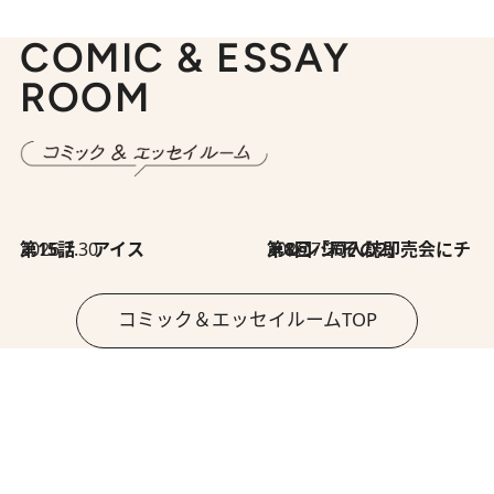
COMIC & ESSAY
ROOM
2026.7.30
第15話 アイス
2026.7.30
第8回「同人誌即売会にチャレンジ その2」
コミック＆エッセイルームTOP