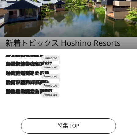
新着トピックス Hoshino Resorts
2026.8.7
【トンボの足水浴】ヒノキの香りに包まれて涼感マックス！約13℃の湧水かけ流しを避暑地「星野温泉 トンボの湯」で体験
2026.7.31
【ホテル帰省】という選択肢をOMOが提案。家族とほどよい距離を保つには「昼は実家、夜は気兼ねなくホテルで！」
2026.7.24
【夏限定ディナーコース】旬を迎える稚鮎や花ズッキーニなどをイタリア・トスカーナの郷土料理の手法で満喫！
2026.7.17
「土佐和ハーブかき氷」がOMO7高知に登場！生姜、山椒、大葉など目にも舌にも涼を呼ぶ郷土の味
2026.7.10
NEW OPEN！【界 草津】名湯の地に誕生。趣の異なる2種の温泉と上州ならではの会席・蕎麦割烹など美食を味わう究極の癒やし旅
特集 TOP