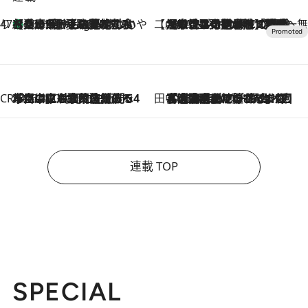
47都道府県の手みやげ ひんやりスイーツで夏を満喫
【兵庫県】この夏絶対食べたい 冷やしておいしいおやつ3選 淡路島の恵みをジェラートに集約
10 Hours Ago
【CREA×星野リゾート】唯一無二。癒しと発見が待つ場所へ
2026.8.7
【トンボの足水浴】ヒノキの香りに包まれて涼感マックス！約13℃の湧水かけ流しを避暑地「星野温泉 トンボの湯」で体験
CREA'S CHOICE
2026.8.7
「立川にも歌舞伎があるんだよ」 片岡仁左衛門・市川中車ら豪華座組みで4年目の立川立飛歌舞伎へ
田中稲の勝手に再ブーム
2026.8.7
「湘南乃風に憧れて」観客大盛上がりの“タオル回し”に、ラッパー顔負けの高速歌唱まで…さだまさし（74）のアグレッシブすぎる現在地
連載 TOP
SPECIAL