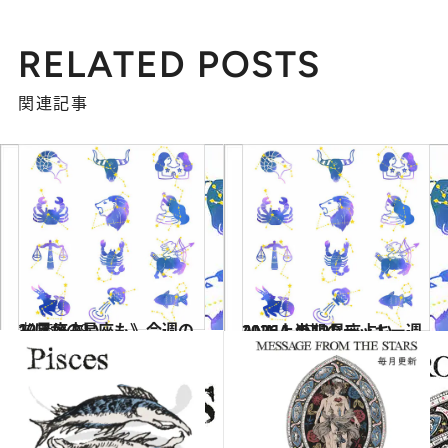
RELATED POSTS
関連記事
2026.3.29
《ほかの星座も》今週の12星座占い
占い
2026.1.15
ANNA.の12星座占い 2026上半期のラッキー週